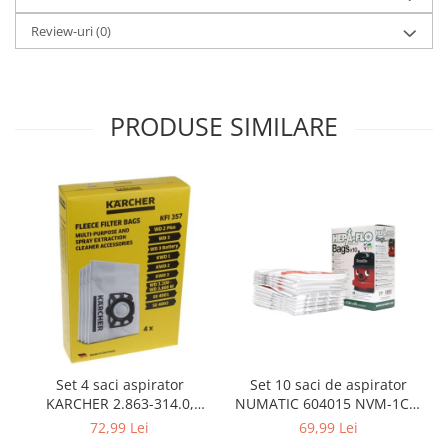
Igiena si ingrijire
Review-uri
(0)
Jucarii si Jocuri
Maternitate
Petshop
Accesorii animale de companie
PRODUSE SIMILARE
Acvaristica
Castroane si adapatori animale
Igiena animale de companie
Mobila si transport animale de
companie
Zgarzi, lese si hamuri
PC, Periferice & Software
Componente PC
Desktop PC & Monitoare
Imprimante, Scanere &
Set 10 saci de aspirator
Set 4 saci aspirator
Consumabile
NUMATIC 604015 NVM-1CH,
KARCHER 2.863-314.0,
9L
compatibil cu WD, KWD, SE
Periferice PC
69,99 Lei
72,99 Lei