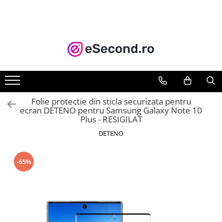
TOATE PRODUSELE
Auto Moto
Accesorii Auto
Anvelope & Jante
Covorase auto
Folie protectie din sticla securizata pentru
Echipamente pentru Atelier
ecran DETENO pentru Samsung Galaxy Note 10
Plus - RESIGILAT
Electronice Auto
Intretinere & Cosmetica auto
DETENO
Moto
Reparatii si echipamente auto
-65%
Trotinete electrice
Casa, Gradina & Bricolaj
Accesorii usi
Bucatarie & Servire