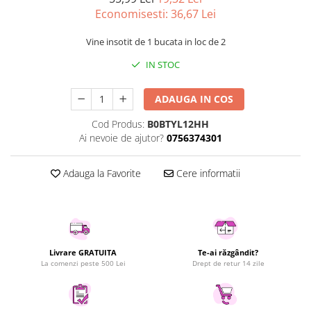
Economisesti:
36,67
Lei
Uscatoare rufe
Utilaje si materiale de constructii
Vine insotit de 1 bucata in loc de 2
Laptop, Tablete & Telefoane
IN STOC
Accesorii tablete
Laptopuri si Accesorii
ADAUGA IN COS
Telefoane Mobile & accesorii
Cod Produs:
B0BTYL12HH
Wearable & Gadgeturi
Ai nevoie de ajutor?
0756374301
Electrocasnice & Climatizare
Accesorii si piese masini spalat
Adauga la Favorite
Cere informatii
rufe si uscatoare
Accesorii si piese masini spalat
vase
Aparate Frigorifice
Aparate Racire Aer
Livrare GRATUITA
Te-ai răzgândit?
La comenzi peste 500 Lei
Drept de retur 14 zile
Aragaze si cuptoare cu microunde
Climatizare & sisteme de incalzire
Electrocasnice pentru Bucatarie