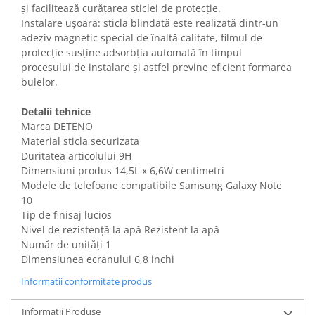
și facilitează curățarea sticlei de protecție.
Gaming, Carti & Birotica
Instalare ușoară: sticla blindată este realizată dintr-un
Birotica & Papetarie
adeziv magnetic special de înaltă calitate, filmul de
Console, Jocuri & Accesorii
protecție susține adsorbția automată în timpul
Ingrijire personala & Cosmetice
procesului de instalare și astfel previne eficient formarea
bulelor.
Accesorii aparate de ras electrice
Accesorii aparate hair styling
Detalii tehnice
Aparate & Accesorii ingrijire
Marca DETENO
personala
Material sticla securizata
Duritatea articolului 9H
Aparate cosmetice
Dimensiuni produs 14,5L x 6,6W centimetri
Articole Sanatate si Wellness
Modele de telefoane compatibile Samsung Galaxy Note
Consumabile sanitare
10
Cosmetice si produse ingrijire
Tip de finisaj lucios
personala
Nivel de rezistență la apă Rezistent la apă
Număr de unități 1
Igiena dentara
Dimensiunea ecranului 6,8 inchi
Jucarii, Copii & Bebe
Informatii conformitate produs
Camera copilului
Hrana bebelusi
Informatii Produse