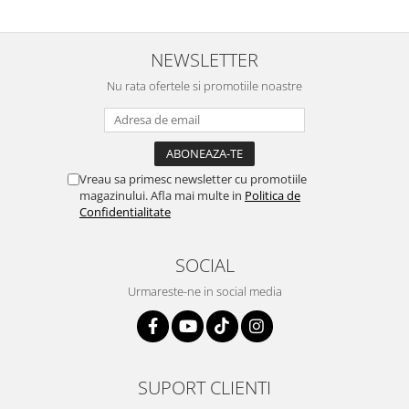
Retelistica & Supraveghere
Servere, Componente & UPS
Telecomenzi garaj
NEWSLETTER
Sport & Activitati in aer liber
Nu rata ofertele si promotiile noastre
Accesorii antrenament
Accesorii Fitness
Accesorii sportive
Articole Voiaj
Vreau sa primesc newsletter cu promotiile
Camping
magazinului. Afla mai multe in
Politica de
Confidentialitate
Ciclism
Sporturi acvatice
SOCIAL
Sporturi de interior
TV, Audio & Foto
Urmareste-ne in social media
Aparate Foto & Accesorii
Audio HI-FI & Profesionale
Camere video si sport
SUPORT CLIENTI
Drone si Accesorii