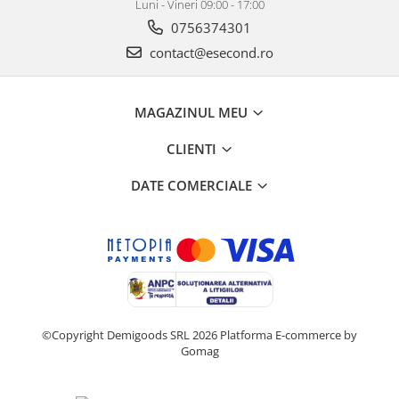
Home Cinema & Audio
Luni - Vineri 09:00 - 17:00
0756374301
Playere, Boxe & Casti
Telescoape & Optica
contact@esecond.ro
Televizoare & accesorii
Bacanie
MAGAZINUL MEU
Ambalaje cadouri
Cadouri
CLIENTI
Curatenie si intretinere
DATE COMERCIALE
©Copyright Demigoods SRL 2026
Platforma E-commerce by
Gomag