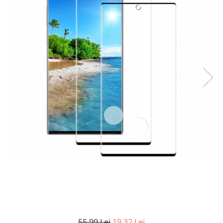
Curatenie si intretinere
Decoratiuni
Gradinarit
Hobby-uri creative
Iluminat & Electrice
Jaluzele
Kit-uri automatizari porti si usi
garaj
Mobila dormitor
Mobila gradina & terasa
Mobila Living & Dining
Organizare si depozitare
Rafturi
Sanitare
Scule electrice si unelte
Silicon, spume si solutii tehnice
Sisteme Incalzire
Textile si covoare
55,99 Lei
19,32 Lei