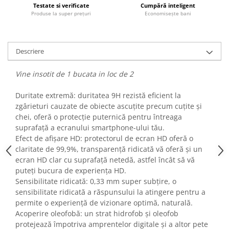
Testate si verificate
Cumpără inteligent
Fiare de calcat si masini de cusut
Produse la super prețuri
Economisește bani
Ingrijire Locuinta
Purificatoare de aer
Fashion
Descriere
Bijuterii
Vine insotit de 1 bucata in loc de 2
Ceasuri barbatesti
Ceasuri dama
Duritate extremă: duritatea 9H rezistă eficient la
Cutii, curele si accesorii ceasuri
zgârieturi cauzate de obiecte ascuțite precum cuțite și
Genti si accesorii barbati
chei, oferă o protecție puternică pentru întreaga
suprafață a ecranului smartphone-ului tău.
Genti si accesorii femei
Efect de afișare HD: protectorul de ecran HD oferă o
Imbracaminte barbati
claritate de 99,9%, transparență ridicată vă oferă și un
Imbracaminte femei
ecran HD clar cu suprafață netedă, astfel încât să vă
Imbracaminte si Incaltaminte copii
puteți bucura de experiența HD.
Sensibilitate ridicată: 0,33 mm super subțire, o
Incaltaminte barbati
sensibilitate ridicată a răspunsului la atingere pentru a
Incaltaminte femei
permite o experiență de vizionare optimă, naturală.
Ochelari de soare
Acoperire oleofobă: un strat hidrofob și oleofob
Ochelari de vedere
protejează împotriva amprentelor digitale și a altor pete