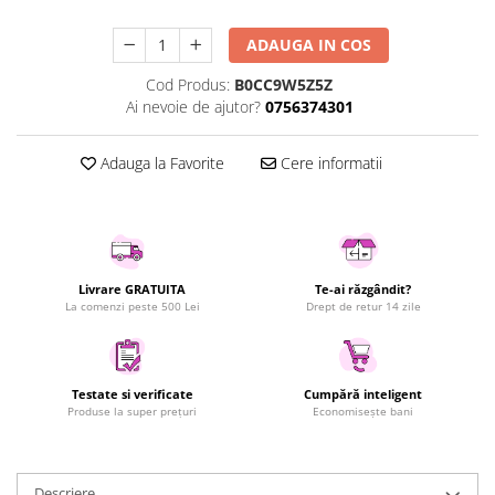
Uscatoare rufe
ADAUGA IN COS
Utilaje si materiale de constructii
Laptop, Tablete & Telefoane
Cod Produs:
B0CC9W5Z5Z
Ai nevoie de ajutor?
0756374301
Accesorii tablete
Laptopuri si Accesorii
Adauga la Favorite
Cere informatii
Telefoane Mobile & accesorii
Wearable & Gadgeturi
Electrocasnice & Climatizare
Accesorii si piese masini spalat
rufe si uscatoare
Livrare GRATUITA
Te-ai răzgândit?
La comenzi peste 500 Lei
Drept de retur 14 zile
Accesorii si piese masini spalat
vase
Aparate Frigorifice
Aparate Racire Aer
Testate si verificate
Cumpără inteligent
Produse la super prețuri
Economisește bani
Aragaze si cuptoare cu microunde
Climatizare & sisteme de incalzire
Electrocasnice pentru Bucatarie
Descriere