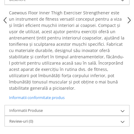
Fiare de calcat si masini de cusut
Ingrijire Locuinta
Caewous Floor Inner Thigh Exerciser Strengthener este
un instrument de fitness versatil conceput pentru a viza
Purificatoare de aer
și întări eficient mușchii interiori ai coapsei. Compact și
Fashion
ușor de utilizat, acest ajutor pentru exerciții oferă un
Bijuterii
antrenament țintit pentru interiorul coapselor, ajutând la
tonifierea și sculptarea acestor mușchi specifici. Fabricat
Ceasuri barbatesti
cu materiale durabile, designul său inovator oferă
Ceasuri dama
stabilitate și confort în timpul antrenamentelor, făcându-
Cutii, curele si accesorii ceasuri
l potrivit pentru utilizarea acasă sau în sală. Încorporând
Genti si accesorii barbati
acest aparat de exercițiu în rutina dvs. de fitness,
Genti si accesorii femei
utilizatorii pot îmbunătăți forța corpului inferior, pot
îmbunătăți tonusul muscular și pot obține o mai bună
Imbracaminte barbati
stabilitate generală a picioarelor.
Imbracaminte femei
Informatii conformitate produs
Imbracaminte si Incaltaminte copii
Incaltaminte barbati
Informatii Produse
Incaltaminte femei
Review-uri
(0)
Ochelari de soare
Ochelari de vedere