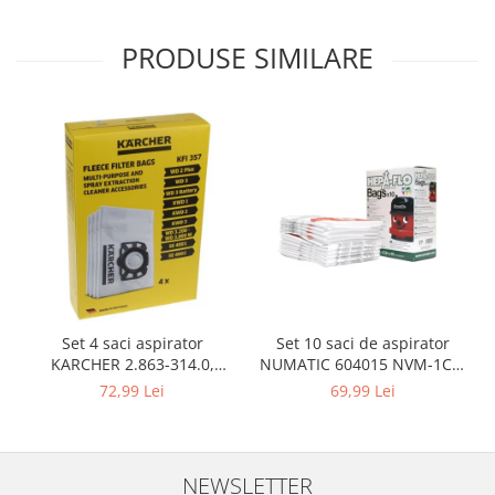
Gaming, Carti & Birotica
Birotica & Papetarie
PRODUSE SIMILARE
Console, Jocuri & Accesorii
Ingrijire personala & Cosmetice
Accesorii aparate de ras electrice
Accesorii aparate hair styling
Aparate & Accesorii ingrijire
personala
Aparate cosmetice
Articole Sanatate si Wellness
Consumabile sanitare
Cosmetice si produse ingrijire
Set 10 saci de aspirator
Set 4 saci aspirator
personala
NUMATIC 604015 NVM-1CH,
KARCHER 2.863-314.0,
9L
compatibil cu WD, KWD, SE
Igiena dentara
69,99 Lei
72,99 Lei
Jucarii, Copii & Bebe
Camera copilului
Hrana bebelusi
NEWSLETTER