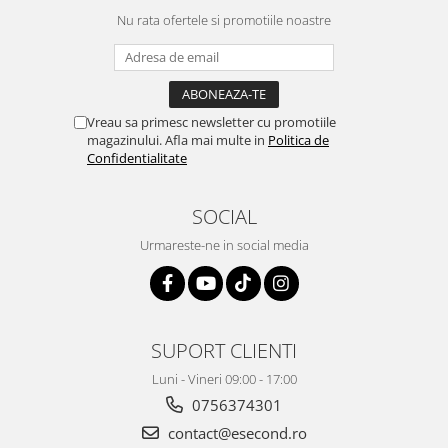
Igiena si ingrijire
Nu rata ofertele si promotiile noastre
Jucarii si Jocuri
Maternitate
Petshop
Accesorii animale de companie
Vreau sa primesc newsletter cu promotiile
magazinului. Afla mai multe in
Politica de
Acvaristica
Confidentialitate
Castroane si adapatori animale
Igiena animale de companie
SOCIAL
Mobila si transport animale de
companie
Urmareste-ne in social media
Zgarzi, lese si hamuri
PC, Periferice & Software
Componente PC
SUPORT CLIENTI
Desktop PC & Monitoare
Imprimante, Scanere &
Luni - Vineri 09:00 - 17:00
Consumabile
0756374301
Periferice PC
contact@esecond.ro