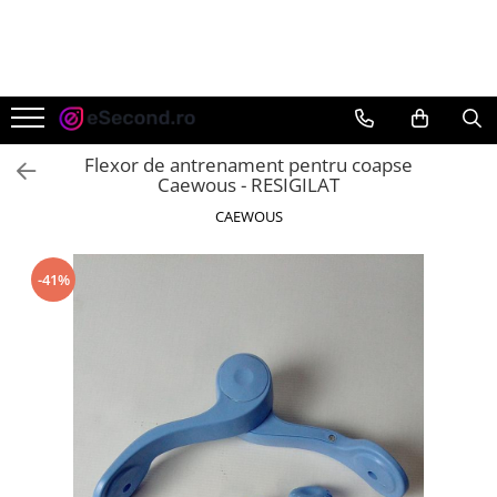
TOATE PRODUSELE
Auto Moto
Accesorii Auto
Flexor de antrenament pentru coapse
Anvelope & Jante
Caewous - RESIGILAT
Covorase auto
CAEWOUS
Echipamente pentru Atelier
Electronice Auto
-41%
Intretinere & Cosmetica auto
Moto
Reparatii si echipamente auto
Trotinete electrice
Casa, Gradina & Bricolaj
Accesorii usi
Bucatarie & Servire