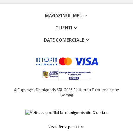
Retelistica & Supraveghere
Servere, Componente & UPS
MAGAZINUL MEU
Telecomenzi garaj
Sport & Activitati in aer liber
CLIENTI
Accesorii antrenament
DATE COMERCIALE
Accesorii Fitness
Accesorii sportive
Articole Voiaj
Camping
Ciclism
Sporturi acvatice
Sporturi de interior
©Copyright Demigoods SRL 2026
Platforma E-commerce by
TV, Audio & Foto
Gomag
Aparate Foto & Accesorii
Audio HI-FI & Profesionale
Camere video si sport
Drone si Accesorii
Vezi oferta pe CEL.ro