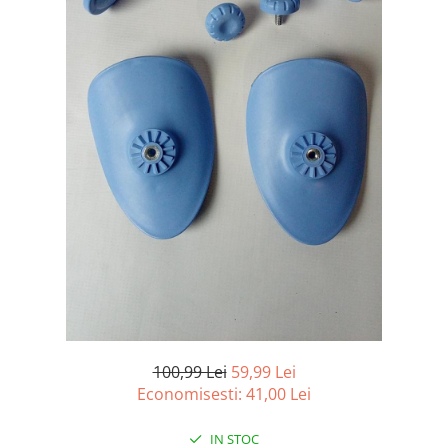
Curatenie si intretinere
Decoratiuni
Gradinarit
Hobby-uri creative
Iluminat & Electrice
Jaluzele
Kit-uri automatizari porti si usi
garaj
Mobila dormitor
Mobila gradina & terasa
Mobila Living & Dining
Organizare si depozitare
Rafturi
Sanitare
Scule electrice si unelte
100,99 Lei
59,99 Lei
Silicon, spume si solutii tehnice
Economisesti:
41,00
Lei
Sisteme Incalzire
IN STOC
Textile si covoare