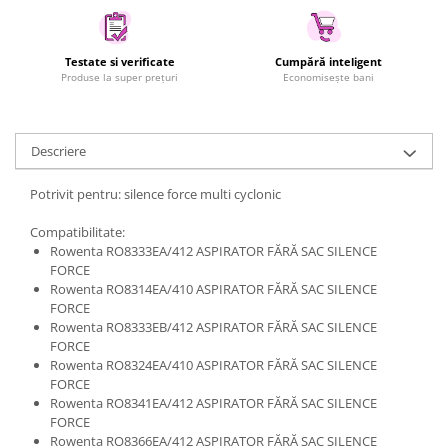
Uscatoare rufe
Utilaje si materiale de constructii
Testate si verificate
Cumpără inteligent
Laptop, Tablete & Telefoane
Produse la super prețuri
Economisește bani
Accesorii tablete
Laptopuri si Accesorii
Descriere
Telefoane Mobile & accesorii
Wearable & Gadgeturi
Potrivit pentru: silence force multi cyclonic
Electrocasnice & Climatizare
Compatibilitate:
Accesorii si piese masini spalat
Rowenta RO8333EA/412 ASPIRATOR FĂRĂ SAC SILENCE
rufe si uscatoare
FORCE
Accesorii si piese masini spalat
Rowenta RO8314EA/410 ASPIRATOR FĂRĂ SAC SILENCE
vase
FORCE
Rowenta RO8333EB/412 ASPIRATOR FĂRĂ SAC SILENCE
Aparate Frigorifice
FORCE
Aparate Racire Aer
Rowenta RO8324EA/410 ASPIRATOR FĂRĂ SAC SILENCE
Aragaze si cuptoare cu microunde
FORCE
Rowenta RO8341EA/412 ASPIRATOR FĂRĂ SAC SILENCE
Climatizare & sisteme de incalzire
FORCE
Electrocasnice pentru Bucatarie
Rowenta RO8366EA/412 ASPIRATOR FĂRĂ SAC SILENCE