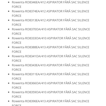
Rowenta RO8346EA/412 ASPIRATOR FĂRĂ SAC SILENCE
Igiena si ingrijire
FORCE
Jucarii si Jocuri
Rowenta RO8374EA/412 ASPIRATOR FĂRĂ SAC SILENCE
Maternitate
FORCE
Rowenta RO8313EA/412 ASPIRATOR FĂRĂ SAC SILENCE
Petshop
FORCE
Accesorii animale de companie
Rowenta RO8370OA/410 ASPIRATOR FĂRĂ SAC SILENCE
FORCE
Acvaristica
Rowenta RO8333OA/410 ASPIRATOR FĂRĂ SAC SILENCE
Castroane si adapatori animale
FORCE
Igiena animale de companie
Rowenta RO8388EA/413 ASPIRATOR FĂRĂ SAC SILENCE
FORCE
Mobila si transport animale de
Rowenta RO8341OA/410 ASPIRATOR FĂRĂ SAC SILENCE
companie
FORCE
Zgarzi, lese si hamuri
Rowenta RO8343EA/410 ASPIRATOR FĂRĂ SAC SILENCE
FORCE
PC, Periferice & Software
Rowenta RO8311EA/413 ASPIRATOR FĂRĂ SAC SILENCE
Componente PC
FORCE
Rowenta RO8366OA/410 ASPIRATOR FĂRĂ SAC SILENCE
Desktop PC & Monitoare
FORCE
Imprimante, Scanere &
Rowenta RO8359OA/410 ASPIRATOR FĂRĂ SAC SILENCE
Consumabile
FORCE
Periferice PC
Rowenta RO8396EA/413 ASPIRATOR FĂRĂ SAC SILENCE
FORCE