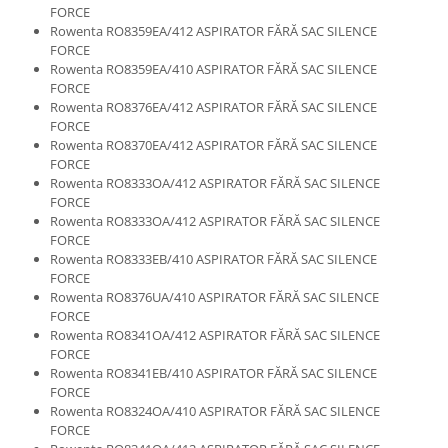
FORCE
Fiare de calcat si masini de cusut
Rowenta RO8359EA/412 ASPIRATOR FĂRĂ SAC SILENCE
Ingrijire Locuinta
FORCE
Purificatoare de aer
Rowenta RO8359EA/410 ASPIRATOR FĂRĂ SAC SILENCE
FORCE
Fashion
Rowenta RO8376EA/412 ASPIRATOR FĂRĂ SAC SILENCE
Bijuterii
FORCE
Rowenta RO8370EA/412 ASPIRATOR FĂRĂ SAC SILENCE
Ceasuri barbatesti
FORCE
Ceasuri dama
Rowenta RO8333OA/412 ASPIRATOR FĂRĂ SAC SILENCE
Cutii, curele si accesorii ceasuri
FORCE
Rowenta RO8333OA/412 ASPIRATOR FĂRĂ SAC SILENCE
Genti si accesorii barbati
FORCE
Genti si accesorii femei
Rowenta RO8333EB/410 ASPIRATOR FĂRĂ SAC SILENCE
FORCE
Imbracaminte barbati
Rowenta RO8376UA/410 ASPIRATOR FĂRĂ SAC SILENCE
Imbracaminte femei
FORCE
Imbracaminte si Incaltaminte copii
Rowenta RO8341OA/412 ASPIRATOR FĂRĂ SAC SILENCE
FORCE
Incaltaminte barbati
Rowenta RO8341EB/410 ASPIRATOR FĂRĂ SAC SILENCE
Incaltaminte femei
FORCE
Ochelari de soare
Rowenta RO8324OA/410 ASPIRATOR FĂRĂ SAC SILENCE
FORCE
Ochelari de vedere