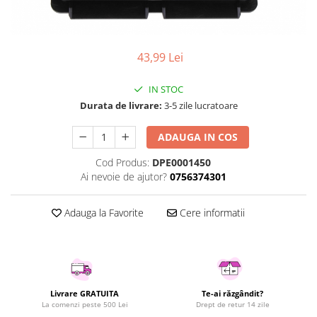
Curatenie si intretinere
Decoratiuni
Gradinarit
43,99 Lei
Hobby-uri creative
Iluminat & Electrice
IN STOC
Jaluzele
Durata de livrare:
3-5 zile lucratoare
Kit-uri automatizari porti si usi
garaj
ADAUGA IN COS
Mobila dormitor
Cod Produs:
DPE0001450
Mobila gradina & terasa
Ai nevoie de ajutor?
0756374301
Mobila Living & Dining
Organizare si depozitare
Adauga la Favorite
Cere informatii
Rafturi
Sanitare
Scule electrice si unelte
Silicon, spume si solutii tehnice
Livrare GRATUITA
Te-ai răzgândit?
Sisteme Incalzire
La comenzi peste 500 Lei
Drept de retur 14 zile
Textile si covoare