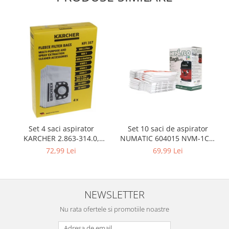
Set 10 saci de aspirator
Set 4 saci aspirator
NUMATIC 604015 NVM-1CH,
KARCHER 2.863-314.0,
9L
compatibil cu WD, KWD, SE
69,99 Lei
72,99 Lei
NEWSLETTER
Nu rata ofertele si promotiile noastre