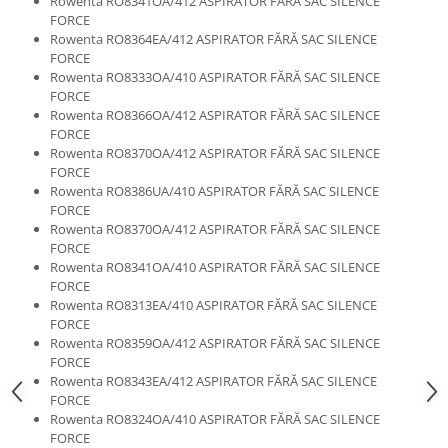
Rowenta RO8341OA/412 ASPIRATOR FĂRĂ SAC SILENCE
Gaming, Carti & Birotica
FORCE
Rowenta RO8364EA/412 ASPIRATOR FĂRĂ SAC SILENCE
Birotica & Papetarie
FORCE
Console, Jocuri & Accesorii
Rowenta RO8333OA/410 ASPIRATOR FĂRĂ SAC SILENCE
Ingrijire personala & Cosmetice
FORCE
Rowenta RO8366OA/412 ASPIRATOR FĂRĂ SAC SILENCE
Accesorii aparate de ras electrice
FORCE
Accesorii aparate hair styling
Rowenta RO8370OA/412 ASPIRATOR FĂRĂ SAC SILENCE
FORCE
Aparate & Accesorii ingrijire
Rowenta RO8386UA/410 ASPIRATOR FĂRĂ SAC SILENCE
personala
FORCE
Aparate cosmetice
Rowenta RO8370OA/412 ASPIRATOR FĂRĂ SAC SILENCE
FORCE
Articole Sanatate si Wellness
Rowenta RO8341OA/410 ASPIRATOR FĂRĂ SAC SILENCE
Consumabile sanitare
FORCE
Cosmetice si produse ingrijire
Rowenta RO8313EA/410 ASPIRATOR FĂRĂ SAC SILENCE
personala
FORCE
Rowenta RO8359OA/412 ASPIRATOR FĂRĂ SAC SILENCE
Igiena dentara
FORCE
Jucarii, Copii & Bebe
Rowenta RO8343EA/412 ASPIRATOR FĂRĂ SAC SILENCE
FORCE
Camera copilului
Rowenta RO8324OA/410 ASPIRATOR FĂRĂ SAC SILENCE
Hrana bebelusi
FORCE