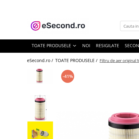
TOATE PRODUSELE
Auto Moto
Accesorii Auto
TOATE PRODUSELE
NOI
RESIGILATE
SECO
Anvelope & Jante
Covorase auto
eSecond.ro /
TOATE PRODUSELE /
Filtru de aer origina
Echipamente pentru Atelier
Electronice Auto
-41%
Intretinere & Cosmetica auto
Moto
Reparatii si echipamente auto
Trotinete electrice
Casa, Gradina & Bricolaj
Accesorii usi
Bucatarie & Servire