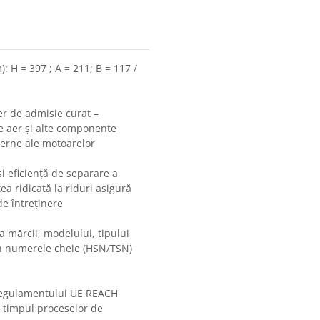
: H = 397 ; A = 211; B = 117 /
aer de admisie curat –
e aer și alte componente
derne ale motoarelor
i eficiență de separare a
ea ridicată la riduri asigură
de întreținere
ea mărcii, modelului, tipului
in numerele cheie (HSN/TSN)
 regulamentului UE REACH
n timpul proceselor de