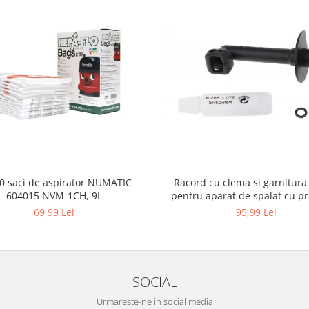
10 saci de aspirator NUMATIC
Racord cu clema si garnitura
604015 NVM-1CH, 9L
pentru aparat de spalat cu pr
KARCHER 4.064-047.0, K2, K
69,99 Lei
95,99 Lei
SOCIAL
Urmareste-ne in social media