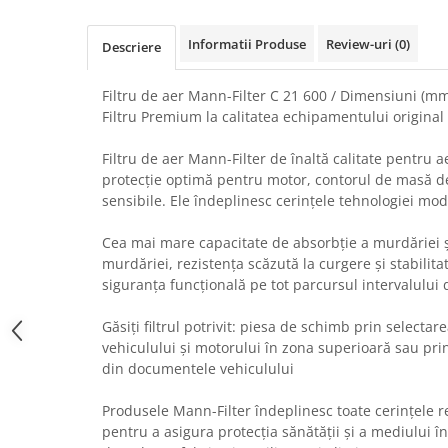
Uscatoare rufe
Informatii Produse
Review-uri
(0)
Utilaje si materiale de constructii
Descriere
Laptop, Tablete & Telefoane
Filtru de aer Mann-Filter C 21 600 / Dimensiuni (mm)
Accesorii tablete
Filtru Premium la calitatea echipamentului original
Laptopuri si Accesorii
Telefoane Mobile & accesorii
Filtru de aer Mann-Filter de înaltă calitate pentru 
protecție optimă pentru motor, contorul de masă d
Wearable & Gadgeturi
sensibile. Ele îndeplinesc cerințele tehnologiei mo
Electrocasnice & Climatizare
Accesorii si piese masini spalat
Cea mai mare capacitate de absorbție a murdăriei ș
rufe si uscatoare
murdăriei, rezistența scăzută la curgere și stabilitat
siguranța funcțională pe tot parcursul intervalului 
Accesorii si piese masini spalat
vase
Găsiți filtrul potrivit: piesa de schimb prin selectar
Aparate Frigorifice
vehiculului și motorului în zona superioară sau pr
Aparate Racire Aer
din documentele vehiculului
Aragaze si cuptoare cu microunde
Climatizare & sisteme de incalzire
Produsele Mann-Filter îndeplinesc toate cerințele
pentru a asigura protecția sănătății și a mediului î
Electrocasnice pentru Bucatarie