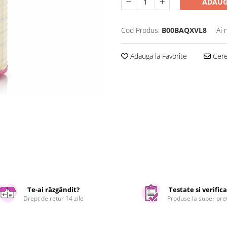
ADAUG
Cod Produs:
B00BAQXVL8
Ai 
Adauga la Favorite
Cere 
Te-ai răzgândit?
Testate si verific
Drept de retur 14 zile
Produse la super pre