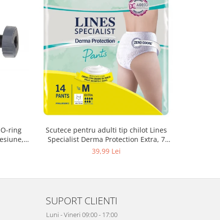
 O-ring
Scutece pentru adulti tip chilot Lines
Set 20 t
esiune,
Specialist Derma Protection Extra, 7
XS300010
3, K4
picaturi, marimea M, 14 bucati
39,99 Lei
SUPORT CLIENTI
Luni - Vineri 09:00 - 17:00