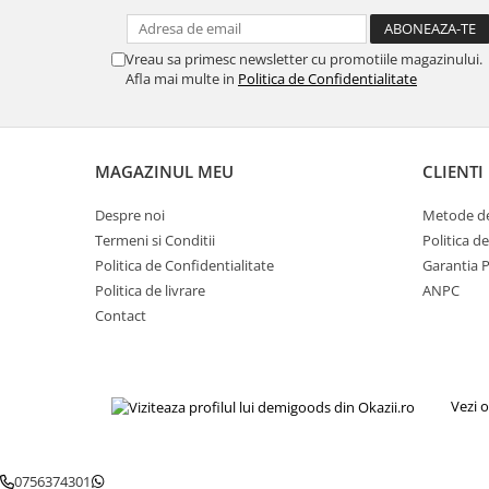
Igiena si ingrijire
Jucarii si Jocuri
Vreau sa primesc newsletter cu promotiile magazinului.
Maternitate
Afla mai multe in
Politica de Confidentialitate
Petshop
Accesorii animale de companie
Acvaristica
MAGAZINUL MEU
CLIENTI
Castroane si adapatori animale
Igiena animale de companie
Despre noi
Metode de
Termeni si Conditii
Politica d
Mobila si transport animale de
companie
Politica de Confidentialitate
Garantia 
Politica de livrare
ANPC
Zgarzi, lese si hamuri
Contact
PC, Periferice & Software
Componente PC
Desktop PC & Monitoare
Vezi o
Imprimante, Scanere &
Consumabile
Periferice PC
0756374301