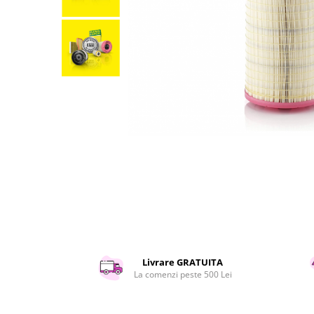
Curatenie si intretinere
Decoratiuni
Gradinarit
Hobby-uri creative
Iluminat & Electrice
Jaluzele
Kit-uri automatizari porti si usi
garaj
Mobila dormitor
Mobila gradina & terasa
Mobila Living & Dining
Organizare si depozitare
Rafturi
Sanitare
Scule electrice si unelte
Livrare GRATUITA
Silicon, spume si solutii tehnice
La comenzi peste 500 Lei
Sisteme Incalzire
Textile si covoare