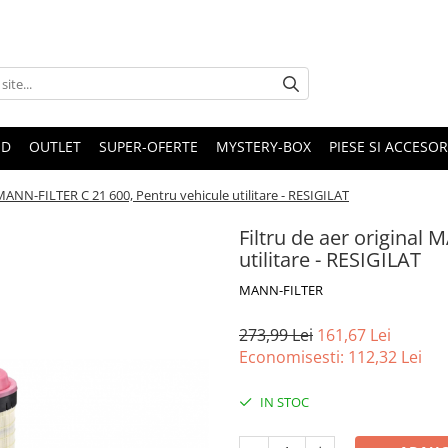
ND
OUTLET
SUPER-OFERTE
MYSTERY-BOX
PIESE SI ACCESO
l MANN-FILTER C 21 600, Pentru vehicule utilitare - RESIGILAT
Filtru de aer original
utilitare - RESIGILAT
MANN-FILTER
273,99 Lei
161,67 Lei
Economisesti:
112,32
Lei
IN STOC