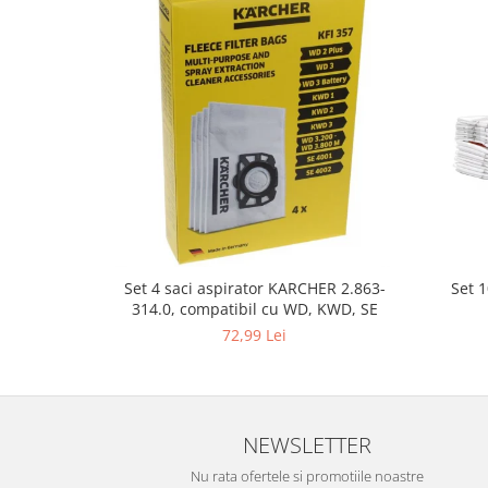
Gaming, Carti & Birotica
Birotica & Papetarie
Console, Jocuri & Accesorii
Ingrijire personala & Cosmetice
Accesorii aparate de ras electrice
Accesorii aparate hair styling
Aparate & Accesorii ingrijire
personala
Aparate cosmetice
Articole Sanatate si Wellness
Set 
Set 4 saci aspirator KARCHER 2.863-
Consumabile sanitare
314.0, compatibil cu WD, KWD, SE
Cosmetice si produse ingrijire
72,99 Lei
personala
Igiena dentara
Jucarii, Copii & Bebe
NEWSLETTER
Camera copilului
Hrana bebelusi
Nu rata ofertele si promotiile noastre