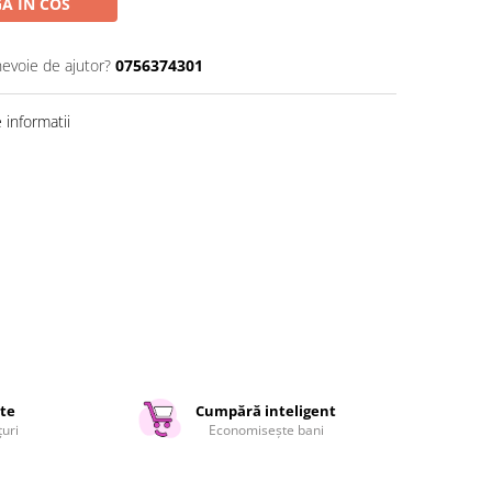
A IN COS
nevoie de ajutor?
0756374301
informatii
ate
Cumpără inteligent
țuri
Economisește bani