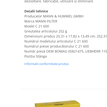
dezvoltare, fabricație, utilizare și eliminare
Fiare de calcat si masini de cusut
Ingrijire Locuinta
Detalii tehnice
Purificatoare de aer
Producator MANN & HUMMEL GMBH
Marca MANN-FILTER
Fashion
Model C 21 600
Bijuterii
Greutatea articolului 252 g
Ceasuri barbatesti
Dimensiuni produs ‎25,31 x 17,82 x 13,49 cm; 252,3
Numărul modelului articolului ‎C 21 600
Ceasuri dama
Numărul piesei producătorului C 21 600
Cutii, curele si accesorii ceasuri
Număr piesă OEM BOMAG 05821475, LIEBHERR 11
Genti si accesorii barbati
Poziția Stânga
Genti si accesorii femei
Informatii conformitate produs
Imbracaminte barbati
Imbracaminte femei
Imbracaminte si Incaltaminte copii
Incaltaminte barbati
Incaltaminte femei
Ochelari de soare
Ochelari de vedere