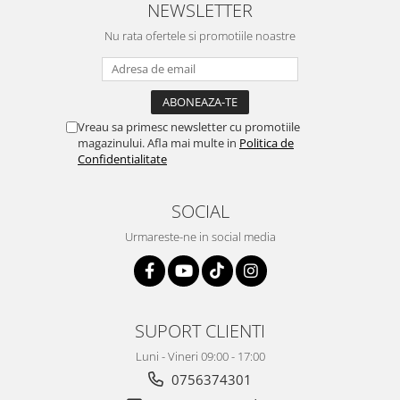
NEWSLETTER
Igiena si ingrijire
Jucarii si Jocuri
Nu rata ofertele si promotiile noastre
Maternitate
Petshop
Accesorii animale de companie
Vreau sa primesc newsletter cu promotiile
Acvaristica
magazinului. Afla mai multe in
Politica de
Castroane si adapatori animale
Confidentialitate
Igiena animale de companie
Mobila si transport animale de
SOCIAL
companie
Urmareste-ne in social media
Zgarzi, lese si hamuri
PC, Periferice & Software
Componente PC
Desktop PC & Monitoare
SUPORT CLIENTI
Imprimante, Scanere &
Consumabile
Luni - Vineri 09:00 - 17:00
Periferice PC
0756374301