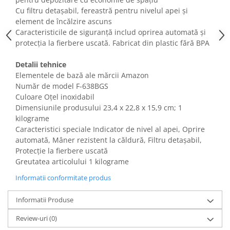
Fiare de calcat si masini de cusut
Cu filtru detașabil, fereastră pentru nivelul apei și
Ingrijire Locuinta
element de încălzire ascuns
Caracteristicile de siguranță includ oprirea automată și
Purificatoare de aer
protecția la fierbere uscată. Fabricat din plastic fără BPA
Fashion
Bijuterii
Detalii tehnice
Elementele de bază ale mărcii Amazon
Ceasuri barbatesti
Număr de model F-638BGS
Ceasuri dama
Culoare Oțel inoxidabil
Cutii, curele si accesorii ceasuri
Dimensiunile produsului ‎23,4 x 22,8 x 15,9 cm; 1
Genti si accesorii barbati
kilograme
Caracteristici speciale Indicator de nivel al apei, Oprire
Genti si accesorii femei
automată, Mâner rezistent la căldură, Filtru detașabil,
Imbracaminte barbati
Protecție la fierbere uscată
Imbracaminte femei
Greutatea articolului 1 kilograme
Imbracaminte si Incaltaminte copii
Informatii conformitate produs
Incaltaminte barbati
Incaltaminte femei
Informatii Produse
Ochelari de soare
Review-uri
(0)
Ochelari de vedere