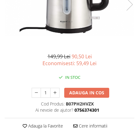
Curatenie si intretinere
Decoratiuni
Gradinarit
Hobby-uri creative
Iluminat & Electrice
Jaluzele
Kit-uri automatizari porti si usi
149,99 Lei
90,50 Lei
garaj
Economisesti:
59,49
Lei
Mobila dormitor
Mobila gradina & terasa
IN STOC
Mobila Living & Dining
Organizare si depozitare
ADAUGA IN COS
Rafturi
Cod Produs:
B07PH2HVZX
Sanitare
Ai nevoie de ajutor?
0756374301
Scule electrice si unelte
Silicon, spume si solutii tehnice
Adauga la Favorite
Cere informatii
Sisteme Incalzire
Textile si covoare