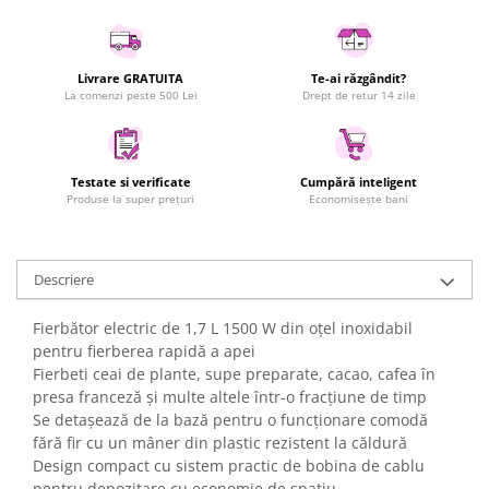
Uscatoare rufe
Utilaje si materiale de constructii
Laptop, Tablete & Telefoane
Livrare GRATUITA
Te-ai răzgândit?
La comenzi peste 500 Lei
Drept de retur 14 zile
Accesorii tablete
Laptopuri si Accesorii
Telefoane Mobile & accesorii
Testate si verificate
Cumpără inteligent
Wearable & Gadgeturi
Produse la super prețuri
Economisește bani
Electrocasnice & Climatizare
Accesorii si piese masini spalat
Descriere
rufe si uscatoare
Accesorii si piese masini spalat
Fierbător electric de 1,7 L 1500 W din oțel inoxidabil
vase
pentru fierberea rapidă a apei
Aparate Frigorifice
Fierbeti ceai de plante, supe preparate, cacao, cafea în
Aparate Racire Aer
presa franceză și multe altele într-o fracțiune de timp
Aragaze si cuptoare cu microunde
Se detașează de la bază pentru o funcționare comodă
fără fir cu un mâner din plastic rezistent la căldură
Climatizare & sisteme de incalzire
Design compact cu sistem practic de bobina de cablu
Electrocasnice pentru Bucatarie
pentru depozitare cu economie de spațiu