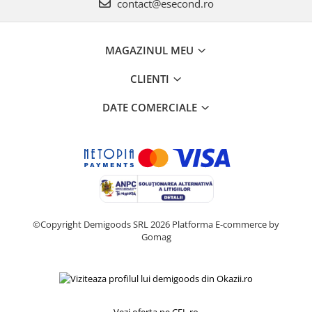
Retelistica & Supraveghere
contact@esecond.ro
Servere, Componente & UPS
Telecomenzi garaj
MAGAZINUL MEU
Sport & Activitati in aer liber
Accesorii antrenament
CLIENTI
Accesorii Fitness
DATE COMERCIALE
Accesorii sportive
Articole Voiaj
Camping
Ciclism
Sporturi acvatice
Sporturi de interior
TV, Audio & Foto
©Copyright Demigoods SRL 2026
Platforma E-commerce by
Gomag
Aparate Foto & Accesorii
Audio HI-FI & Profesionale
Camere video si sport
Drone si Accesorii
Vezi oferta pe CEL.ro