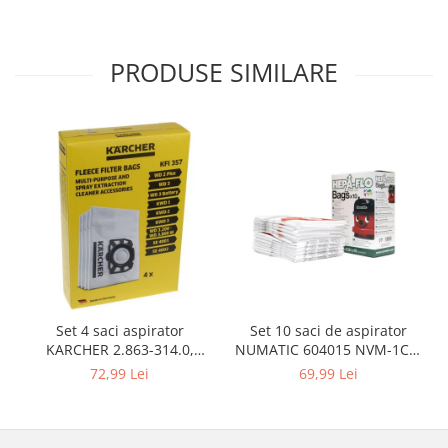
Gaming, Carti & Birotica
Birotica & Papetarie
PRODUSE SIMILARE
Console, Jocuri & Accesorii
Ingrijire personala & Cosmetice
Accesorii aparate de ras electrice
Accesorii aparate hair styling
Aparate & Accesorii ingrijire
personala
Aparate cosmetice
Articole Sanatate si Wellness
Consumabile sanitare
Cosmetice si produse ingrijire
personala
Set 10 saci de aspirator
Set 4 saci aspirator
Igiena dentara
NUMATIC 604015 NVM-1CH,
KARCHER 2.863-314.0,
9L
compatibil cu WD, KWD, SE
69,99 Lei
72,99 Lei
Jucarii, Copii & Bebe
Camera copilului
Hrana bebelusi