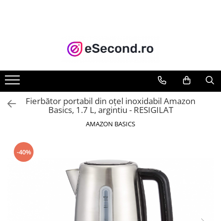
TOATE PRODUSELE
Auto Moto
Accesorii Auto
Anvelope & Jante
Covorase auto
Fierbător portabil din oțel inoxidabil Amazon
Echipamente pentru Atelier
Basics, 1.7 L, argintiu - RESIGILAT
Electronice Auto
AMAZON BASICS
Intretinere & Cosmetica auto
Moto
-40%
Reparatii si echipamente auto
Trotinete electrice
Casa, Gradina & Bricolaj
Accesorii usi
Bucatarie & Servire