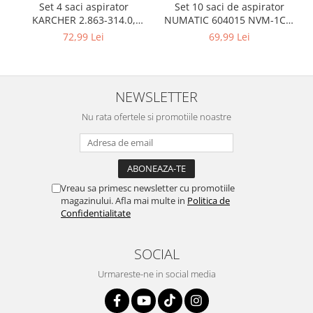
Igiena si ingrijire
Set 10 saci de aspirator
Set 4 saci aspirator
NUMATIC 604015 NVM-1CH,
KARCHER 2.863-314.0,
Jucarii si Jocuri
9L
compatibil cu WD, KWD, SE
69,99 Lei
72,99 Lei
Maternitate
Petshop
Accesorii animale de companie
NEWSLETTER
Acvaristica
Nu rata ofertele si promotiile noastre
Castroane si adapatori animale
Igiena animale de companie
Mobila si transport animale de
companie
Zgarzi, lese si hamuri
Vreau sa primesc newsletter cu promotiile
magazinului. Afla mai multe in
Politica de
PC, Periferice & Software
Confidentialitate
Componente PC
Desktop PC & Monitoare
SOCIAL
Imprimante, Scanere &
Urmareste-ne in social media
Consumabile
Periferice PC