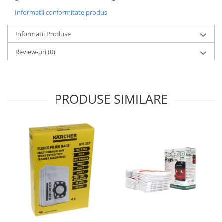
Gaming, Carti & Birotica
Informatii conformitate produs
Birotica & Papetarie
Informatii Produse
Console, Jocuri & Accesorii
Ingrijire personala & Cosmetice
Review-uri
(0)
Accesorii aparate de ras electrice
Accesorii aparate hair styling
Aparate & Accesorii ingrijire
PRODUSE SIMILARE
personala
Aparate cosmetice
Articole Sanatate si Wellness
Consumabile sanitare
Cosmetice si produse ingrijire
personala
Igiena dentara
Jucarii, Copii & Bebe
Camera copilului
Hrana bebelusi