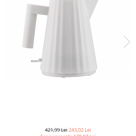
Curatenie si intretinere
Decoratiuni
Gradinarit
Hobby-uri creative
Iluminat & Electrice
Jaluzele
Kit-uri automatizari porti si usi
garaj
Mobila dormitor
Mobila gradina & terasa
Mobila Living & Dining
Organizare si depozitare
Rafturi
Sanitare
Scule electrice si unelte
Silicon, spume si solutii tehnice
Sisteme Incalzire
421,99 Lei
243,02 Lei
Textile si covoare