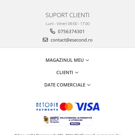
Retelistica & Supraveghere
Servere, Componente & UPS
SUPORT CLIENTI
Telecomenzi garaj
Luni - Vineri 09:00 - 17:00
Sport & Activitati in aer liber
0756374301
Accesorii antrenament
contact@esecond.ro
Accesorii Fitness
Accesorii sportive
Articole Voiaj
MAGAZINUL MEU
Camping
CLIENTI
Ciclism
Sporturi acvatice
DATE COMERCIALE
Sporturi de interior
TV, Audio & Foto
Aparate Foto & Accesorii
Audio HI-FI & Profesionale
Camere video si sport
Drone si Accesorii