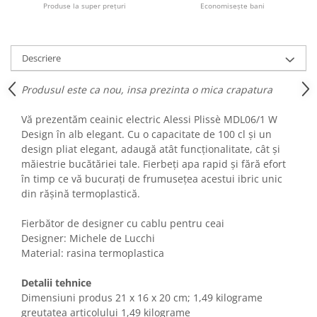
Produse la super prețuri
Economisește bani
Fiare de calcat si masini de cusut
Ingrijire Locuinta
Purificatoare de aer
Descriere
Fashion
Bijuterii
Produsul este ca nou, insa prezinta o mica crapatura
Ceasuri barbatesti
Vă prezentăm ceainic electric Alessi Plissè MDL06/1 W
Ceasuri dama
Design în alb elegant. Cu o capacitate de 100 cl și un
Cutii, curele si accesorii ceasuri
design pliat elegant, adaugă atât funcționalitate, cât și
Genti si accesorii barbati
măiestrie bucătăriei tale. Fierbeți apa rapid și fără efort
Genti si accesorii femei
în timp ce vă bucurați de frumusețea acestui ibric unic
din rășină termoplastică.
Imbracaminte barbati
Imbracaminte femei
Fierbător de designer cu cablu pentru ceai
Imbracaminte si Incaltaminte copii
Designer: Michele de Lucchi
Incaltaminte barbati
Material: rasina termoplastica
Incaltaminte femei
Detalii tehnice
Ochelari de soare
Dimensiuni produs ‎21 x 16 x 20 cm; 1,49 kilograme
Ochelari de vedere
greutatea articolului 1,49 kilograme