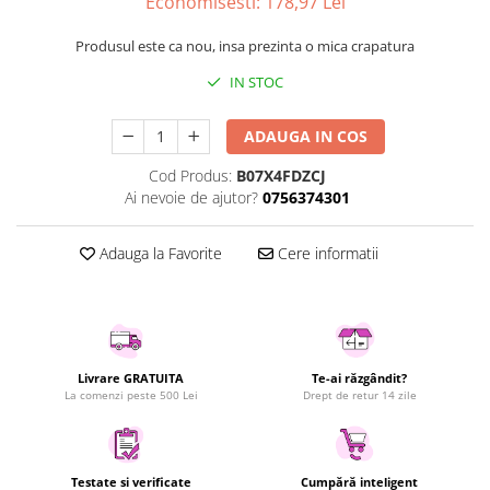
Economisesti:
178,97
Lei
Uscatoare rufe
Produsul este ca nou, insa prezinta o mica crapatura
Utilaje si materiale de constructii
Laptop, Tablete & Telefoane
IN STOC
Accesorii tablete
ADAUGA IN COS
Laptopuri si Accesorii
Telefoane Mobile & accesorii
Cod Produs:
B07X4FDZCJ
Ai nevoie de ajutor?
0756374301
Wearable & Gadgeturi
Electrocasnice & Climatizare
Adauga la Favorite
Cere informatii
Accesorii si piese masini spalat
rufe si uscatoare
Accesorii si piese masini spalat
vase
Aparate Frigorifice
Livrare GRATUITA
Te-ai răzgândit?
Aparate Racire Aer
La comenzi peste 500 Lei
Drept de retur 14 zile
Aragaze si cuptoare cu microunde
Climatizare & sisteme de incalzire
Electrocasnice pentru Bucatarie
Testate si verificate
Cumpără inteligent