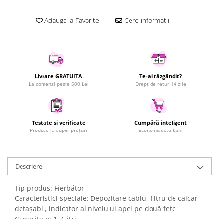
Uscatoare rufe
Adauga la Favorite
Cere informatii
Utilaje si materiale de constructii
Laptop, Tablete & Telefoane
Accesorii tablete
Laptopuri si Accesorii
Telefoane Mobile & accesorii
Livrare GRATUITA
Te-ai răzgândit?
La comenzi peste 500 Lei
Drept de retur 14 zile
Wearable & Gadgeturi
Electrocasnice & Climatizare
Accesorii si piese masini spalat
Testate si verificate
Cumpără inteligent
rufe si uscatoare
Produse la super prețuri
Economisește bani
Accesorii si piese masini spalat
vase
Aparate Frigorifice
Descriere
Aparate Racire Aer
Aragaze si cuptoare cu microunde
Tip produs: Fierbător
Caracteristici speciale: Depozitare cablu, filtru de calcar
Climatizare & sisteme de incalzire
detașabil, indicator al nivelului apei pe două fețe
Electrocasnice pentru Bucatarie
Capacitate: 1,7 litri