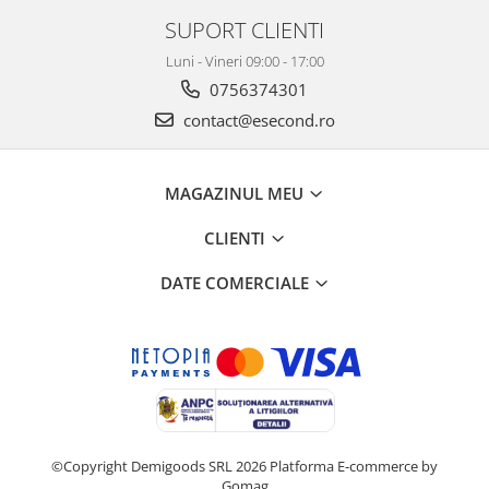
Retelistica & Supraveghere
SUPORT CLIENTI
Servere, Componente & UPS
Telecomenzi garaj
Luni - Vineri 09:00 - 17:00
Sport & Activitati in aer liber
0756374301
contact@esecond.ro
Accesorii antrenament
Accesorii Fitness
Accesorii sportive
MAGAZINUL MEU
Articole Voiaj
Camping
CLIENTI
Ciclism
DATE COMERCIALE
Sporturi acvatice
Sporturi de interior
TV, Audio & Foto
Aparate Foto & Accesorii
Audio HI-FI & Profesionale
Camere video si sport
©Copyright Demigoods SRL 2026
Platforma E-commerce by
Drone si Accesorii
Gomag