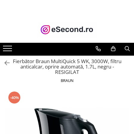
TOATE PRODUSELE
Auto Moto
Accesorii Auto
Anvelope & Jante
Covorase auto
Fierbător Braun MultiQuick 5 WK, 3000W, filtru
Echipamente pentru Atelier
anticalcar, oprire automată, 1.7L, negru -
RESIGILAT
Electronice Auto
Intretinere & Cosmetica auto
BRAUN
Moto
Reparatii si echipamente auto
-40%
Trotinete electrice
Casa, Gradina & Bricolaj
Accesorii usi
Bucatarie & Servire