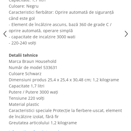
Fiare de calcat si masini de cusut
Culoare: Negru
Ingrijire Locuinta
Caracteristici fierbător: Oprire automată de siguranță
când este gol
Purificatoare de aer
- Element de încălzire ascuns, bază 360 de grade C /
Fashion
oprire automată, operare simplă
Bijuterii
- capacitate de incalzire 3000 wati
- 220-240 volți
Ceasuri barbatesti
Ceasuri dama
Detalii tehnice
Cutii, curele si accesorii ceasuri
Marca Braun Household
Genti si accesorii barbati
Număr de model 533631
Culoare Schwarz
Genti si accesorii femei
Dimensiuni produs ‎25,4 x 25,4 x 30,48 cm; 1,2 kilograme
Imbracaminte barbati
Capacitate 1,7 litri
Imbracaminte femei
Putere / Putere 3000 wați
Imbracaminte si Incaltaminte copii
Tensiune 220 volți
Incaltaminte barbati
Material plastic
Caracteristici speciale Protecție la fierbere-uscat, element
Incaltaminte femei
de încălzire izolat, fără fir
Ochelari de soare
Greutatea articolului 1,2 kilograme
Ochelari de vedere