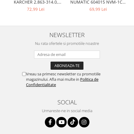
NUMATIC 604015 NVM-1CH,
KARCHER 2.863-314.0,
Igiena si ingrijire
9L
compatibil cu WD, KWD, SE
69,99 Lei
72,99 Lei
Jucarii si Jocuri
Maternitate
Petshop
NEWSLETTER
Accesorii animale de companie
Acvaristica
Nu rata ofertele si promotiile noastre
Castroane si adapatori animale
Igiena animale de companie
Mobila si transport animale de
companie
Vreau sa primesc newsletter cu promotiile
magazinului. Afla mai multe in
Politica de
Zgarzi, lese si hamuri
Confidentialitate
PC, Periferice & Software
Componente PC
SOCIAL
Desktop PC & Monitoare
Urmareste-ne in social media
Imprimante, Scanere &
Consumabile
Periferice PC