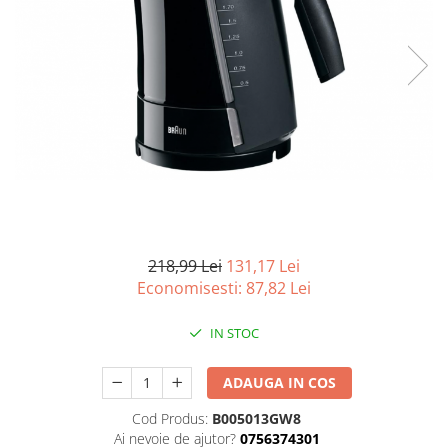
Curatenie si intretinere
Decoratiuni
Gradinarit
Hobby-uri creative
Iluminat & Electrice
Jaluzele
Kit-uri automatizari porti si usi
garaj
Mobila dormitor
Mobila gradina & terasa
Mobila Living & Dining
218,99 Lei
131,17 Lei
Economisesti:
87,82
Lei
Organizare si depozitare
Rafturi
IN STOC
Sanitare
Scule electrice si unelte
ADAUGA IN COS
Silicon, spume si solutii tehnice
Sisteme Incalzire
Cod Produs:
B005013GW8
Ai nevoie de ajutor?
0756374301
Textile si covoare