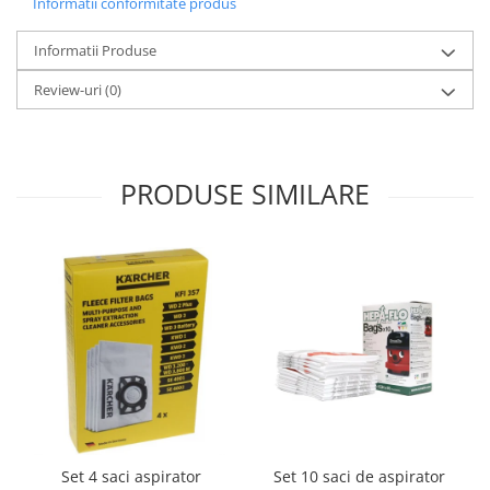
Informatii conformitate produs
Gaming, Carti & Birotica
Birotica & Papetarie
Informatii Produse
Console, Jocuri & Accesorii
Review-uri
(0)
Ingrijire personala & Cosmetice
Accesorii aparate de ras electrice
Accesorii aparate hair styling
PRODUSE SIMILARE
Aparate & Accesorii ingrijire
personala
Aparate cosmetice
Articole Sanatate si Wellness
Consumabile sanitare
Cosmetice si produse ingrijire
personala
Igiena dentara
Jucarii, Copii & Bebe
Camera copilului
Hrana bebelusi
Set 10 saci de aspirator
Set 4 saci aspirator