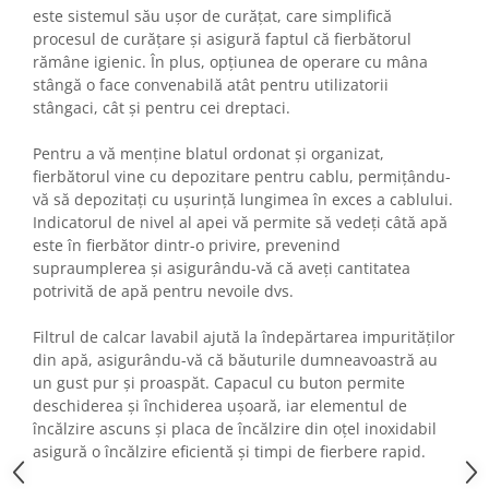
Fiare de calcat si masini de cusut
este sistemul său ușor de curățat, care simplifică
procesul de curățare și asigură faptul că fierbătorul
Ingrijire Locuinta
rămâne igienic. În plus, opțiunea de operare cu mâna
Purificatoare de aer
stângă o face convenabilă atât pentru utilizatorii
Fashion
stângaci, cât și pentru cei dreptaci.
Bijuterii
Pentru a vă menține blatul ordonat și organizat,
Ceasuri barbatesti
fierbătorul vine cu depozitare pentru cablu, permițându-
Ceasuri dama
vă să depozitați cu ușurință lungimea în exces a cablului.
Cutii, curele si accesorii ceasuri
Indicatorul de nivel al apei vă permite să vedeți câtă apă
este în fierbător dintr-o privire, prevenind
Genti si accesorii barbati
supraumplerea și asigurându-vă că aveți cantitatea
Genti si accesorii femei
potrivită de apă pentru nevoile dvs.
Imbracaminte barbati
Imbracaminte femei
Filtrul de calcar lavabil ajută la îndepărtarea impurităților
din apă, asigurându-vă că băuturile dumneavoastră au
Imbracaminte si Incaltaminte copii
un gust pur și proaspăt. Capacul cu buton permite
Incaltaminte barbati
deschiderea și închiderea ușoară, iar elementul de
Incaltaminte femei
încălzire ascuns și placa de încălzire din oțel inoxidabil
Ochelari de soare
asigură o încălzire eficientă și timpi de fierbere rapid.
Ochelari de vedere