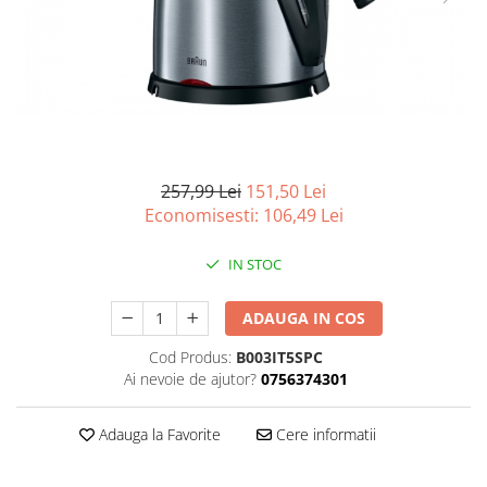
Curatenie si intretinere
Decoratiuni
Gradinarit
Hobby-uri creative
Iluminat & Electrice
Jaluzele
Kit-uri automatizari porti si usi
257,99 Lei
151,50 Lei
garaj
Economisesti:
106,49
Lei
Mobila dormitor
Mobila gradina & terasa
IN STOC
Mobila Living & Dining
Organizare si depozitare
ADAUGA IN COS
Rafturi
Cod Produs:
B003IT5SPC
Sanitare
Ai nevoie de ajutor?
0756374301
Scule electrice si unelte
Silicon, spume si solutii tehnice
Adauga la Favorite
Cere informatii
Sisteme Incalzire
Textile si covoare