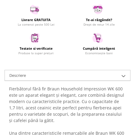
Uscatoare rufe
Utilaje si materiale de constructii
Livrare GRATUITA
Te-ai răzgândit?
Laptop, Tablete & Telefoane
La comenzi peste 500 Lei
Drept de retur 14 zile
Accesorii tablete
Laptopuri si Accesorii
Telefoane Mobile & accesorii
Testate si verificate
Cumpără inteligent
Produse la super prețuri
Economisește bani
Wearable & Gadgeturi
Electrocasnice & Climatizare
Accesorii si piese masini spalat
Descriere
rufe si uscatoare
Accesorii si piese masini spalat
Fierbătorul fără fir Braun Household Impression WK 600
vase
este un aparat elegant și elegant, care combină designul
Aparate Frigorifice
modern cu caracteristicile practice. Cu o capacitate de
1,7 litri, acest ceainic este perfect pentru fierberea apei
Aparate Racire Aer
pentru o varietate de scopuri, de la prepararea ceaiului
Aragaze si cuptoare cu microunde
și cafelei până la gătit.
Climatizare & sisteme de incalzire
Electrocasnice pentru Bucatarie
Una dintre caracteristicile remarcabile ale Braun WK 600