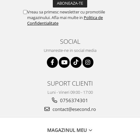
Home Cinema & Audio
Playere, Boxe & Casti
Vreau sa primesc newsletter cu promotiile
magazinului. Afla mai multe in
Politica de
Telescoape & Optica
Confidentialitate
Televizoare & accesorii
Bacanie
SOCIAL
Ambalaje cadouri
Urmareste-ne in social media
Cadouri
Curatenie si intretinere
SUPORT CLIENTI
Luni - Vineri 09:00 - 17:00
0756374301
contact@esecond.ro
MAGAZINUL MEU