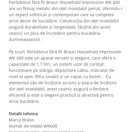
Fierbătorul fără fir Braun Household Impression WK 600
Gaming, Carti & Birotica
are un finisaj metalic din oțel inoxidabil periat, oferindu-i
Birotica & Papetarie
un aspect sofisticat și contemporan care va completa
Console, Jocuri & Accesorii
orice decor de bucătărie. Construcția din oțel inoxidabil
asigură durabilitate și longevitate, făcând din acest
Ingrijire personala & Cosmetice
ceainic un plus de încredere pentru bucătăria
Accesorii aparate de ras electrice
dumneavoastră.
Accesorii aparate hair styling
Pe scurt, fierbătorul fără fir Braun Household Impression
Aparate & Accesorii ingrijire
WK 600 este un aparat versatil și elegant, care oferă o
personala
capacitate de 1,7 litri, un sistem ușor de curățat,
Aparate cosmetice
funcționare pe stânga, depozitare cablu, indicator de
Articole Sanatate si Wellness
nivel al apei, filtru lavabil și un capac cu buton. . Cu
Consumabile sanitare
elementul său de încălzire ascuns și placa de încălzire
din oțel inoxidabil, acest ceainic asigură o fierbere
Cosmetice si produse ingrijire
eficientă și este o alegere practică și atractivă pentru
personala
orice bucătărie.
Igiena dentara
Jucarii, Copii & Bebe
Detalii tehnice
Camera copilului
Marca Braun
Număr de model WK600
Hrana bebelusi