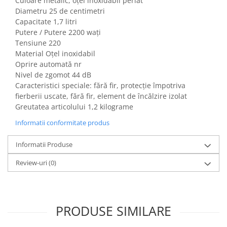
Culoare metalic, oțel inoxidabil periat
Igiena si ingrijire
Diametru 25 de centimetri
Jucarii si Jocuri
Capacitate 1,7 litri
Maternitate
Putere / Putere 2200 wați
Tensiune 220
Petshop
Material Oțel inoxidabil
Accesorii animale de companie
Oprire automată nr
Acvaristica
Nivel de zgomot 44 dB
Caracteristici speciale: fără fir, protecție împotriva
Castroane si adapatori animale
fierberii uscate, fără fir, element de încălzire izolat
Igiena animale de companie
Greutatea articolului 1,2 kilograme
Mobila si transport animale de
Informatii conformitate produs
companie
Zgarzi, lese si hamuri
Informatii Produse
PC, Periferice & Software
Review-uri
(0)
Componente PC
Desktop PC & Monitoare
Imprimante, Scanere &
Consumabile
PRODUSE SIMILARE
Periferice PC