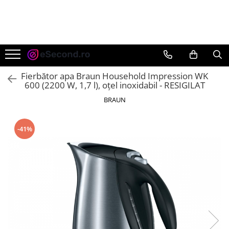
TOATE PRODUSELE
Auto Moto
Accesorii Auto
Fierbător apa Braun Household Impression WK
Anvelope & Jante
600 (2200 W, 1,7 l), oțel inoxidabil - RESIGILAT
Covorase auto
BRAUN
Echipamente pentru Atelier
Electronice Auto
-41%
Intretinere & Cosmetica auto
Moto
Reparatii si echipamente auto
Trotinete electrice
Casa, Gradina & Bricolaj
Accesorii usi
Bucatarie & Servire