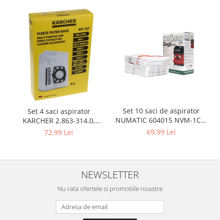
Retelistica & Supraveghere
Servere, Componente & UPS
Telecomenzi garaj
Sport & Activitati in aer liber
Accesorii antrenament
Accesorii Fitness
Accesorii sportive
Articole Voiaj
Camping
Set 10 saci de aspirator
Set 4 saci aspirator
Ciclism
NUMATIC 604015 NVM-1CH,
KARCHER 2.863-314.0,
9L
compatibil cu WD, KWD, SE
Sporturi acvatice
69,99 Lei
72,99 Lei
Sporturi de interior
TV, Audio & Foto
Aparate Foto & Accesorii
NEWSLETTER
Audio HI-FI & Profesionale
Nu rata ofertele si promotiile noastre
Camere video si sport
Drone si Accesorii