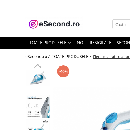
TOATE PRODUSELE
Auto Moto
Accesorii Auto
TOATE PRODUSELE
NOI
RESIGILATE
SECO
Anvelope & Jante
Covorase auto
eSecond.ro /
TOATE PRODUSELE /
Fier de calcat cu abu
Echipamente pentru Atelier
Electronice Auto
-40%
Intretinere & Cosmetica auto
Moto
Reparatii si echipamente auto
Trotinete electrice
Casa, Gradina & Bricolaj
Accesorii usi
Bucatarie & Servire