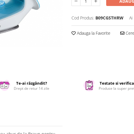
ADAUG
Cod Produs:
B09CGSTHRW
Ai
Adauga la Favorite
Cere 
Te-ai răzgândit?
Testate si verific
Drept de retur 14 zile
Produse la super pre
t cu abur de la Braun pentru