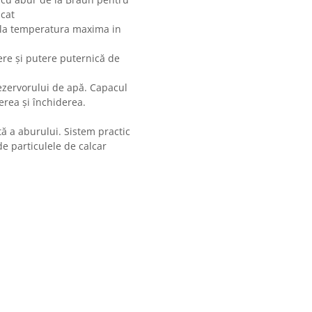
lcat
at la temperatura maxima in
ere și putere puternică de
ezervorului de apă. Capacul
erea și închiderea.
ă a aburului. Sistem practic
de particulele de calcar