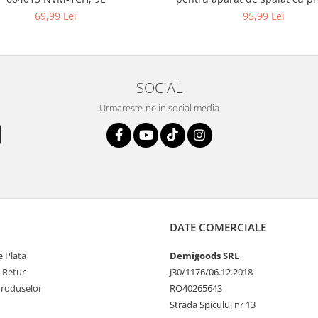
KARCHER 4.064-047.0, K2, K
69,99 Lei
95,99 Lei
SOCIAL
Urmareste-ne in social media
DATE COMERCIALE
 Plata
Demigoods SRL
e Retur
J30/1176/06.12.2018
Produselor
RO40265643
Strada Spicului nr 13