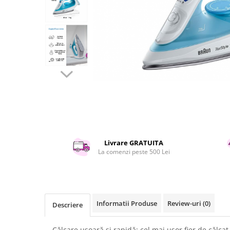
Curatenie si intretinere
Decoratiuni
Gradinarit
Hobby-uri creative
Iluminat & Electrice
Jaluzele
Kit-uri automatizari porti si usi
garaj
Mobila dormitor
Mobila gradina & terasa
Mobila Living & Dining
Livrare GRATUITA
Organizare si depozitare
La comenzi peste 500 Lei
Rafturi
Sanitare
Scule electrice si unelte
Silicon, spume si solutii tehnice
Informatii Produse
Review-uri
(0)
Descriere
Sisteme Incalzire
Textile si covoare
Călcare ușoară și rapidă: cel mai ușor fier de călca