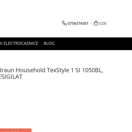
0756374301
0,00
RII ELECTROCASNICE
BLOG
 Braun Household TexStyle 1 SI 1050BL,
RESIGILAT