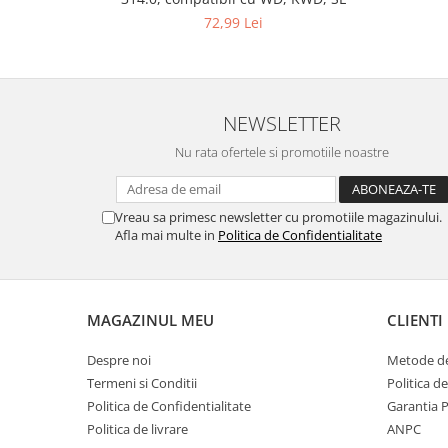
Gaming, Carti & Birotica
72,99 Lei
Birotica & Papetarie
Console, Jocuri & Accesorii
Ingrijire personala & Cosmetice
NEWSLETTER
Accesorii aparate de ras electrice
Nu rata ofertele si promotiile noastre
Accesorii aparate hair styling
Aparate & Accesorii ingrijire
personala
Vreau sa primesc newsletter cu promotiile magazinului.
Aparate cosmetice
Afla mai multe in
Politica de Confidentialitate
Articole Sanatate si Wellness
Consumabile sanitare
Cosmetice si produse ingrijire
MAGAZINUL MEU
CLIENTI
personala
Igiena dentara
Despre noi
Metode de
Jucarii, Copii & Bebe
Termeni si Conditii
Politica d
Camera copilului
Politica de Confidentialitate
Garantia 
Politica de livrare
ANPC
Hrana bebelusi