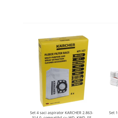
Fiare de calcat si masini de cusut
Ingrijire Locuinta
Purificatoare de aer
Fashion
Bijuterii
Ceasuri barbatesti
Ceasuri dama
Cutii, curele si accesorii ceasuri
Genti si accesorii barbati
Genti si accesorii femei
Imbracaminte barbati
Imbracaminte femei
Imbracaminte si Incaltaminte copii
Incaltaminte barbati
Incaltaminte femei
Ochelari de soare
Set 
Set 4 saci aspirator KARCHER 2.863-
Ochelari de vedere
314.0, compatibil cu WD, KWD, SE