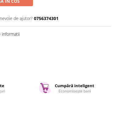
A IN COS
 nevoie de ajutor?
0756374301
informatii
ate
Cumpără inteligent
țuri
Economisește bani