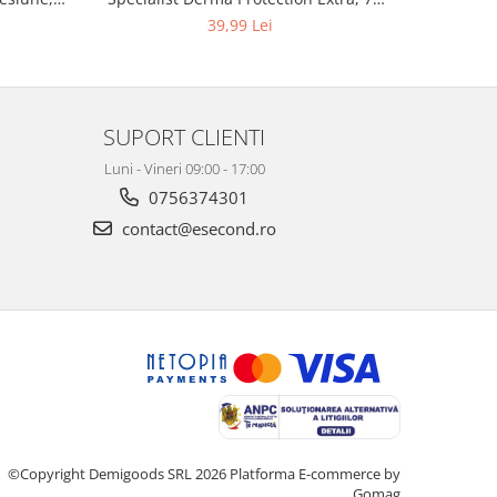
3, K4
picaturi, marimea M, 14 bucati
48
39,99 Lei
SUPORT CLIENTI
Luni - Vineri 09:00 - 17:00
0756374301
contact@esecond.ro
©Copyright Demigoods SRL 2026
Platforma E-commerce by
Gomag