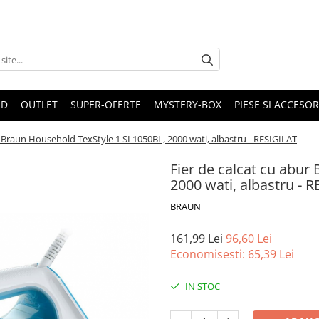
ND
OUTLET
SUPER-OFERTE
MYSTERY-BOX
PIESE SI ACCESO
r Braun Household TexStyle 1 SI 1050BL, 2000 wati, albastru - RESIGILAT
Fier de calcat cu abur
2000 wati, albastru - 
BRAUN
161,99 Lei
96,60 Lei
Economisesti:
65,39
Lei
IN STOC