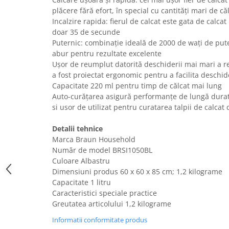
plăcere fără efort, în special cu cantități mari de că
Uscatoare rufe
Incalzire rapida: fierul de calcat este gata de calc
Utilaje si materiale de constructii
doar 35 de secunde
Laptop, Tablete & Telefoane
Puternic: combinație ideală de 2000 de wați de put
Accesorii tablete
abur pentru rezultate excelente
Ușor de reumplut datorită deschiderii mai mari a r
Laptopuri si Accesorii
a fost proiectat ergonomic pentru a facilita deschid
Telefoane Mobile & accesorii
Capacitate 220 ml pentru timp de călcat mai lung
Wearable & Gadgeturi
Auto-curățarea asigură performanțe de lungă durat
Electrocasnice & Climatizare
si usor de utilizat pentru curatarea talpii de calcat 
Accesorii si piese masini spalat
Detalii tehnice
rufe si uscatoare
Marca Braun Household
Accesorii si piese masini spalat
Număr de model BRSI1050BL
vase
Culoare Albastru
Aparate Frigorifice
Dimensiuni produs ‎60 x 60 x 85 cm; 1,2 kilograme
Capacitate 1 litru
Aparate Racire Aer
Caracteristici speciale practice
Aragaze si cuptoare cu microunde
Greutatea articolului 1,2 kilograme
Climatizare & sisteme de incalzire
Informatii conformitate produs
Electrocasnice pentru Bucatarie