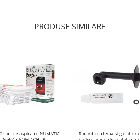
PRODUSE SIMILARE
10 saci de aspirator NUMATIC
Racord cu clema si garnitura
604015 NVM-1CH, 9L
pentru aparat de spalat cu pr