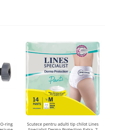
 O-ring
Scutece pentru adulti tip chilot Lines
Set antic
esiune,
Specialist Derma Protection Extra, 7
spa