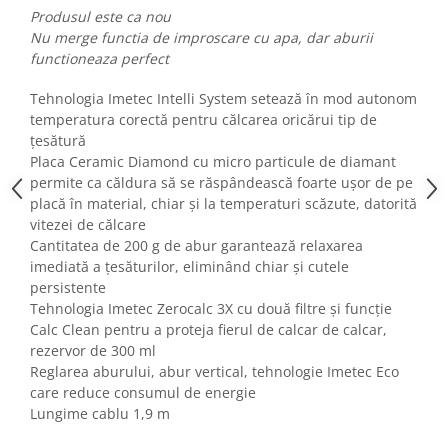
Fiare de calcat si masini de cusut
Produsul este ca nou
Nu merge functia de improscare cu apa, dar aburii
Ingrijire Locuinta
functioneaza perfect
Purificatoare de aer
Fashion
Tehnologia Imetec Intelli System setează în mod autonom
temperatura corectă pentru călcarea oricărui tip de
Bijuterii
țesătură
Ceasuri barbatesti
Placa Ceramic Diamond cu micro particule de diamant
Ceasuri dama
permite ca căldura să se răspândească foarte ușor de pe
Cutii, curele si accesorii ceasuri
placă în material, chiar și la temperaturi scăzute, datorită
vitezei de călcare
Genti si accesorii barbati
Cantitatea de 200 g de abur garantează relaxarea
Genti si accesorii femei
imediată a țesăturilor, eliminând chiar și cutele
Imbracaminte barbati
persistente
Imbracaminte femei
Tehnologia Imetec Zerocalc 3X cu două filtre și funcție
Calc Clean pentru a proteja fierul de calcar de calcar,
Imbracaminte si Incaltaminte copii
rezervor de 300 ml
Incaltaminte barbati
Reglarea aburului, abur vertical, tehnologie Imetec Eco
Incaltaminte femei
care reduce consumul de energie
Ochelari de soare
Lungime cablu 1,9 m
Ochelari de vedere