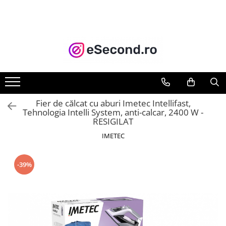
TOATE PRODUSELE
Auto Moto
Accesorii Auto
Anvelope & Jante
Covorase auto
Fier de călcat cu aburi Imetec Intellifast,
Echipamente pentru Atelier
Tehnologia Intelli System, anti-calcar, 2400 W -
RESIGILAT
Electronice Auto
Intretinere & Cosmetica auto
IMETEC
Moto
Reparatii si echipamente auto
-39%
Trotinete electrice
Casa, Gradina & Bricolaj
Accesorii usi
Bucatarie & Servire