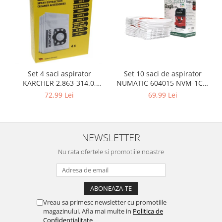
Igiena si ingrijire
Jucarii si Jocuri
Maternitate
Petshop
Accesorii animale de companie
Acvaristica
Set 10 saci de aspirator
Set 4 saci aspirator
NUMATIC 604015 NVM-1CH,
KARCHER 2.863-314.0,
Castroane si adapatori animale
9L
compatibil cu WD, KWD, SE
69,99 Lei
72,99 Lei
Igiena animale de companie
Mobila si transport animale de
companie
Zgarzi, lese si hamuri
NEWSLETTER
PC, Periferice & Software
Nu rata ofertele si promotiile noastre
Componente PC
Desktop PC & Monitoare
Imprimante, Scanere &
Consumabile
Vreau sa primesc newsletter cu promotiile
Periferice PC
magazinului. Afla mai multe in
Politica de
Confidentialitate