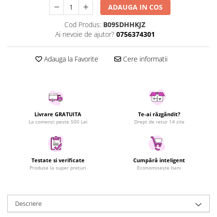
ADAUGA IN COS
Uscatoare rufe
Utilaje si materiale de constructii
Cod Produs:
B09SDHHKJZ
Ai nevoie de ajutor?
0756374301
Laptop, Tablete & Telefoane
Accesorii tablete
Adauga la Favorite
Cere informatii
Laptopuri si Accesorii
Telefoane Mobile & accesorii
Wearable & Gadgeturi
Electrocasnice & Climatizare
Livrare GRATUITA
Te-ai răzgândit?
Accesorii si piese masini spalat
La comenzi peste 500 Lei
Drept de retur 14 zile
rufe si uscatoare
Accesorii si piese masini spalat
vase
Aparate Frigorifice
Testate si verificate
Cumpără inteligent
Produse la super prețuri
Economisește bani
Aparate Racire Aer
Aragaze si cuptoare cu microunde
Climatizare & sisteme de incalzire
Descriere
Electrocasnice pentru Bucatarie