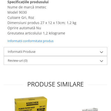
Specificațiile produsului
Gaming, Carti & Birotica
Nume de marcă Imetec
Birotica & Papetarie
Model 9030
Console, Jocuri & Accesorii
Culoare Gri, Roz
Dimensiuni produs ‎27 x 12 x 13cm; 1,2 kg
Ingrijire personala & Cosmetice
Oprire automată Nu
Accesorii aparate de ras electrice
Greutatea articolului 1,2 kilograme
Accesorii aparate hair styling
Informatii conformitate produs
Aparate & Accesorii ingrijire
personala
Informatii Produse
Aparate cosmetice
Review-uri
(0)
Articole Sanatate si Wellness
Consumabile sanitare
Cosmetice si produse ingrijire
personala
PRODUSE SIMILARE
Igiena dentara
Jucarii, Copii & Bebe
Camera copilului
Hrana bebelusi