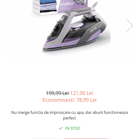
Curatenie si intretinere
Decoratiuni
Gradinarit
Hobby-uri creative
Iluminat & Electrice
Jaluzele
Kit-uri automatizari porti si usi
garaj
Mobila dormitor
Mobila gradina & terasa
Mobila Living & Dining
Organizare si depozitare
199,99 Lei
121,00 Lei
Rafturi
Economisesti:
78,99
Lei
Sanitare
Nu merge functia de improscare cu apa, dar aburii functioneaza
Scule electrice si unelte
perfect
Silicon, spume si solutii tehnice
IN STOC
Sisteme Incalzire
Textile si covoare