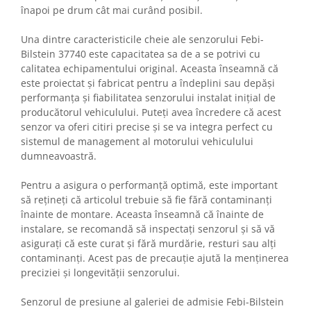
înapoi pe drum cât mai curând posibil.
Una dintre caracteristicile cheie ale senzorului Febi-
Bilstein 37740 este capacitatea sa de a se potrivi cu
calitatea echipamentului original. Aceasta înseamnă că
este proiectat și fabricat pentru a îndeplini sau depăși
performanța și fiabilitatea senzorului instalat inițial de
producătorul vehiculului. Puteți avea încredere că acest
senzor va oferi citiri precise și se va integra perfect cu
sistemul de management al motorului vehiculului
dumneavoastră.
Pentru a asigura o performanță optimă, este important
să rețineți că articolul trebuie să fie fără contaminanți
înainte de montare. Aceasta înseamnă că înainte de
instalare, se recomandă să inspectați senzorul și să vă
asigurați că este curat și fără murdărie, resturi sau alți
contaminanți. Acest pas de precauție ajută la menținerea
preciziei și longevității senzorului.
Senzorul de presiune al galeriei de admisie Febi-Bilstein