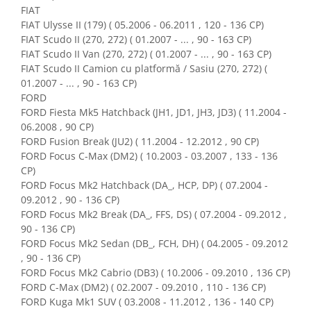
Gaming, Carti & Birotica
FIAT
FIAT Ulysse II (179) ( 05.2006 - 06.2011 , 120 - 136 CP)
Birotica & Papetarie
FIAT Scudo II (270, 272) ( 01.2007 - ... , 90 - 163 CP)
Console, Jocuri & Accesorii
FIAT Scudo II Van (270, 272) ( 01.2007 - ... , 90 - 163 CP)
Ingrijire personala & Cosmetice
FIAT Scudo II Camion cu platformă / Sasiu (270, 272) (
01.2007 - ... , 90 - 163 CP)
Accesorii aparate de ras electrice
FORD
Accesorii aparate hair styling
FORD Fiesta Mk5 Hatchback (JH1, JD1, JH3, JD3) ( 11.2004 -
Aparate & Accesorii ingrijire
06.2008 , 90 CP)
personala
FORD Fusion Break (JU2) ( 11.2004 - 12.2012 , 90 CP)
FORD Focus C-Max (DM2) ( 10.2003 - 03.2007 , 133 - 136
Aparate cosmetice
CP)
Articole Sanatate si Wellness
FORD Focus Mk2 Hatchback (DA_, HCP, DP) ( 07.2004 -
Consumabile sanitare
09.2012 , 90 - 136 CP)
Cosmetice si produse ingrijire
FORD Focus Mk2 Break (DA_, FFS, DS) ( 07.2004 - 09.2012 ,
personala
90 - 136 CP)
Igiena dentara
FORD Focus Mk2 Sedan (DB_, FCH, DH) ( 04.2005 - 09.2012
, 90 - 136 CP)
Jucarii, Copii & Bebe
FORD Focus Mk2 Cabrio (DB3) ( 10.2006 - 09.2010 , 136 CP)
Camera copilului
FORD C-Max (DM2) ( 02.2007 - 09.2010 , 110 - 136 CP)
Hrana bebelusi
FORD Kuga Mk1 SUV ( 03.2008 - 11.2012 , 136 - 140 CP)