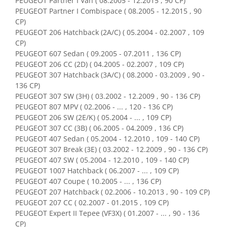
PEUGEOT Partner I Van ( 08.2005 - 12.2015 , 90 CP)
Retelistica & Supraveghere
PEUGEOT Partner I Combispace ( 08.2005 - 12.2015 , 90
Servere, Componente & UPS
CP)
Telecomenzi garaj
PEUGEOT 206 Hatchback (2A/C) ( 05.2004 - 02.2007 , 109
Sport & Activitati in aer liber
CP)
PEUGEOT 607 Sedan ( 09.2005 - 07.2011 , 136 CP)
Accesorii antrenament
PEUGEOT 206 CC (2D) ( 04.2005 - 02.2007 , 109 CP)
Accesorii Fitness
PEUGEOT 307 Hatchback (3A/C) ( 08.2000 - 03.2009 , 90 -
Accesorii sportive
136 CP)
Articole Voiaj
PEUGEOT 307 SW (3H) ( 03.2002 - 12.2009 , 90 - 136 CP)
PEUGEOT 807 MPV ( 02.2006 - ... , 120 - 136 CP)
Camping
PEUGEOT 206 SW (2E/K) ( 05.2004 - ... , 109 CP)
Ciclism
PEUGEOT 307 CC (3B) ( 06.2005 - 04.2009 , 136 CP)
Sporturi acvatice
PEUGEOT 407 Sedan ( 05.2004 - 12.2010 , 109 - 140 CP)
Sporturi de interior
PEUGEOT 307 Break (3E) ( 03.2002 - 12.2009 , 90 - 136 CP)
PEUGEOT 407 SW ( 05.2004 - 12.2010 , 109 - 140 CP)
TV, Audio & Foto
PEUGEOT 1007 Hatchback ( 06.2007 - ... , 109 CP)
Aparate Foto & Accesorii
PEUGEOT 407 Coupe ( 10.2005 - ... , 136 CP)
Audio HI-FI & Profesionale
PEUGEOT 207 Hatchback ( 02.2006 - 10.2013 , 90 - 109 CP)
PEUGEOT 207 CC ( 02.2007 - 01.2015 , 109 CP)
Camere video si sport
PEUGEOT Expert II Tepee (VF3X) ( 01.2007 - ... , 90 - 136
Drone si Accesorii
CP)