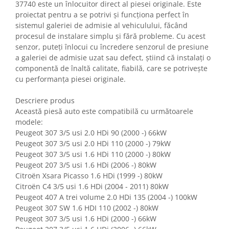
37740 este un înlocuitor direct al piesei originale. Este
proiectat pentru a se potrivi și funcționa perfect în
sistemul galeriei de admisie al vehiculului, făcând
procesul de instalare simplu și fără probleme. Cu acest
senzor, puteți înlocui cu încredere senzorul de presiune
a galeriei de admisie uzat sau defect, știind că instalați o
componentă de înaltă calitate, fiabilă, care se potrivește
cu performanța piesei originale.
Descriere produs
Această piesă auto este compatibilă cu următoarele
modele:
Peugeot 307 3/5 usi 2.0 HDi 90 (2000 -) 66kW
Peugeot 307 3/5 usi 2.0 HDi 110 (2000 -) 79kW
Peugeot 307 3/5 usi 1.6 HDi 110 (2000 -) 80kW
Peugeot 207 3/5 usi 1.6 HDi (2006 -) 80kW
Citroën Xsara Picasso 1.6 HDi (1999 -) 80kW
Citroën C4 3/5 usi 1.6 HDi (2004 - 2011) 80kW
Peugeot 407 A trei volume 2.0 HDi 135 (2004 -) 100kW
Peugeot 307 SW 1.6 HDI 110 (2002 -) 80kW
Peugeot 307 3/5 usi 1.6 HDi (2000 -) 66kW