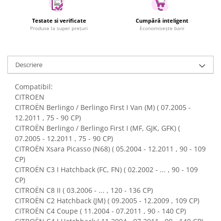
Uscatoare rufe
Testate si verificate
Cumpără inteligent
Utilaje si materiale de constructii
Produse la super prețuri
Economisește bani
Laptop, Tablete & Telefoane
Accesorii tablete
Laptopuri si Accesorii
Descriere
Telefoane Mobile & accesorii
Compatibil:
Wearable & Gadgeturi
CITROEN
Electrocasnice & Climatizare
CITROËN Berlingo / Berlingo First I Van (M) ( 07.2005 -
12.2011 , 75 - 90 CP)
Accesorii si piese masini spalat
CITROËN Berlingo / Berlingo First I (MF, GJK, GFK) (
rufe si uscatoare
07.2005 - 12.2011 , 75 - 90 CP)
Accesorii si piese masini spalat
CITROËN Xsara Picasso (N68) ( 05.2004 - 12.2011 , 90 - 109
vase
CP)
Aparate Frigorifice
CITROËN C3 I Hatchback (FC, FN) ( 02.2002 - ... , 90 - 109
Aparate Racire Aer
CP)
Aragaze si cuptoare cu microunde
CITROËN C8 II ( 03.2006 - ... , 120 - 136 CP)
CITROËN C2 Hatchback (JM) ( 09.2005 - 12.2009 , 109 CP)
Climatizare & sisteme de incalzire
CITROËN C4 Coupe ( 11.2004 - 07.2011 , 90 - 140 CP)
Electrocasnice pentru Bucatarie