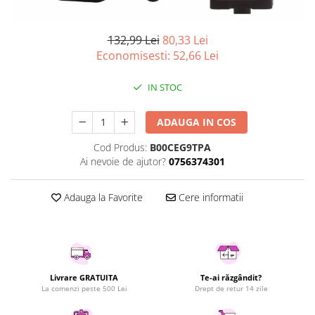
Curatenie si intretinere
Decoratiuni
132,99 Lei
80,33 Lei
Gradinarit
Economisesti:
52,66
Lei
Hobby-uri creative
Iluminat & Electrice
IN STOC
Jaluzele
Kit-uri automatizari porti si usi
ADAUGA IN COS
garaj
Cod Produs:
B00CEG9TPA
Mobila dormitor
Ai nevoie de ajutor?
0756374301
Mobila gradina & terasa
Mobila Living & Dining
Adauga la Favorite
Cere informatii
Organizare si depozitare
Rafturi
Sanitare
Scule electrice si unelte
Silicon, spume si solutii tehnice
Livrare GRATUITA
Te-ai răzgândit?
La comenzi peste 500 Lei
Drept de retur 14 zile
Sisteme Incalzire
Textile si covoare