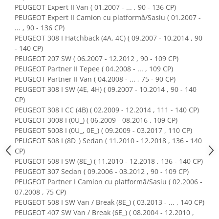
Home Cinema & Audio
PEUGEOT Expert II Van ( 01.2007 - ... , 90 - 136 CP)
Playere, Boxe & Casti
PEUGEOT Expert II Camion cu platformă/Sasiu ( 01.2007 -
... , 90 - 136 CP)
Telescoape & Optica
PEUGEOT 308 I Hatchback (4A, 4C) ( 09.2007 - 10.2014 , 90
Televizoare & accesorii
- 140 CP)
Bacanie
PEUGEOT 207 SW ( 06.2007 - 12.2012 , 90 - 109 CP)
PEUGEOT Partner II Tepee ( 04.2008 - ... , 109 CP)
Ambalaje cadouri
PEUGEOT Partner II Van ( 04.2008 - ... , 75 - 90 CP)
Cadouri
PEUGEOT 308 I SW (4E, 4H) ( 09.2007 - 10.2014 , 90 - 140
Curatenie si intretinere
CP)
PEUGEOT 308 I CC (4B) ( 02.2009 - 12.2014 , 111 - 140 CP)
PEUGEOT 3008 I (0U_) ( 06.2009 - 08.2016 , 109 CP)
PEUGEOT 5008 I (0U_, 0E_) ( 09.2009 - 03.2017 , 110 CP)
PEUGEOT 508 I (8D_) Sedan ( 11.2010 - 12.2018 , 136 - 140
CP)
PEUGEOT 508 I SW (8E_) ( 11.2010 - 12.2018 , 136 - 140 CP)
PEUGEOT 307 Sedan ( 09.2006 - 03.2012 , 90 - 109 CP)
PEUGEOT Partner I Camion cu platformă/Sasiu ( 02.2006 -
07.2008 , 75 CP)
PEUGEOT 508 I SW Van / Break (8E_) ( 03.2013 - ... , 140 CP)
PEUGEOT 407 SW Van / Break (6E_) ( 08.2004 - 12.2010 ,