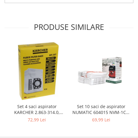
PRODUSE SIMILARE
Set 10 saci de aspirator
Set 4 saci aspirator
NUMATIC 604015 NVM-1CH,
KARCHER 2.863-314.0,
9L
compatibil cu WD, KWD, SE
69,99 Lei
72,99 Lei