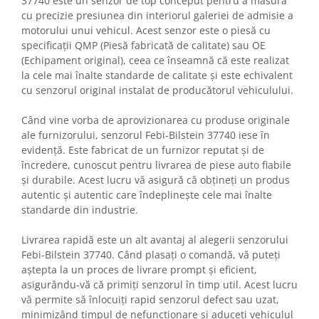
37740 este un senzor de top conceput pentru a măsura
cu precizie presiunea din interiorul galeriei de admisie a
motorului unui vehicul. Acest senzor este o piesă cu
specificații QMP (Piesă fabricată de calitate) sau OE
(Echipament original), ceea ce înseamnă că este realizat
la cele mai înalte standarde de calitate și este echivalent
cu senzorul original instalat de producătorul vehiculului.
Când vine vorba de aprovizionarea cu produse originale
ale furnizorului, senzorul Febi-Bilstein 37740 iese în
evidență. Este fabricat de un furnizor reputat și de
încredere, cunoscut pentru livrarea de piese auto fiabile
și durabile. Acest lucru vă asigură că obțineți un produs
autentic și autentic care îndeplinește cele mai înalte
standarde din industrie.
Livrarea rapidă este un alt avantaj al alegerii senzorului
Febi-Bilstein 37740. Când plasați o comandă, vă puteți
aștepta la un proces de livrare prompt și eficient,
asigurându-vă că primiți senzorul în timp util. Acest lucru
vă permite să înlocuiți rapid senzorul defect sau uzat,
minimizând timpul de nefuncționare și aduceți vehiculul