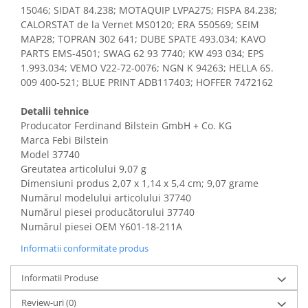
15046; SIDAT 84.238; MOTAQUIP LVPA275; FISPA 84.238;
CALORSTAT de la Vernet MS0120; ERA 550569; SEIM
MAP28; TOPRAN 302 641; DUBE SPATE 493.034; KAVO
PARTS EMS-4501; SWAG 62 93 7740; KW 493 034; EPS
1.993.034; VEMO V22-72-0076; NGN K 94263; HELLA 6S.
009 400-521; BLUE PRINT ADB117403; HOFFER 7472162
Detalii tehnice
Producator Ferdinand Bilstein GmbH + Co. KG
Marca Febi Bilstein
Model 37740
Greutatea articolului 9,07 g
Dimensiuni produs ‎2,07 x 1,14 x 5,4 cm; 9,07 grame
Numărul modelului articolului 37740
Numărul piesei producătorului 37740
Numărul piesei OEM Y601-18-211A
Informatii conformitate produs
Informatii Produse
Review-uri
(0)