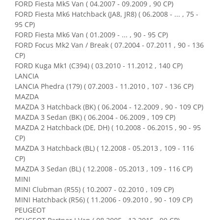
FORD Fiesta Mk5 Van ( 04.2007 - 09.2009 , 90 CP)
Igiena si ingrijire
FORD Fiesta Mk6 Hatchback (JA8, JR8) ( 06.2008 - ... , 75 -
Jucarii si Jocuri
95 CP)
Maternitate
FORD Fiesta Mk6 Van ( 01.2009 - ... , 90 - 95 CP)
Petshop
FORD Focus Mk2 Van / Break ( 07.2004 - 07.2011 , 90 - 136
CP)
Accesorii animale de companie
FORD Kuga Mk1 (C394) ( 03.2010 - 11.2012 , 140 CP)
Acvaristica
LANCIA
Castroane si adapatori animale
LANCIA Phedra (179) ( 07.2003 - 11.2010 , 107 - 136 CP)
MAZDA
Igiena animale de companie
MAZDA 3 Hatchback (BK) ( 06.2004 - 12.2009 , 90 - 109 CP)
Mobila si transport animale de
MAZDA 3 Sedan (BK) ( 06.2004 - 06.2009 , 109 CP)
companie
MAZDA 2 Hatchback (DE, DH) ( 10.2008 - 06.2015 , 90 - 95
Zgarzi, lese si hamuri
CP)
PC, Periferice & Software
MAZDA 3 Hatchback (BL) ( 12.2008 - 05.2013 , 109 - 116
CP)
Componente PC
MAZDA 3 Sedan (BL) ( 12.2008 - 05.2013 , 109 - 116 CP)
Desktop PC & Monitoare
MINI
Imprimante, Scanere &
MINI Clubman (R55) ( 10.2007 - 02.2010 , 109 CP)
Consumabile
MINI Hatchback (R56) ( 11.2006 - 09.2010 , 90 - 109 CP)
Periferice PC
PEUGEOT