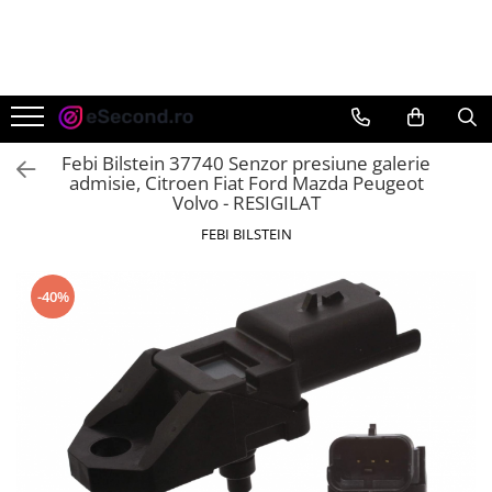
TOATE PRODUSELE
Auto Moto
Accesorii Auto
Febi Bilstein 37740 Senzor presiune galerie
Anvelope & Jante
admisie, Citroen Fiat Ford Mazda Peugeot
Volvo - RESIGILAT
Covorase auto
FEBI BILSTEIN
Echipamente pentru Atelier
Electronice Auto
Intretinere & Cosmetica auto
-40%
Moto
Reparatii si echipamente auto
Trotinete electrice
Casa, Gradina & Bricolaj
Accesorii usi
Bucatarie & Servire