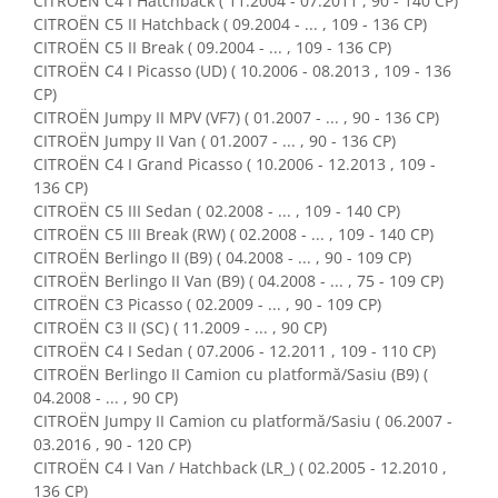
CITROËN C4 I Hatchback ( 11.2004 - 07.2011 , 90 - 140 CP)
Fiare de calcat si masini de cusut
CITROËN C5 II Hatchback ( 09.2004 - ... , 109 - 136 CP)
Ingrijire Locuinta
CITROËN C5 II Break ( 09.2004 - ... , 109 - 136 CP)
CITROËN C4 I Picasso (UD) ( 10.2006 - 08.2013 , 109 - 136
Purificatoare de aer
CP)
Fashion
CITROËN Jumpy II MPV (VF7) ( 01.2007 - ... , 90 - 136 CP)
Bijuterii
CITROËN Jumpy II Van ( 01.2007 - ... , 90 - 136 CP)
CITROËN C4 I Grand Picasso ( 10.2006 - 12.2013 , 109 -
Ceasuri barbatesti
136 CP)
Ceasuri dama
CITROËN C5 III Sedan ( 02.2008 - ... , 109 - 140 CP)
Cutii, curele si accesorii ceasuri
CITROËN C5 III Break (RW) ( 02.2008 - ... , 109 - 140 CP)
Genti si accesorii barbati
CITROËN Berlingo II (B9) ( 04.2008 - ... , 90 - 109 CP)
CITROËN Berlingo II Van (B9) ( 04.2008 - ... , 75 - 109 CP)
Genti si accesorii femei
CITROËN C3 Picasso ( 02.2009 - ... , 90 - 109 CP)
Imbracaminte barbati
CITROËN C3 II (SC) ( 11.2009 - ... , 90 CP)
Imbracaminte femei
CITROËN C4 I Sedan ( 07.2006 - 12.2011 , 109 - 110 CP)
Imbracaminte si Incaltaminte copii
CITROËN Berlingo II Camion cu platformă/Sasiu (B9) (
Incaltaminte barbati
04.2008 - ... , 90 CP)
CITROËN Jumpy II Camion cu platformă/Sasiu ( 06.2007 -
Incaltaminte femei
03.2016 , 90 - 120 CP)
Ochelari de soare
CITROËN C4 I Van / Hatchback (LR_) ( 02.2005 - 12.2010 ,
Ochelari de vedere
136 CP)