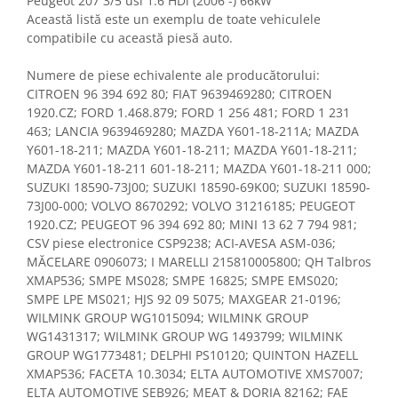
Peugeot 207 3/5 usi 1.6 HDi (2006 -) 66kW
Această listă este un exemplu de toate vehiculele
compatibile cu această piesă auto.
Numere de piese echivalente ale producătorului:
CITROEN 96 394 692 80; FIAT 9639469280; CITROEN
1920.CZ; FORD 1.468.879; FORD 1 256 481; FORD 1 231
463; LANCIA 9639469280; MAZDA Y601-18-211A; MAZDA
Y601-18-211; MAZDA Y601-18-211; MAZDA Y601-18-211;
MAZDA Y601-18-211 601-18-211; MAZDA Y601-18-211 000;
SUZUKI 18590-73J00; SUZUKI 18590-69K00; SUZUKI 18590-
73J00-000; VOLVO 8670292; VOLVO 31216185; PEUGEOT
1920.CZ; PEUGEOT 96 394 692 80; MINI 13 62 7 794 981;
CSV piese electronice CSP9238; ACI-AVESA ASM-036;
MĂCELARE 0906073; I MARELLI 215810005800; QH Talbros
XMAP536; SMPE MS028; SMPE 16825; SMPE EMS020;
SMPE LPE MS021; HJS 92 09 5075; MAXGEAR 21-0196;
WILMINK GROUP WG1015094; WILMINK GROUP
WG1431317; WILMINK GROUP WG 1493799; WILMINK
GROUP WG1773481; DELPHI PS10120; QUINTON HAZELL
XMAP536; FACETA 10.3034; ELTA AUTOMOTIVE XMS7007;
ELTA AUTOMOTIVE SEB926; MEAT & DORIA 82162; FAE