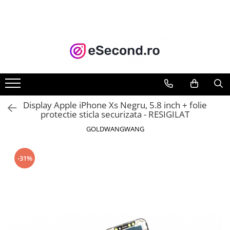
TOATE PRODUSELE
Auto Moto
Accesorii Auto
Anvelope & Jante
Covorase auto
Display Apple iPhone Xs Negru, 5.8 inch + folie
Echipamente pentru Atelier
protectie sticla securizata - RESIGILAT
Electronice Auto
GOLDWANGWANG
Intretinere & Cosmetica auto
Moto
-31%
Reparatii si echipamente auto
Trotinete electrice
Casa, Gradina & Bricolaj
Accesorii usi
Bucatarie & Servire