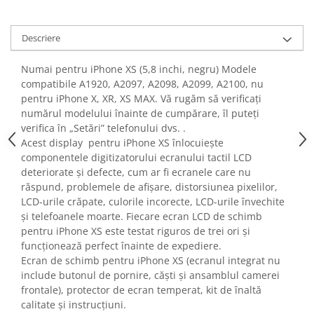
Fiare de calcat si masini de cusut
Ingrijire Locuinta
Descriere
Purificatoare de aer
Fashion
Numai pentru iPhone XS (5,8 inchi, negru) Modele
compatibile A1920, A2097, A2098, A2099, A2100, nu
Bijuterii
pentru iPhone X, XR, XS MAX. Vă rugăm să verificați
Ceasuri barbatesti
numărul modelului înainte de cumpărare, îl puteți
Ceasuri dama
verifica în „Setări” telefonului dvs. .
Cutii, curele si accesorii ceasuri
Acest display pentru iPhone XS înlocuiește
componentele digitizatorului ecranului tactil LCD
Genti si accesorii barbati
deteriorate și defecte, cum ar fi ecranele care nu
Genti si accesorii femei
răspund, problemele de afișare, distorsiunea pixelilor,
Imbracaminte barbati
LCD-urile crăpate, culorile incorecte, LCD-urile învechite
Imbracaminte femei
și telefoanele moarte. Fiecare ecran LCD de schimb
pentru iPhone XS este testat riguros de trei ori și
Imbracaminte si Incaltaminte copii
funcționează perfect înainte de expediere.
Incaltaminte barbati
Ecran de schimb pentru iPhone XS (ecranul integrat nu
Incaltaminte femei
include butonul de pornire, căști și ansamblul camerei
Ochelari de soare
frontale), protector de ecran temperat, kit de înaltă
Ochelari de vedere
calitate și instrucțiuni.