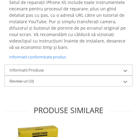
Setul de reparații iPhone XS include toate instrumentele
Gaming, Carti & Birotica
necesare pentru procesul de reparare, plus un ghid
Birotica & Papetarie
detaliat pas cu pas, cu o adresă URL către un tutorial de
Console, Jocuri & Accesorii
instalare YouTube. Pur și simplu transferați camera,
difuzorul și butonul de pornire de pe ecranul original pe
Ingrijire personala & Cosmetice
noul ecran. Vă recomandăm cu căldură să vizionați
Accesorii aparate de ras electrice
videoclipul cu instrucțiuni înainte de instalare, deoarece
Accesorii aparate hair styling
vă va economisi timp și bani.
Aparate & Accesorii ingrijire
Informatii conformitate produs
personala
Aparate cosmetice
Informatii Produse
Articole Sanatate si Wellness
Review-uri
(0)
Consumabile sanitare
Cosmetice si produse ingrijire
personala
Igiena dentara
PRODUSE SIMILARE
Jucarii, Copii & Bebe
Camera copilului
Hrana bebelusi