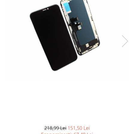
Curatenie si intretinere
Decoratiuni
Gradinarit
Hobby-uri creative
Iluminat & Electrice
Jaluzele
Kit-uri automatizari porti si usi
garaj
Mobila dormitor
Mobila gradina & terasa
Mobila Living & Dining
Organizare si depozitare
Rafturi
Sanitare
Scule electrice si unelte
Silicon, spume si solutii tehnice
Sisteme Incalzire
218,99 Lei
151,50 Lei
Textile si covoare