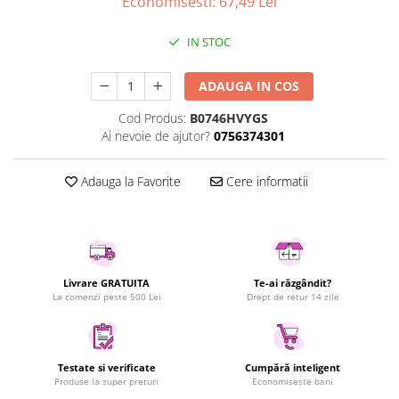
Economisesti:
67,49
Lei
Uscatoare rufe
Utilaje si materiale de constructii
IN STOC
Laptop, Tablete & Telefoane
ADAUGA IN COS
Accesorii tablete
Laptopuri si Accesorii
Cod Produs:
B0746HVYGS
Ai nevoie de ajutor?
0756374301
Telefoane Mobile & accesorii
Wearable & Gadgeturi
Adauga la Favorite
Cere informatii
Electrocasnice & Climatizare
Accesorii si piese masini spalat
rufe si uscatoare
Accesorii si piese masini spalat
vase
Livrare GRATUITA
Te-ai răzgândit?
Aparate Frigorifice
La comenzi peste 500 Lei
Drept de retur 14 zile
Aparate Racire Aer
Aragaze si cuptoare cu microunde
Climatizare & sisteme de incalzire
Testate si verificate
Cumpără inteligent
Produse la super prețuri
Economisește bani
Electrocasnice pentru Bucatarie