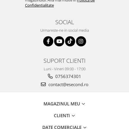
magazinului. Afla mai multe in
Politica de
Retelistica & Supraveghere
Confidentialitate
Servere, Componente & UPS
Telecomenzi garaj
SOCIAL
Sport & Activitati in aer liber
Urmareste-ne in social media
Accesorii antrenament
Accesorii Fitness
Accesorii sportive
Articole Voiaj
SUPORT CLIENTI
Camping
Luni - Vineri 09:00 - 17:00
Ciclism
0756374301
Sporturi acvatice
Sporturi de interior
contact@esecond.ro
TV, Audio & Foto
Aparate Foto & Accesorii
MAGAZINUL MEU
Audio HI-FI & Profesionale
CLIENTI
Camere video si sport
Drone si Accesorii
DATE COMERCIALE