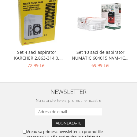
Igiena si ingrijire
Jucarii si Jocuri
Maternitate
Petshop
Accesorii animale de companie
Acvaristica
Castroane si adapatori animale
Set 10 saci de aspirator
Set 4 saci aspirator
NUMATIC 604015 NVM-1CH,
KARCHER 2.863-314.0,
Igiena animale de companie
9L
compatibil cu WD, KWD, SE
69,99 Lei
72,99 Lei
Mobila si transport animale de
companie
Zgarzi, lese si hamuri
PC, Periferice & Software
NEWSLETTER
Componente PC
Nu rata ofertele si promotiile noastre
Desktop PC & Monitoare
Imprimante, Scanere &
Consumabile
Periferice PC
Vreau sa primesc newsletter cu promotiile