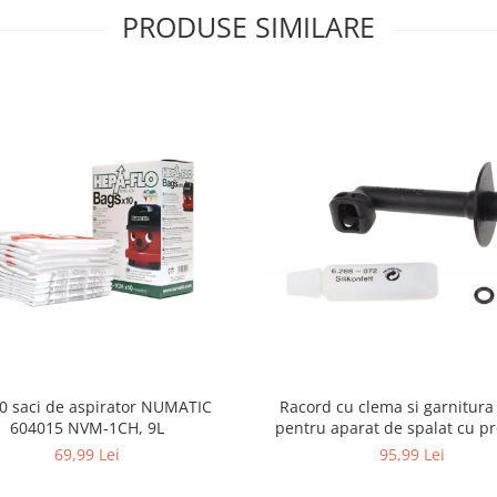
PRODUSE SIMILARE
10 saci de aspirator NUMATIC
Racord cu clema si garnitura
604015 NVM-1CH, 9L
pentru aparat de spalat cu pr
KARCHER 4.064-047.0, K2, K
69,99 Lei
95,99 Lei