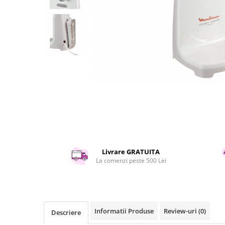
Curatenie si intretinere
Decoratiuni
Gradinarit
Hobby-uri creative
Iluminat & Electrice
Jaluzele
Kit-uri automatizari porti si usi
garaj
Mobila dormitor
Mobila gradina & terasa
Mobila Living & Dining
Organizare si depozitare
Livrare GRATUITA
Rafturi
La comenzi peste 500 Lei
Sanitare
Scule electrice si unelte
Silicon, spume si solutii tehnice
Sisteme Incalzire
Informatii Produse
Review-uri
(0)
Descriere
Textile si covoare