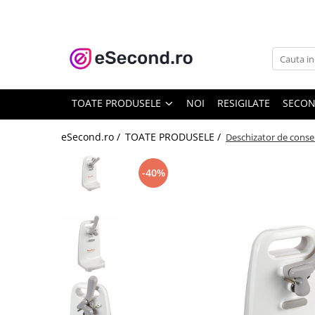
TOATE PRODUSELE
Auto Moto
Accesorii Auto
TOATE PRODUSELE
NOI
RESIGILATE
SECO
Anvelope & Jante
Covorase auto
eSecond.ro /
TOATE PRODUSELE /
Deschizator de conse
Echipamente pentru Atelier
Electronice Auto
-40%
Intretinere & Cosmetica auto
Moto
Reparatii si echipamente auto
Trotinete electrice
Casa, Gradina & Bricolaj
Accesorii usi
Bucatarie & Servire