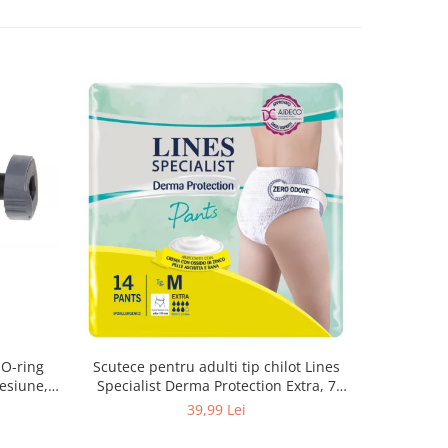
 O-ring
Scutece pentru adulti tip chilot Lines
Set 20 t
esiune,
Specialist Derma Protection Extra, 7
XS300010
3, K4
picaturi, marimea M, 14 bucati
39,99 Lei