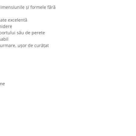
imensiunile și formele fără
tate excelentă
hidere
uportului său de perete
șabil
n urmare, ușor de curățat
ame