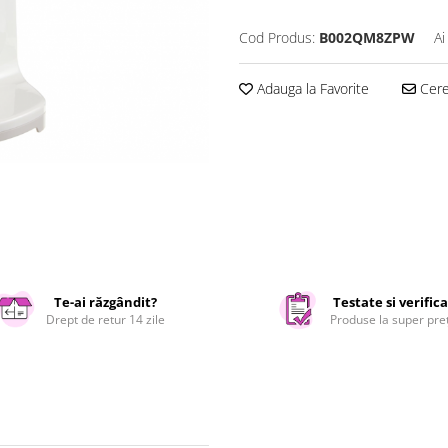
Cod Produs:
B002QM8ZPW
Ai
Adauga la Favorite
Cere 
Te-ai răzgândit?
Testate si verific
Drept de retur 14 zile
Produse la super pre