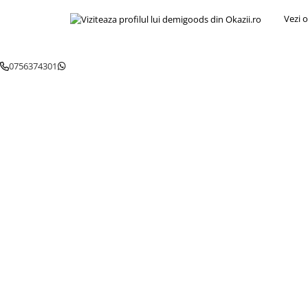
Igiena si ingrijire
Vezi o
Jucarii si Jocuri
Maternitate
Petshop
0756374301
Accesorii animale de companie
Acvaristica
Castroane si adapatori animale
Igiena animale de companie
Mobila si transport animale de
companie
Zgarzi, lese si hamuri
PC, Periferice & Software
Componente PC
Desktop PC & Monitoare
Imprimante, Scanere &
Consumabile
Periferice PC