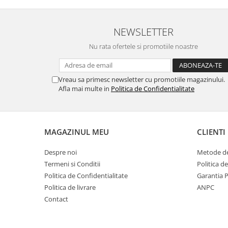
Gaming, Carti & Birotica
Birotica & Papetarie
NEWSLETTER
Console, Jocuri & Accesorii
Nu rata ofertele si promotiile noastre
Ingrijire personala & Cosmetice
Accesorii aparate de ras electrice
Accesorii aparate hair styling
Vreau sa primesc newsletter cu promotiile magazinului.
Afla mai multe in
Politica de Confidentialitate
Aparate & Accesorii ingrijire
personala
Aparate cosmetice
Articole Sanatate si Wellness
MAGAZINUL MEU
CLIENTI
Consumabile sanitare
Despre noi
Metode de
Cosmetice si produse ingrijire
personala
Termeni si Conditii
Politica d
Politica de Confidentialitate
Garantia 
Igiena dentara
Politica de livrare
ANPC
Jucarii, Copii & Bebe
Contact
Camera copilului
Hrana bebelusi