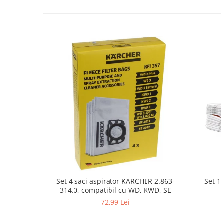
Fiare de calcat si masini de cusut
Ingrijire Locuinta
Purificatoare de aer
Fashion
Bijuterii
Ceasuri barbatesti
Ceasuri dama
Cutii, curele si accesorii ceasuri
Genti si accesorii barbati
Genti si accesorii femei
Imbracaminte barbati
Imbracaminte femei
Imbracaminte si Incaltaminte copii
Incaltaminte barbati
Set 
Set 4 saci aspirator KARCHER 2.863-
Incaltaminte femei
314.0, compatibil cu WD, KWD, SE
Ochelari de soare
72,99 Lei
Ochelari de vedere