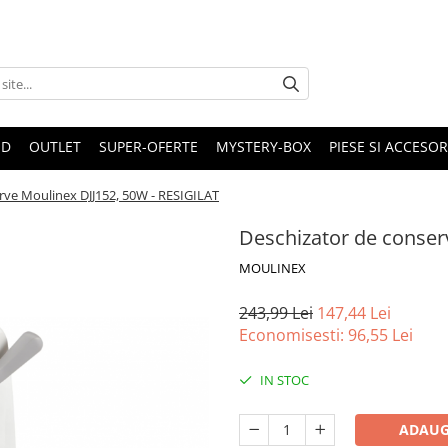
ND
OUTLET
SUPER-OFERTE
MYSTERY-BOX
PIESE SI ACCESO
rve Moulinex DJJ152, 50W - RESIGILAT
Deschizator de conser
MOULINEX
243,99 Lei
147,44 Lei
Economisesti:
96,55
Lei
IN STOC
ADAUG