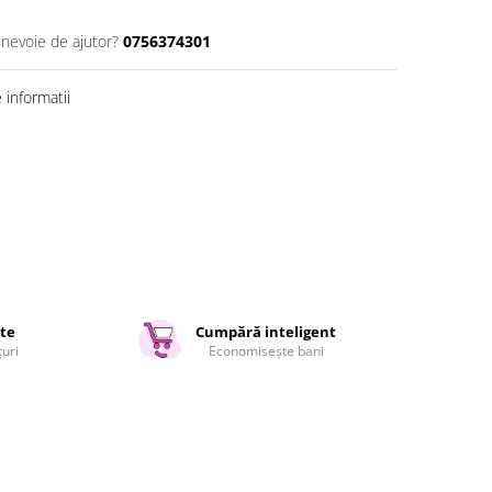
 nevoie de ajutor?
0756374301
informatii
ate
Cumpără inteligent
țuri
Economisește bani