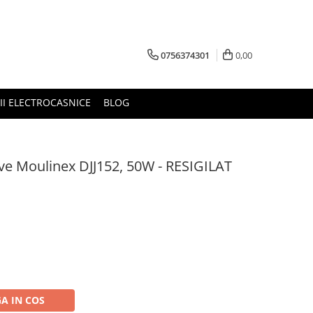
0756374301
0,00
RII ELECTROCASNICE
BLOG
ve Moulinex DJJ152, 50W - RESIGILAT
A IN COS