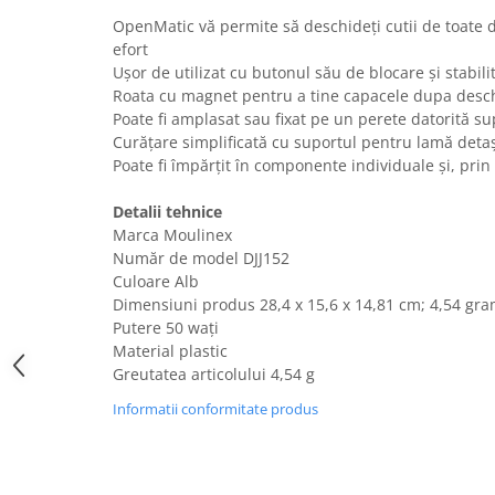
Uscatoare rufe
OpenMatic vă permite să deschideți cutii de toate d
efort
Utilaje si materiale de constructii
Ușor de utilizat cu butonul său de blocare și stabili
Laptop, Tablete & Telefoane
Roata cu magnet pentru a tine capacele dupa desc
Accesorii tablete
Poate fi amplasat sau fixat pe un perete datorită s
Curățare simplificată cu suportul pentru lamă deta
Laptopuri si Accesorii
Poate fi împărțit în componente individuale și, pri
Telefoane Mobile & accesorii
Wearable & Gadgeturi
Detalii tehnice
Electrocasnice & Climatizare
Marca Moulinex
Număr de model DJJ152
Accesorii si piese masini spalat
Culoare Alb
rufe si uscatoare
Dimensiuni produs ‎28,4 x 15,6 x 14,81 cm; 4,54 gr
Accesorii si piese masini spalat
Putere 50 wați
vase
Material plastic
Aparate Frigorifice
Greutatea articolului 4,54 g
Aparate Racire Aer
Informatii conformitate produs
Aragaze si cuptoare cu microunde
Climatizare & sisteme de incalzire
Electrocasnice pentru Bucatarie