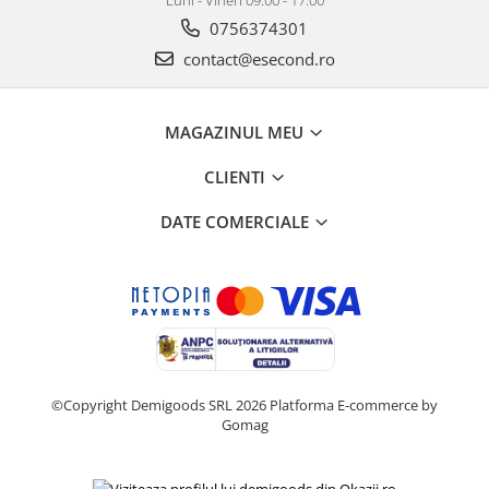
Igiena si ingrijire
0756374301
Jucarii si Jocuri
contact@esecond.ro
Maternitate
Petshop
Accesorii animale de companie
MAGAZINUL MEU
Acvaristica
CLIENTI
Castroane si adapatori animale
Igiena animale de companie
DATE COMERCIALE
Mobila si transport animale de
companie
Zgarzi, lese si hamuri
PC, Periferice & Software
Componente PC
Desktop PC & Monitoare
©Copyright Demigoods SRL 2026
Platforma E-commerce by
Imprimante, Scanere &
Gomag
Consumabile
Periferice PC