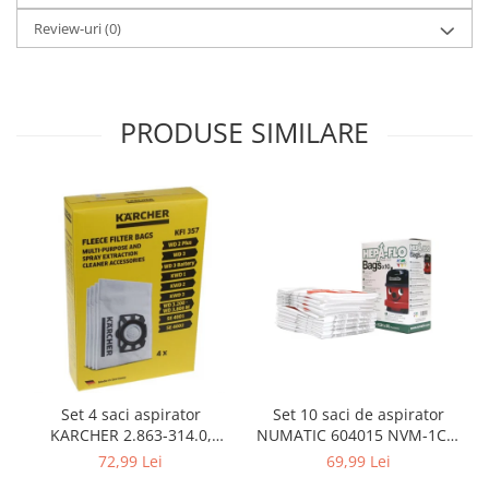
Fiare de calcat si masini de cusut
Review-uri
(0)
Ingrijire Locuinta
Purificatoare de aer
Fashion
PRODUSE SIMILARE
Bijuterii
Ceasuri barbatesti
Ceasuri dama
Cutii, curele si accesorii ceasuri
Genti si accesorii barbati
Genti si accesorii femei
Imbracaminte barbati
Imbracaminte femei
Imbracaminte si Incaltaminte copii
Incaltaminte barbati
Set 10 saci de aspirator
Set 4 saci aspirator
Incaltaminte femei
NUMATIC 604015 NVM-1CH,
KARCHER 2.863-314.0,
Ochelari de soare
9L
compatibil cu WD, KWD, SE
69,99 Lei
72,99 Lei
Ochelari de vedere