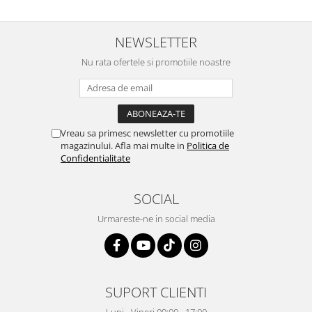
Gaming, Carti & Birotica
Birotica & Papetarie
NEWSLETTER
Console, Jocuri & Accesorii
Nu rata ofertele si promotiile noastre
Ingrijire personala & Cosmetice
Accesorii aparate de ras electrice
Accesorii aparate hair styling
Aparate & Accesorii ingrijire
Vreau sa primesc newsletter cu promotiile
personala
magazinului. Afla mai multe in
Politica de
Aparate cosmetice
Confidentialitate
Articole Sanatate si Wellness
Consumabile sanitare
SOCIAL
Cosmetice si produse ingrijire
Urmareste-ne in social media
personala
Igiena dentara
Jucarii, Copii & Bebe
Camera copilului
SUPORT CLIENTI
Hrana bebelusi
Luni - Vineri 09:00 - 17:00