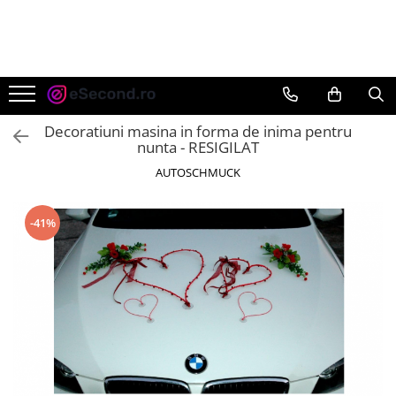
TOATE PRODUSELE
Auto Moto
Accesorii Auto
Decoratiuni masina in forma de inima pentru
Anvelope & Jante
nunta - RESIGILAT
Covorase auto
AUTOSCHMUCK
Echipamente pentru Atelier
Electronice Auto
-41%
Intretinere & Cosmetica auto
Moto
Reparatii si echipamente auto
Trotinete electrice
Casa, Gradina & Bricolaj
Accesorii usi
Bucatarie & Servire