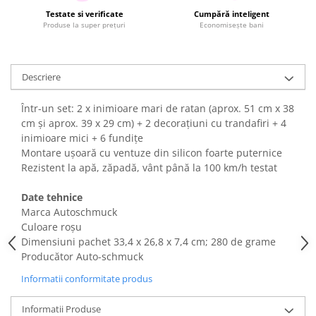
Testate si verificate
Cumpără inteligent
Uscatoare rufe
Produse la super prețuri
Economisește bani
Utilaje si materiale de constructii
Laptop, Tablete & Telefoane
Accesorii tablete
Descriere
Laptopuri si Accesorii
Într-un set: 2 x inimioare mari de ratan (aprox. 51 cm x 38
Telefoane Mobile & accesorii
cm și aprox. 39 x 29 cm) + 2 decorațiuni cu trandafiri + 4
Wearable & Gadgeturi
inimioare mici + 6 fundițe
Electrocasnice & Climatizare
Montare ușoară cu ventuze din silicon foarte puternice
Rezistent la apă, zăpadă, vânt până la 100 km/h testat
Accesorii si piese masini spalat
rufe si uscatoare
Date tehnice
Accesorii si piese masini spalat
Marca Autoschmuck
vase
Culoare roșu
Aparate Frigorifice
Dimensiuni pachet ‎33,4 x 26,8 x 7,4 cm; 280 de grame
Aparate Racire Aer
Producător Auto-schmuck
Aragaze si cuptoare cu microunde
Informatii conformitate produs
Climatizare & sisteme de incalzire
Electrocasnice pentru Bucatarie
Informatii Produse