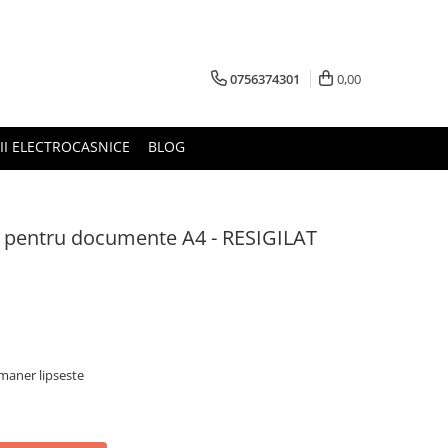
0756374301
0,00
RII ELECTROCASNICE
BLOG
er pentru documente A4 - RESIGILAT
a maner lipseste