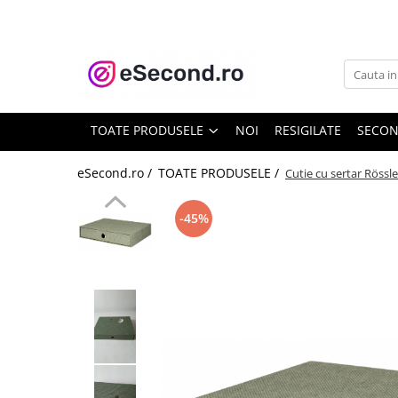
TOATE PRODUSELE
Auto Moto
Accesorii Auto
TOATE PRODUSELE
NOI
RESIGILATE
SECO
Anvelope & Jante
Covorase auto
eSecond.ro /
TOATE PRODUSELE /
Cutie cu sertar Röss
Echipamente pentru Atelier
Electronice Auto
-45%
Intretinere & Cosmetica auto
Moto
Reparatii si echipamente auto
Trotinete electrice
Casa, Gradina & Bricolaj
Accesorii usi
Bucatarie & Servire