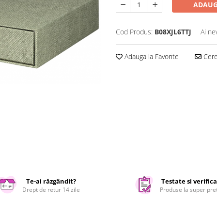
ADAUG
Cod Produs:
B08XJL6TTJ
Ai ne
Adauga la Favorite
Cere 
Te-ai răzgândit?
Testate si verific
Drept de retur 14 zile
Produse la super pre