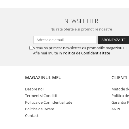
Gaming, Carti & Birotica
Birotica & Papetarie
NEWSLETTER
Console, Jocuri & Accesorii
Ingrijire personala & Cosmetice
Nu rata ofertele si promotiile noastre
Accesorii aparate de ras electrice
Accesorii aparate hair styling
Vreau sa primesc newsletter cu promotiile magazinului.
Aparate & Accesorii ingrijire
Afla mai multe in
Politica de Confidentialitate
personala
Aparate cosmetice
Articole Sanatate si Wellness
MAGAZINUL MEU
CLIENTI
Consumabile sanitare
Cosmetice si produse ingrijire
Despre noi
Metode de
personala
Termeni si Conditii
Politica d
Igiena dentara
Politica de Confidentialitate
Garantia 
Jucarii, Copii & Bebe
Politica de livrare
ANPC
Contact
Camera copilului
Hrana bebelusi