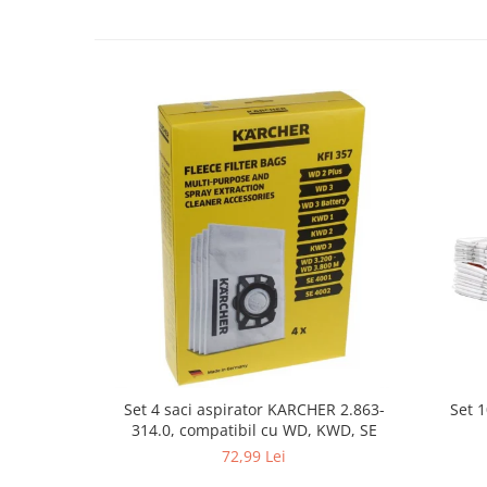
Fiare de calcat si masini de cusut
Ingrijire Locuinta
Purificatoare de aer
Fashion
Bijuterii
Ceasuri barbatesti
Ceasuri dama
Cutii, curele si accesorii ceasuri
Genti si accesorii barbati
Genti si accesorii femei
Imbracaminte barbati
Imbracaminte femei
Imbracaminte si Incaltaminte copii
Incaltaminte barbati
Set 
Set 4 saci aspirator KARCHER 2.863-
Incaltaminte femei
314.0, compatibil cu WD, KWD, SE
Ochelari de soare
72,99 Lei
Ochelari de vedere