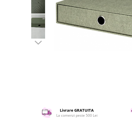
Curatenie si intretinere
Decoratiuni
Gradinarit
Hobby-uri creative
Iluminat & Electrice
Jaluzele
Kit-uri automatizari porti si usi
garaj
Mobila dormitor
Mobila gradina & terasa
Mobila Living & Dining
Organizare si depozitare
Rafturi
Sanitare
Scule electrice si unelte
Livrare GRATUITA
Silicon, spume si solutii tehnice
La comenzi peste 500 Lei
Sisteme Incalzire
Textile si covoare