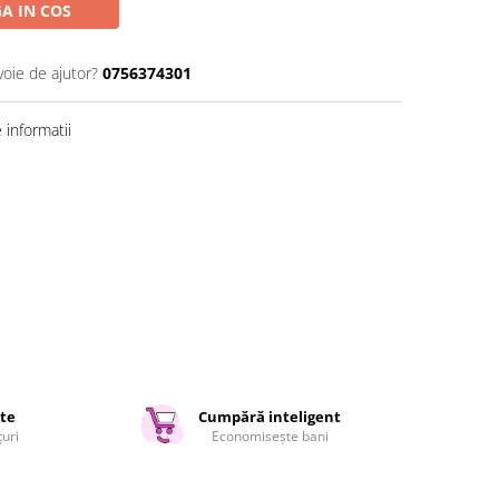
A IN COS
voie de ajutor?
0756374301
informatii
ate
Cumpără inteligent
țuri
Economisește bani