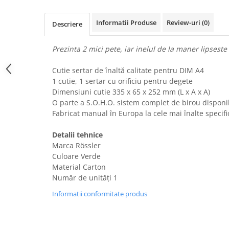
Uscatoare rufe
Informatii Produse
Review-uri
(0)
Utilaje si materiale de constructii
Descriere
Laptop, Tablete & Telefoane
Prezinta 2 mici pete, iar inelul de la maner lipseste
Accesorii tablete
Laptopuri si Accesorii
Cutie sertar de înaltă calitate pentru DIM A4
Telefoane Mobile & accesorii
1 cutie, 1 sertar cu orificiu pentru degete
Dimensiuni cutie 335 x 65 x 252 mm (L x A x A)
Wearable & Gadgeturi
O parte a S.O.H.O. sistem complet de birou disponib
Electrocasnice & Climatizare
Fabricat manual în Europa la cele mai înalte specific
Accesorii si piese masini spalat
rufe si uscatoare
Detalii tehnice
Marca Rössler
Accesorii si piese masini spalat
vase
Culoare Verde
Material Carton
Aparate Frigorifice
Număr de unități 1
Aparate Racire Aer
Informatii conformitate produs
Aragaze si cuptoare cu microunde
Climatizare & sisteme de incalzire
Electrocasnice pentru Bucatarie