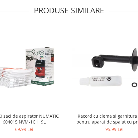
PRODUSE SIMILARE
10 saci de aspirator NUMATIC
Racord cu clema si garnitura
604015 NVM-1CH, 9L
pentru aparat de spalat cu pr
KARCHER 4.064-047.0, K2, K
69,99 Lei
95,99 Lei