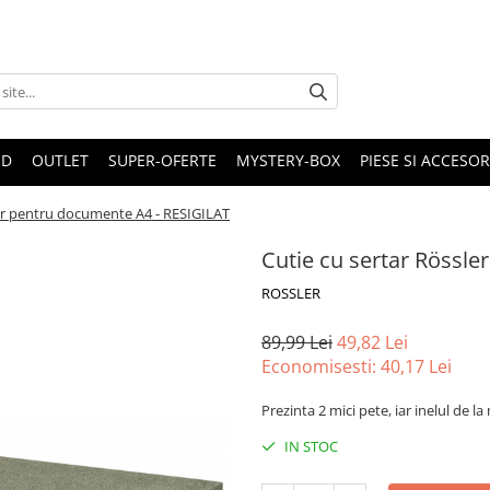
ND
OUTLET
SUPER-OFERTE
MYSTERY-BOX
PIESE SI ACCESO
ler pentru documente A4 - RESIGILAT
Cutie cu sertar Rössl
ROSSLER
89,99 Lei
49,82 Lei
Economisesti:
40,17
Lei
Prezinta 2 mici pete, iar inelul de l
IN STOC