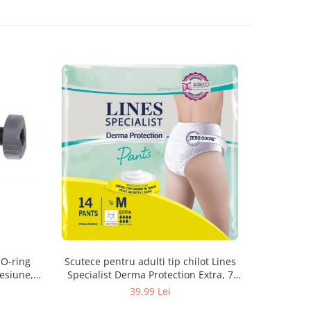
 O-ring
Scutece pentru adulti tip chilot Lines
Set antic
esiune,
Specialist Derma Protection Extra, 7
spa
3, K4
picaturi, marimea M, 14 bucati
48
39,99 Lei