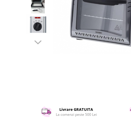
Curatenie si intretinere
Decoratiuni
Gradinarit
Hobby-uri creative
Iluminat & Electrice
Jaluzele
Kit-uri automatizari porti si usi
garaj
Mobila dormitor
Mobila gradina & terasa
Mobila Living & Dining
Organizare si depozitare
Rafturi
Sanitare
Scule electrice si unelte
Livrare GRATUITA
Silicon, spume si solutii tehnice
La comenzi peste 500 Lei
Sisteme Incalzire
Textile si covoare