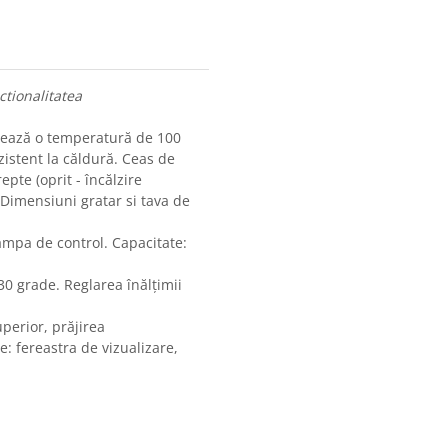
ctionalitatea
ntează o temperatură de 100
zistent la căldură. Ceas de
pte (oprit - încălzire
. Dimensiuni gratar si tava de
Lampa de control. Capacitate:
0 grade. Reglarea înălțimii
uperior, prăjirea
e: fereastra de vizualizare,