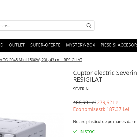
ND
OUTLET
SUPER-OFERTE
MYSTERY-BOX
PIESE SI ACCESO
in TO 2045 Mini 1500W, 20L, 43 cm - RESIGILAT
Cuptor electric Severi
RESIGILAT
SEVERIN
466,99 Lei
279,62 Lei
Economisesti:
187,37
Lei
Nu are plasticul de pe maner, dar n
IN STOC