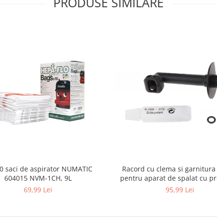
PRODUSE SIMILARE
10 saci de aspirator NUMATIC
Racord cu clema si garnitura
604015 NVM-1CH, 9L
pentru aparat de spalat cu pr
KARCHER 4.064-047.0, K2, K
69,99 Lei
95,99 Lei