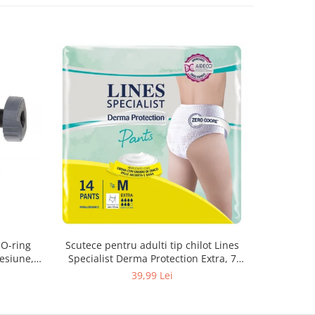
 O-ring
Scutece pentru adulti tip chilot Lines
Set 20 t
esiune,
Specialist Derma Protection Extra, 7
XS300010
3, K4
picaturi, marimea M, 14 bucati
39,99 Lei