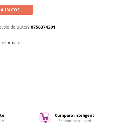
A IN COS
evoie de ajutor?
0756374301
informatii
ate
Cumpără inteligent
țuri
Economisește bani