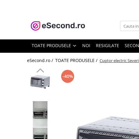
TOATE PRODUSELE
Auto Moto
Accesorii Auto
TOATE PRODUSELE
NOI
RESIGILATE
SECO
Anvelope & Jante
Covorase auto
eSecond.ro /
TOATE PRODUSELE /
Cuptor electric Sever
Echipamente pentru Atelier
Electronice Auto
-40%
Intretinere & Cosmetica auto
Moto
Reparatii si echipamente auto
Trotinete electrice
Casa, Gradina & Bricolaj
Accesorii usi
Bucatarie & Servire