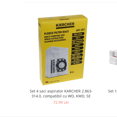
Gaming, Carti & Birotica
Birotica & Papetarie
Console, Jocuri & Accesorii
Ingrijire personala & Cosmetice
Accesorii aparate de ras electrice
Accesorii aparate hair styling
Aparate & Accesorii ingrijire
personala
Aparate cosmetice
Articole Sanatate si Wellness
Consumabile sanitare
Cosmetice si produse ingrijire
personala
Set 
Set 4 saci aspirator KARCHER 2.863-
Igiena dentara
314.0, compatibil cu WD, KWD, SE
Jucarii, Copii & Bebe
72,99 Lei
Camera copilului
Hrana bebelusi