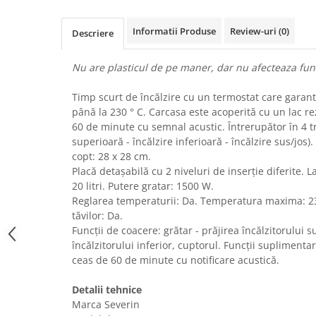
Uscatoare rufe
Informatii Produse
Review-uri
(0)
Utilaje si materiale de constructii
Descriere
Laptop, Tablete & Telefoane
Nu are plasticul de pe maner, dar nu afecteaza fun
Accesorii tablete
Laptopuri si Accesorii
Timp scurt de încălzire cu un termostat care gara
Telefoane Mobile & accesorii
până la 230 ° C. Carcasa este acoperită cu un lac re
60 de minute cu semnal acustic. Întrerupător în 4 tre
Wearable & Gadgeturi
superioară - încălzire inferioară - încălzire sus/jos)
Electrocasnice & Climatizare
copt: 28 x 28 cm.
Accesorii si piese masini spalat
Placă detașabilă cu 2 niveluri de inserție diferite. 
rufe si uscatoare
20 litri. Putere gratar: 1500 W.
Reglarea temperaturii: Da. Temperatura maxima: 23
Accesorii si piese masini spalat
vase
tăvilor: Da.
Funcții de coacere: grătar - prăjirea încălzitorului s
Aparate Frigorifice
încălzitorului inferior, cuptorul. Funcții suplimentar
Aparate Racire Aer
ceas de 60 de minute cu notificare acustică.
Aragaze si cuptoare cu microunde
Climatizare & sisteme de incalzire
Detalii tehnice
Marca Severin
Electrocasnice pentru Bucatarie