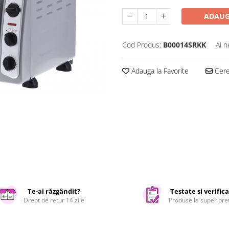
ADAUG
Cod Produs:
B00014SRKK
Ai n
Adauga la Favorite
Cere 
Te-ai răzgândit?
Testate si verific
Drept de retur 14 zile
Produse la super pre