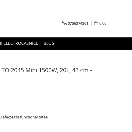
0756374301
0,00
RII ELECTROCASNICE
BLOG
n TO 2045 Mini 1500W, 20L, 43 cm -
u afecteaza functionalitatea