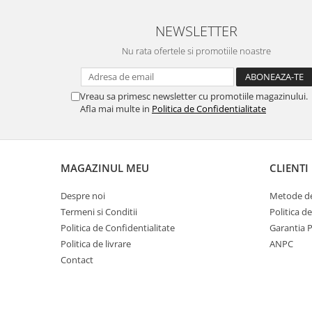
Igiena si ingrijire
Jucarii si Jocuri
NEWSLETTER
Maternitate
Nu rata ofertele si promotiile noastre
Petshop
Accesorii animale de companie
Vreau sa primesc newsletter cu promotiile magazinului.
Acvaristica
Afla mai multe in
Politica de Confidentialitate
Castroane si adapatori animale
Igiena animale de companie
Mobila si transport animale de
MAGAZINUL MEU
CLIENTI
companie
Zgarzi, lese si hamuri
Despre noi
Metode de
PC, Periferice & Software
Termeni si Conditii
Politica d
Componente PC
Politica de Confidentialitate
Garantia 
Politica de livrare
ANPC
Desktop PC & Monitoare
Contact
Imprimante, Scanere &
Consumabile
Periferice PC