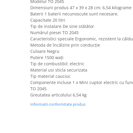
Modelul TO 2045
Fiare de calcat si masini de cusut
Dimensiuni produs ‎47 x 39 x 28 cm; 6,54 kilograme
Ingrijire Locuinta
Baterii ‎1 baterii necunoscute sunt necesare.
Purificatoare de aer
Capacitate 20 litri
Tip de instalare De sine stătător
Fashion
Numărul piesei ‎TO 2045
Bijuterii
Caracteristici speciale Ergonomic, rezistent la căld
Ceasuri barbatesti
Metoda de încălzire prin conducție
Culoare Negru
Ceasuri dama
Putere 1500 wați
Cutii, curele si accesorii ceasuri
Tip de combustibil: electric
Genti si accesorii barbati
Material usi sticla securizata
Genti si accesorii femei
Tip material cauciuc
Componente incluse 1 x Mini cuptor electric cu func
Imbracaminte barbati
TO 2045
Imbracaminte femei
Greutatea articolului 6,54 kg
Imbracaminte si Incaltaminte copii
Informatii conformitate produs
Incaltaminte barbati
Incaltaminte femei
Ochelari de soare
Ochelari de vedere