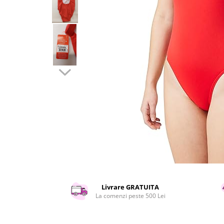
Curatenie si intretinere
Decoratiuni
Gradinarit
Hobby-uri creative
Iluminat & Electrice
Jaluzele
Kit-uri automatizari porti si usi
garaj
Mobila dormitor
Mobila gradina & terasa
Mobila Living & Dining
Organizare si depozitare
Rafturi
Sanitare
Scule electrice si unelte
Livrare GRATUITA
Silicon, spume si solutii tehnice
La comenzi peste 500 Lei
Sisteme Incalzire
Textile si covoare