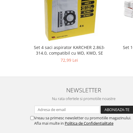
Gaming, Carti & Birotica
Birotica & Papetarie
Console, Jocuri & Accesorii
Ingrijire personala & Cosmetice
Accesorii aparate de ras electrice
Accesorii aparate hair styling
Set 
Set 4 saci aspirator KARCHER 2.863-
314.0, compatibil cu WD, KWD, SE
Aparate & Accesorii ingrijire
personala
72,99 Lei
Aparate cosmetice
Articole Sanatate si Wellness
Consumabile sanitare
NEWSLETTER
Cosmetice si produse ingrijire
personala
Nu rata ofertele si promotiile noastre
Igiena dentara
Jucarii, Copii & Bebe
Vreau sa primesc newsletter cu promotiile magazinului.
Camera copilului
Afla mai multe in
Politica de Confidentialitate
Hrana bebelusi