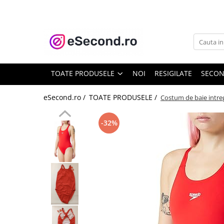
TOATE PRODUSELE
Auto Moto
Accesorii Auto
TOATE PRODUSELE
NOI
RESIGILATE
SECO
Anvelope & Jante
Covorase auto
eSecond.ro /
TOATE PRODUSELE /
Costum de baie intre
Echipamente pentru Atelier
Electronice Auto
-32%
Intretinere & Cosmetica auto
Moto
Reparatii si echipamente auto
Trotinete electrice
Casa, Gradina & Bricolaj
Accesorii usi
Bucatarie & Servire