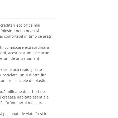
creditări ecologice mai
 folosind noua noastră
 confortabil în timp ce arăți
ști, cu mișcare extraordinară
ulorii, acest costum este acum
sesiuni de antrenament
+ se usucă rapid și este
 reciclată, unul dintre fire
m ar fi sticlele de plastic
ouă milioane de arbori de
 creează habitate esențiale
O2, făcând aerul mai curat
t pasionați de viața în și în