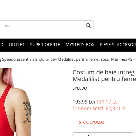
ND
OUTLET
SUPER-OFERTE
MYSTERY-BOX
PIESE SI ACCESO
g Speedo Essentials Endurance+ Medalilist pentru femei, roșu, Marimea 42 
Costum de baie intreg
Medalilist pentru fem
SPEEDO
193,99 Lei
131,17 Lei
Economisesti:
62,82
Lei
STOC EPUIZAT