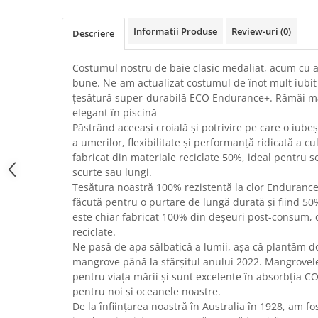
Uscatoare rufe
Informatii Produse
Review-uri
(0)
Utilaje si materiale de constructii
Descriere
Laptop, Tablete & Telefoane
Costumul nostru de baie clasic medaliat, acum cu a
Accesorii tablete
bune. Ne-am actualizat costumul de înot mult iubit
Laptopuri si Accesorii
țesătură super-durabilă ECO Endurance+. Rămâi mai
Telefoane Mobile & accesorii
elegant în piscină
Păstrând aceeași croială și potrivire pe care o iube
Wearable & Gadgeturi
a umerilor, flexibilitate și performanță ridicată a c
Electrocasnice & Climatizare
fabricat din materiale reciclate 50%, ideal pentru 
Accesorii si piese masini spalat
scurte sau lungi.
rufe si uscatoare
Tesătura noastră 100% rezistentă la clor Endurance
făcută pentru o purtare de lungă durată și fiind 50%
Accesorii si piese masini spalat
vase
este chiar fabricat 100% din deșeuri post-consum, cu
reciclate.
Aparate Frigorifice
Ne pasă de apa sălbatică a lumii, așa că plantăm d
Aparate Racire Aer
mangrove până la sfârșitul anului 2022. Mangrovele
Aragaze si cuptoare cu microunde
pentru viața mării și sunt excelente în absorbția C
Climatizare & sisteme de incalzire
pentru noi și oceanele noastre.
De la înființarea noastră în Australia în 1928, am fos
Electrocasnice pentru Bucatarie