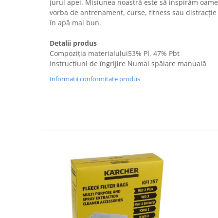
jurul apei. Misiunea noastră este să inspirăm oameni
Fiare de calcat si masini de cusut
vorba de antrenament, curse, fitness sau distracți
Ingrijire Locuinta
în apă mai bun.
Purificatoare de aer
Detalii produs
Fashion
Compoziția materialului53% Pl, 47% Pbt
Bijuterii
Instrucțiuni de îngrijire Numai spălare manuală
Ceasuri barbatesti
Informatii conformitate produs
Ceasuri dama
Cutii, curele si accesorii ceasuri
Genti si accesorii barbati
Genti si accesorii femei
Imbracaminte barbati
Imbracaminte femei
Imbracaminte si Incaltaminte copii
Incaltaminte barbati
Incaltaminte femei
Ochelari de soare
Ochelari de vedere