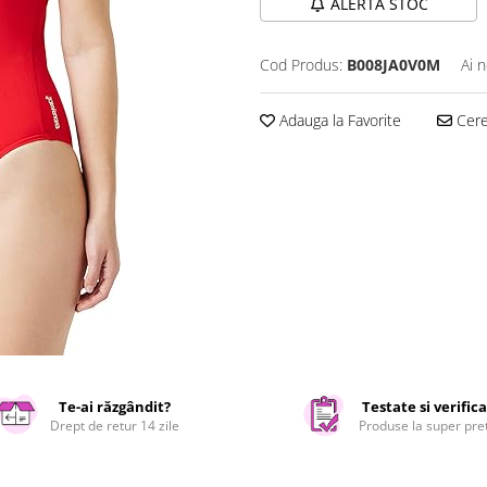
ALERTA STOC
Cod Produs:
B008JA0V0M
Ai 
Adauga la Favorite
Cere 
Te-ai răzgândit?
Testate si verific
Drept de retur 14 zile
Produse la super pre