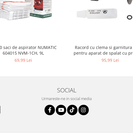
10 saci de aspirator NUMATIC
Racord cu clema si garnitura
604015 NVM-1CH, 9L
pentru aparat de spalat cu pr
KARCHER 4.064-047.0, K2, K
69,99 Lei
95,99 Lei
SOCIAL
Urmareste-ne in social media