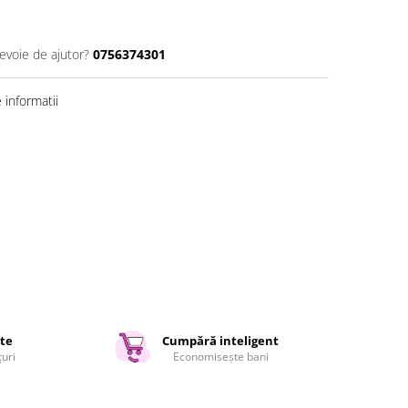
nevoie de ajutor?
0756374301
informatii
ate
Cumpără inteligent
țuri
Economisește bani