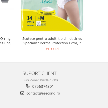
 O-ring
Scutece pentru adulti tip chilot Lines
Set 20 t
esiune,
Specialist Derma Protection Extra, 7
XS300010
3, K4
picaturi, marimea M, 14 bucati
39,99 Lei
SUPORT CLIENTI
Luni - Vineri 09:00 - 17:00
0756374301
contact@esecond.ro