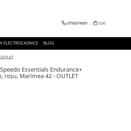
0756374301
0,00
RII ELECTROCASNICE
BLOG
- OUTLET
 Speedo Essentials Endurance+
ei, roșu, Marimea 42 - OUTLET