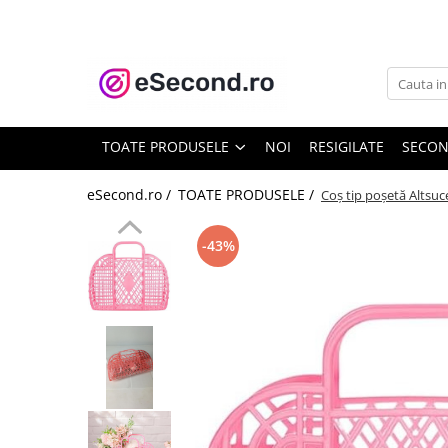
TOATE PRODUSELE
Auto Moto
Accesorii Auto
TOATE PRODUSELE
NOI
RESIGILATE
SECO
Anvelope & Jante
Covorase auto
eSecond.ro /
TOATE PRODUSELE /
Coș tip poșetă Altsuce
Echipamente pentru Atelier
Electronice Auto
-43%
Intretinere & Cosmetica auto
Moto
Reparatii si echipamente auto
Trotinete electrice
Casa, Gradina & Bricolaj
Accesorii usi
Bucatarie & Servire