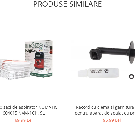
PRODUSE SIMILARE
10 saci de aspirator NUMATIC
Racord cu clema si garnitura
604015 NVM-1CH, 9L
pentru aparat de spalat cu pr
KARCHER 4.064-047.0, K2, K
69,99 Lei
95,99 Lei