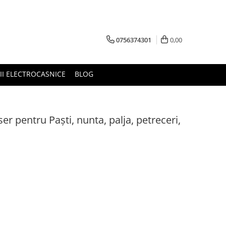
0756374301
0,00
RII ELECTROCASNICE
BLOG
er pentru Paști, nunta, palja, petreceri,