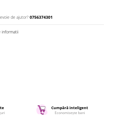
nevoie de ajutor?
0756374301
informatii
ate
Cumpără inteligent
țuri
Economisește bani