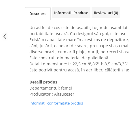
Uscatoare rufe
Informatii Produse
Review-uri
(0)
Utilaje si materiale de constructii
Descriere
Laptop, Tablete & Telefoane
Un astfel de coș este detașabil și ușor de asamblat 
Accesorii tablete
portabilitate ușoară. Cu designul său gol, este ușor d
Laptopuri si Accesorii
Există o capacitate mare în acest coș de depozitare
Telefoane Mobile & accesorii
căni, jucării, ochelari de soare, prosoape și așa mai 
diverse ocazii, cum ar fi plaje, nunți, petreceri și a
Wearable & Gadgeturi
Este construit din material de polietilenă.
Electrocasnice & Climatizare
Detalii dimensiune: L: 22,5 cm/8,86", l: 8,5 cm/3,35"
Accesorii si piese masini spalat
Este potrivit pentru acasă, în aer liber, călătorii și
rufe si uscatoare
Detalii produs
Accesorii si piese masini spalat
vase
Departamentul: femei
Producator : Altsuceser
Aparate Frigorifice
Aparate Racire Aer
Informatii conformitate produs
Aragaze si cuptoare cu microunde
Climatizare & sisteme de incalzire
Electrocasnice pentru Bucatarie