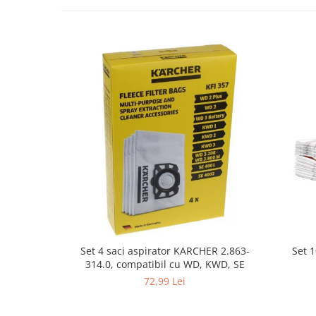
Fiare de calcat si masini de cusut
Ingrijire Locuinta
Purificatoare de aer
Fashion
Bijuterii
Ceasuri barbatesti
Ceasuri dama
Cutii, curele si accesorii ceasuri
Genti si accesorii barbati
Genti si accesorii femei
Imbracaminte barbati
Imbracaminte femei
Imbracaminte si Incaltaminte copii
Set 
Set 4 saci aspirator KARCHER 2.863-
Incaltaminte barbati
314.0, compatibil cu WD, KWD, SE
Incaltaminte femei
72,99 Lei
Ochelari de soare
Ochelari de vedere