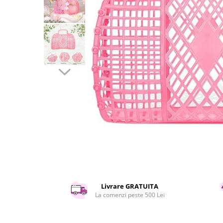
Curatenie si intretinere
Decoratiuni
Gradinarit
Hobby-uri creative
Iluminat & Electrice
Jaluzele
Kit-uri automatizari porti si usi
garaj
Mobila dormitor
Mobila gradina & terasa
Mobila Living & Dining
Organizare si depozitare
Rafturi
Sanitare
Scule electrice si unelte
Livrare GRATUITA
Silicon, spume si solutii tehnice
La comenzi peste 500 Lei
Sisteme Incalzire
Textile si covoare