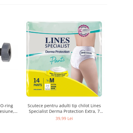
 O-ring
Scutece pentru adulti tip chilot Lines
Set 20 t
esiune,
Specialist Derma Protection Extra, 7
XS300010
3, K4
picaturi, marimea M, 14 bucati
39,99 Lei