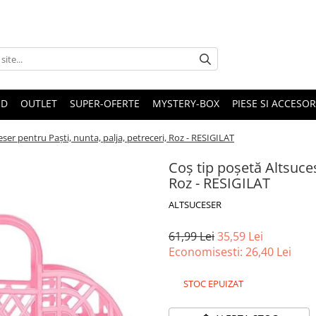
ND
OUTLET
SUPER-OFERTE
MYSTERY-BOX
PIESE SI ACCESO
ser pentru Paști, nunta, palja, petreceri, Roz - RESIGILAT
Coș tip poșetă Altsuces
Roz - RESIGILAT
ALTSUCESER
61,99 Lei
35,59 Lei
Economisesti:
26,40
Lei
STOC EPUIZAT