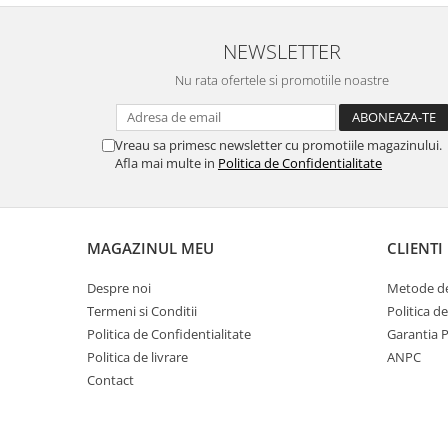
Gaming, Carti & Birotica
Birotica & Papetarie
NEWSLETTER
Console, Jocuri & Accesorii
Nu rata ofertele si promotiile noastre
Ingrijire personala & Cosmetice
Accesorii aparate de ras electrice
Vreau sa primesc newsletter cu promotiile magazinului.
Accesorii aparate hair styling
Afla mai multe in
Politica de Confidentialitate
Aparate & Accesorii ingrijire
personala
Aparate cosmetice
MAGAZINUL MEU
CLIENTI
Articole Sanatate si Wellness
Consumabile sanitare
Despre noi
Metode de
Cosmetice si produse ingrijire
Termeni si Conditii
Politica d
personala
Politica de Confidentialitate
Garantia 
Igiena dentara
Politica de livrare
ANPC
Jucarii, Copii & Bebe
Contact
Camera copilului
Hrana bebelusi