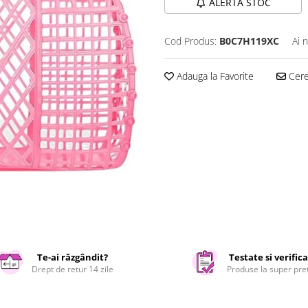
ALERTA STOC
Cod Produs:
B0C7H119XC
Ai 
Adauga la Favorite
Cere 
Te-ai răzgândit?
Testate si verific
Drept de retur 14 zile
Produse la super pre