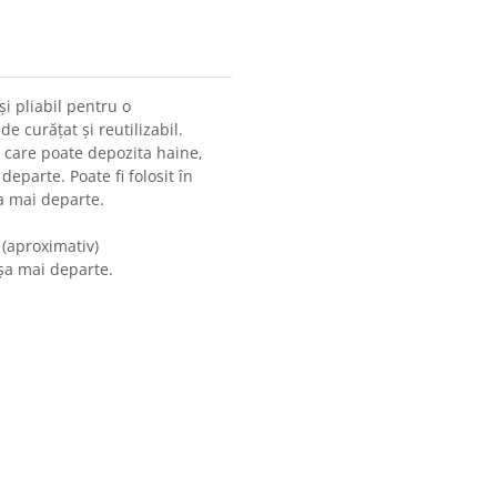
și pliabil pentru o
e curățat și reutilizabil.
, care poate depozita haine,
departe. Poate fi folosit în
șa mai departe.
 (aproximativ)
 așa mai departe.