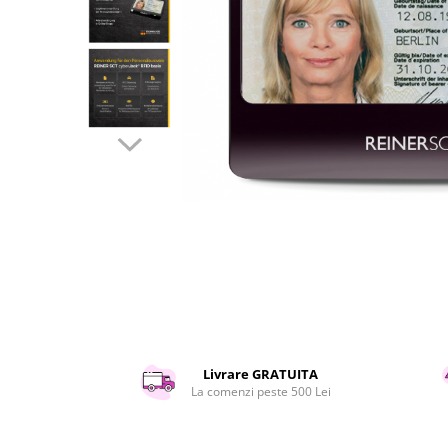
Curatenie si intretinere
Decoratiuni
Gradinarit
Hobby-uri creative
Iluminat & Electrice
Jaluzele
Kit-uri automatizari porti si usi
garaj
Mobila dormitor
Mobila gradina & terasa
Mobila Living & Dining
Organizare si depozitare
Rafturi
Sanitare
Scule electrice si unelte
Livrare GRATUITA
Silicon, spume si solutii tehnice
La comenzi peste 500 Lei
Sisteme Incalzire
Textile si covoare