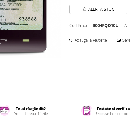
ALERTA STOC
Cod Produs:
B004FQO10U
Ai 
Adauga la Favorite
Cere 
Te-ai răzgândit?
Testate si verific
Drept de retur 14 zile
Produse la super pre