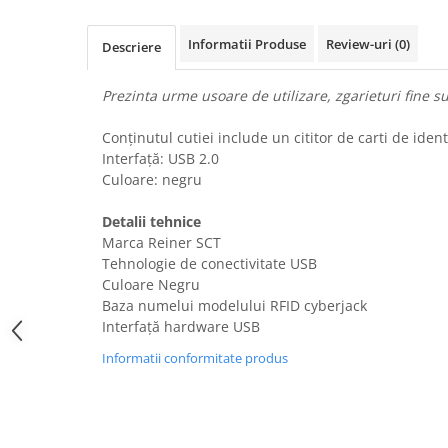
Uscatoare rufe
Informatii Produse
Review-uri
(0)
Utilaje si materiale de constructii
Descriere
Laptop, Tablete & Telefoane
Prezinta urme usoare de utilizare, zgarieturi fine su
Accesorii tablete
Laptopuri si Accesorii
Conținutul cutiei include un cititor de carti de iden
Telefoane Mobile & accesorii
Interfață: USB 2.0
Culoare: negru
Wearable & Gadgeturi
Electrocasnice & Climatizare
Detalii tehnice
Accesorii si piese masini spalat
Marca Reiner SCT
rufe si uscatoare
Tehnologie de conectivitate USB
Culoare Negru
Accesorii si piese masini spalat
vase
Baza numelui modelului RFID cyberjack
Interfață hardware USB
Aparate Frigorifice
Aparate Racire Aer
Informatii conformitate produs
Aragaze si cuptoare cu microunde
Climatizare & sisteme de incalzire
Electrocasnice pentru Bucatarie