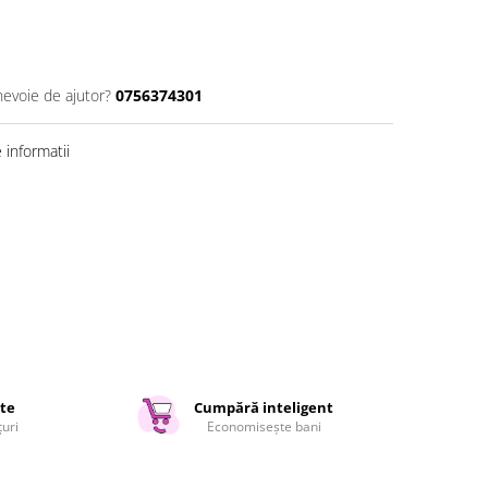
nevoie de ajutor?
0756374301
informatii
ate
Cumpără inteligent
țuri
Economisește bani