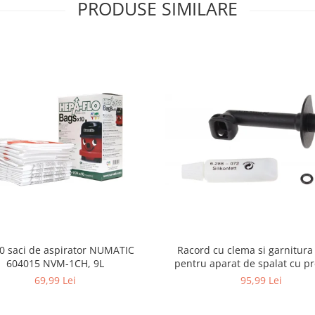
PRODUSE SIMILARE
10 saci de aspirator NUMATIC
Racord cu clema si garnitura
604015 NVM-1CH, 9L
pentru aparat de spalat cu pr
KARCHER 4.064-047.0, K2, K
69,99 Lei
95,99 Lei