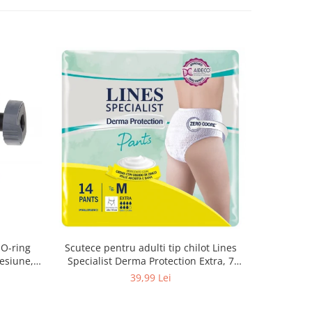
 O-ring
Scutece pentru adulti tip chilot Lines
Set 20 t
esiune,
Specialist Derma Protection Extra, 7
XS300010
3, K4
picaturi, marimea M, 14 bucati
39,99 Lei