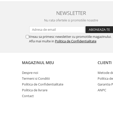
Gaming, Carti & Birotica
Birotica & Papetarie
NEWSLETTER
Console, Jocuri & Accesorii
Nu rata ofertele si promotiile noastre
Ingrijire personala & Cosmetice
Accesorii aparate de ras electrice
Vreau sa primesc newsletter cu promotiile magazinului.
Accesorii aparate hair styling
Afla mai multe in
Politica de Confidentialitate
Aparate & Accesorii ingrijire
personala
Aparate cosmetice
MAGAZINUL MEU
CLIENTI
Articole Sanatate si Wellness
Consumabile sanitare
Despre noi
Metode de
Cosmetice si produse ingrijire
Termeni si Conditii
Politica d
personala
Politica de Confidentialitate
Garantia 
Igiena dentara
Politica de livrare
ANPC
Jucarii, Copii & Bebe
Contact
Camera copilului
Hrana bebelusi