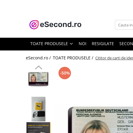
TOATE PRODUSELE
Auto Moto
Accesorii Auto
TOATE PRODUSELE
NOI
RESIGILATE
SECO
Anvelope & Jante
Covorase auto
eSecond.ro /
TOATE PRODUSELE /
Cititor de carti de i
Echipamente pentru Atelier
Electronice Auto
-50%
Intretinere & Cosmetica auto
Moto
Reparatii si echipamente auto
Trotinete electrice
Casa, Gradina & Bricolaj
Accesorii usi
Bucatarie & Servire