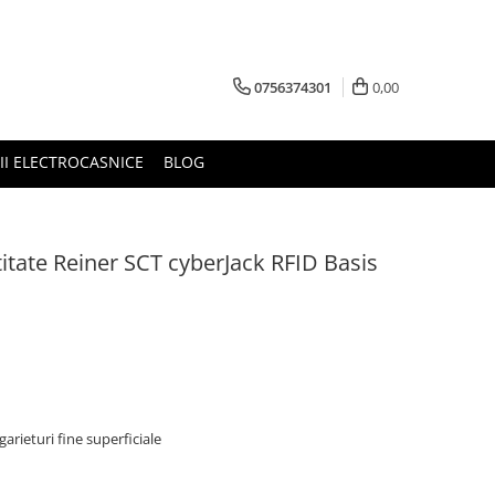
0756374301
0,00
RII ELECTROCASNICE
BLOG
ntitate Reiner SCT cyberJack RFID Basis
arieturi fine superficiale