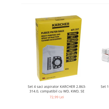
Fiare de calcat si masini de cusut
Ingrijire Locuinta
Purificatoare de aer
Fashion
Bijuterii
Ceasuri barbatesti
Ceasuri dama
Cutii, curele si accesorii ceasuri
Genti si accesorii barbati
Genti si accesorii femei
Imbracaminte barbati
Imbracaminte femei
Imbracaminte si Incaltaminte copii
Set 
Set 4 saci aspirator KARCHER 2.863-
Incaltaminte barbati
314.0, compatibil cu WD, KWD, SE
Incaltaminte femei
72,99 Lei
Ochelari de soare
Ochelari de vedere