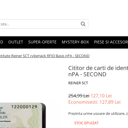
ND
OUTLET
SUPER-OFERTE
MYSTERY-BOX
PIESE SI ACCESO
dentitate Reiner SCT cyberJack RFID Basis nPA - SECOND
Cititor de carti de ide
nPA - SECOND
REINER SCT
254,99 Lei
127,10 Lei
Economisesti:
127,89
Lei
Prezinta urme usoare de utilizare, zg
STOC EPUIZAT