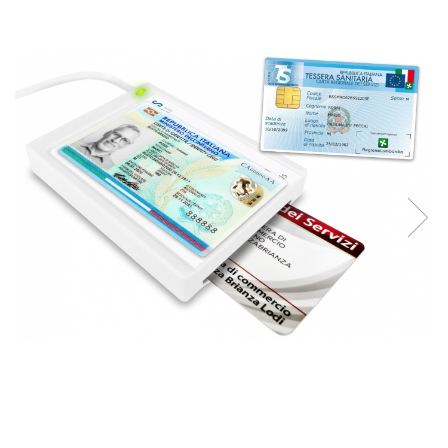
Curatenie si intretinere
Decoratiuni
Gradinarit
Hobby-uri creative
Iluminat & Electrice
Jaluzele
Kit-uri automatizari porti si usi
garaj
Mobila dormitor
Mobila gradina & terasa
Mobila Living & Dining
Organizare si depozitare
Rafturi
Sanitare
Scule electrice si unelte
Silicon, spume si solutii tehnice
Sisteme Incalzire
Textile si covoare