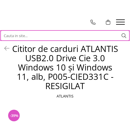
TOATE PRODUSELE
Auto Moto
Accesorii Auto
Cititor de carduri ATLANTIS
Anvelope & Jante
USB2.0 Drive Cie 3.0
Covorase auto
Echipamente pentru Atelier
Windows 10 și Windows
Electronice Auto
11, alb, P005-CIED331C -
Intretinere & Cosmetica auto
RESIGILAT
Moto
Reparatii si echipamente auto
ATLANTIS
Trotinete electrice
Casa, Gradina & Bricolaj
-39%
Accesorii usi
Bucatarie & Servire