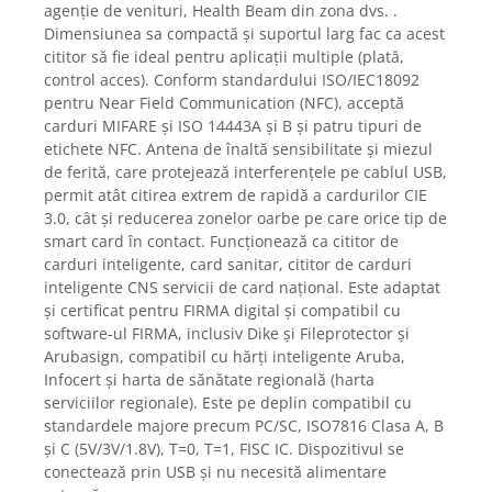
Igiena si ingrijire
agenție de venituri, Health Beam din zona dvs. .
Dimensiunea sa compactă și suportul larg fac ca acest
Jucarii si Jocuri
cititor să fie ideal pentru aplicații multiple (plată,
Maternitate
control acces). Conform standardului ISO/IEC18092
Petshop
pentru Near Field Communication (NFC), acceptă
carduri MIFARE și ISO 14443A și B și patru tipuri de
Accesorii animale de companie
etichete NFC. Antena de înaltă sensibilitate și miezul
Acvaristica
de ferită, care protejează interferențele pe cablul USB,
Castroane si adapatori animale
permit atât citirea extrem de rapidă a cardurilor CIE
Igiena animale de companie
3.0, cât și reducerea zonelor oarbe pe care orice tip de
smart card în contact. Funcționează ca cititor de
Mobila si transport animale de
carduri inteligente, card sanitar, cititor de carduri
companie
inteligente CNS servicii de card național. Este adaptat
Zgarzi, lese si hamuri
și certificat pentru FIRMA digital și compatibil cu
PC, Periferice & Software
software-ul FIRMA, inclusiv Dike și Fileprotector și
Arubasign, compatibil cu hărți inteligente Aruba,
Componente PC
Infocert și harta de sănătate regională (harta
Desktop PC & Monitoare
serviciilor regionale). Este pe deplin compatibil cu
Imprimante, Scanere &
standardele majore precum PC/SC, ISO7816 Clasa A, B
Consumabile
și C (5V/3V/1.8V), T=0, T=1, FISC IC. Dispozitivul se
Periferice PC
conectează prin USB și nu necesită alimentare