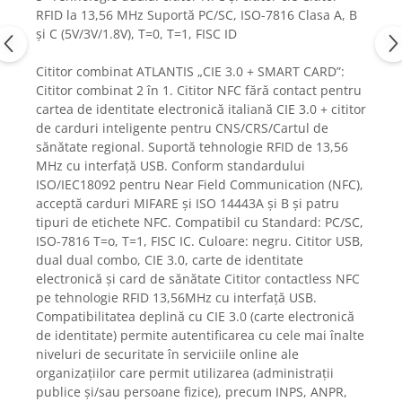
Gaming, Carti & Birotica
RFID la 13,56 MHz Suportă PC/SC, ISO-7816 Clasa A, B
și C (5V/3V/1.8V), T=0, T=1, FISC ID
Birotica & Papetarie
Console, Jocuri & Accesorii
Cititor combinat ATLANTIS „CIE 3.0 + SMART CARD”:
Ingrijire personala & Cosmetice
Cititor combinat 2 în 1. Cititor NFC fără contact pentru
cartea de identitate electronică italiană CIE 3.0 + cititor
Accesorii aparate de ras electrice
de carduri inteligente pentru CNS/CRS/Cartul de
Accesorii aparate hair styling
sănătate regional. Suportă tehnologie RFID de 13,56
Aparate & Accesorii ingrijire
MHz cu interfață USB. Conform standardului
personala
ISO/IEC18092 pentru Near Field Communication (NFC),
Aparate cosmetice
acceptă carduri MIFARE și ISO 14443A și B și patru
tipuri de etichete NFC. Compatibil cu Standard: PC/SC,
Articole Sanatate si Wellness
ISO-7816 T=o, T=1, FISC IC. Culoare: negru. Cititor USB,
Consumabile sanitare
dual dual combo, CIE 3.0, carte de identitate
Cosmetice si produse ingrijire
electronică și card de sănătate Cititor contactless NFC
personala
pe tehnologie RFID 13,56MHz cu interfață USB.
Igiena dentara
Compatibilitatea deplină cu CIE 3.0 (carte electronică
de identitate) permite autentificarea cu cele mai înalte
Jucarii, Copii & Bebe
niveluri de securitate în serviciile online ale
Camera copilului
organizațiilor care permit utilizarea (administrații
Hrana bebelusi
publice și/sau persoane fizice), precum INPS, ANPR,