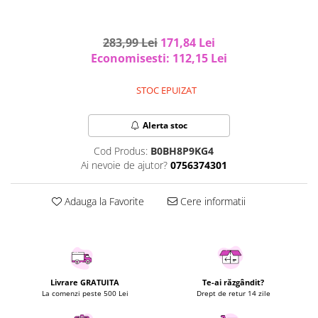
Uscatoare rufe
Utilaje si materiale de constructii
283,99 Lei
171,84 Lei
Laptop, Tablete & Telefoane
Economisesti:
112,15
Lei
Accesorii tablete
STOC EPUIZAT
Laptopuri si Accesorii
Telefoane Mobile & accesorii
Alerta stoc
Wearable & Gadgeturi
Electrocasnice & Climatizare
Cod Produs:
B0BH8P9KG4
Ai nevoie de ajutor?
0756374301
Accesorii si piese masini spalat
rufe si uscatoare
Adauga la Favorite
Cere informatii
Accesorii si piese masini spalat
vase
Aparate Frigorifice
Aparate Racire Aer
Aragaze si cuptoare cu microunde
Livrare GRATUITA
Te-ai răzgândit?
Climatizare & sisteme de incalzire
La comenzi peste 500 Lei
Drept de retur 14 zile
Electrocasnice pentru Bucatarie