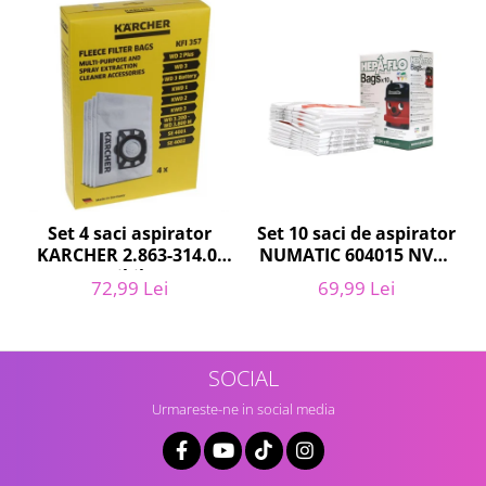
Home Cinema & Audio
Playere, Boxe & Casti
Telescoape & Optica
Televizoare & accesorii
Bacanie
Ambalaje cadouri
Cadouri
Curatenie si intretinere
Set 10 saci de aspirator
Set 4 saci aspirator
NUMATIC 604015 NVM-
KARCHER 2.863-314.0,
1CH, 9L
compatibil cu WD,
69,99 Lei
72,99 Lei
KWD, SE
SOCIAL
Urmareste-ne in social media