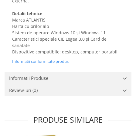
Retelistica & Supraveghere
externă.
Servere, Componente & UPS
Detalii tehnice
Telecomenzi garaj
Marca ATLANTIS
Sport & Activitati in aer liber
Harta culorilor alb
Sistem de operare Windows 10 și Windows 11
Accesorii antrenament
Caracteristici speciale ‎CIE Legea 3.0 și Card de
Accesorii Fitness
sănătate
Accesorii sportive
Dispozitive compatibile: desktop, computer portabil
Articole Voiaj
Informatii conformitate produs
Camping
Ciclism
Informatii Produse
Sporturi acvatice
Sporturi de interior
Review-uri
(0)
TV, Audio & Foto
Aparate Foto & Accesorii
Audio HI-FI & Profesionale
PRODUSE SIMILARE
Camere video si sport
Drone si Accesorii