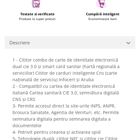
Fiare de calcat si masini de cusut
Ingrijire Locuinta
Testate si verificate
Cumpără inteligent
Produse la super prețuri
Economisește bani
Purificatoare de aer
Fashion
Bijuterii
Descriere
Ceasuri barbatesti
Ceasuri dama
1 - Cititor combo de carte de identitate electronică
Cutii, curele si accesorii ceasuri
dual cie 3.0 și smart card sanitar (hartă regională a
Genti si accesorii barbati
serviciilor) Cititor de carduri inteligente Cns (carte
Genti si accesorii femei
națională de serviciu) Infocert și Aruba
2 - Compatibil cu cartea de identitate electronică
Imbracaminte barbati
italiană Cartea sanitară CIE 3.0, semnătura digitală
Imbracaminte femei
CNS și CRS
Imbracaminte si Incaltaminte copii
3- Permite accesul direct la site-urile INPS, ANPR,
Incaltaminte barbati
brosura Sanatate, Agentia de Venituri, etc. Permite
semnatura digitala pentru semnarea digitala a
Incaltaminte femei
documentelor
Ochelari de soare
4- Potrivit pentru crearea și activarea spid
Ochelari de vedere
5- Tehnologie duală: cititor NFC și cititor cie Cititor