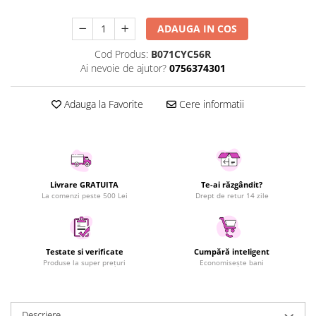
Uscatoare rufe
ADAUGA IN COS
Utilaje si materiale de constructii
Laptop, Tablete & Telefoane
Cod Produs:
B071CYC56R
Ai nevoie de ajutor?
0756374301
Accesorii tablete
Laptopuri si Accesorii
Adauga la Favorite
Cere informatii
Telefoane Mobile & accesorii
Wearable & Gadgeturi
Electrocasnice & Climatizare
Accesorii si piese masini spalat
rufe si uscatoare
Livrare GRATUITA
Te-ai răzgândit?
La comenzi peste 500 Lei
Drept de retur 14 zile
Accesorii si piese masini spalat
vase
Aparate Frigorifice
Aparate Racire Aer
Testate si verificate
Cumpără inteligent
Produse la super prețuri
Economisește bani
Aragaze si cuptoare cu microunde
Climatizare & sisteme de incalzire
Electrocasnice pentru Bucatarie
Descriere