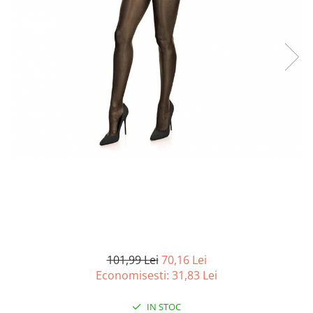
Curatenie si intretinere
Decoratiuni
Gradinarit
Hobby-uri creative
Iluminat & Electrice
Jaluzele
Kit-uri automatizari porti si usi
garaj
Mobila dormitor
Mobila gradina & terasa
Mobila Living & Dining
Organizare si depozitare
Rafturi
Sanitare
Scule electrice si unelte
101,99 Lei
70,16 Lei
Silicon, spume si solutii tehnice
Economisesti:
31,83
Lei
Sisteme Incalzire
IN STOC
Textile si covoare