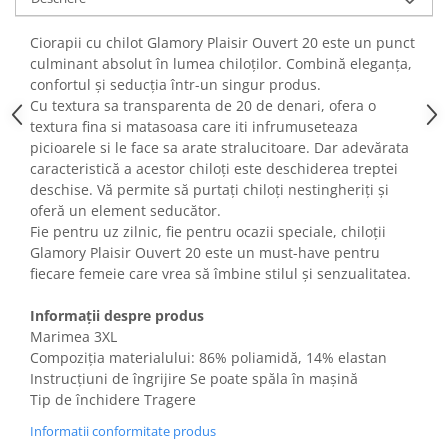
Fiare de calcat si masini de cusut
Ingrijire Locuinta
Ciorapii cu chilot Glamory Plaisir Ouvert 20 este un punct
culminant absolut în lumea chiloților. Combină eleganța,
Purificatoare de aer
confortul și seducția într-un singur produs.
Fashion
Cu textura sa transparenta de 20 de denari, ofera o
Bijuterii
textura fina si matasoasa care iti infrumuseteaza
picioarele si le face sa arate stralucitoare. Dar adevărata
Ceasuri barbatesti
caracteristică a acestor chiloți este deschiderea treptei
Ceasuri dama
deschise. Vă permite să purtați chiloți nestingheriți și
Cutii, curele si accesorii ceasuri
oferă un element seducător.
Genti si accesorii barbati
Fie pentru uz zilnic, fie pentru ocazii speciale, chiloții
Genti si accesorii femei
Glamory Plaisir Ouvert 20 este un must-have pentru
fiecare femeie care vrea să îmbine stilul și senzualitatea.
Imbracaminte barbati
Imbracaminte femei
Informații despre produs
Imbracaminte si Incaltaminte copii
Marimea 3XL
Incaltaminte barbati
Compoziția materialului: 86% poliamidă, 14% elastan
Instrucțiuni de îngrijire Se poate spăla în mașină
Incaltaminte femei
Tip de închidere Tragere
Ochelari de soare
Informatii conformitate produs
Ochelari de vedere