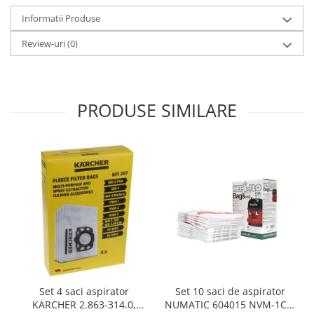
Gaming, Carti & Birotica
Informatii Produse
Birotica & Papetarie
Review-uri
(0)
Console, Jocuri & Accesorii
Ingrijire personala & Cosmetice
Accesorii aparate de ras electrice
PRODUSE SIMILARE
Accesorii aparate hair styling
Aparate & Accesorii ingrijire
personala
Aparate cosmetice
Articole Sanatate si Wellness
Consumabile sanitare
Cosmetice si produse ingrijire
personala
Igiena dentara
Jucarii, Copii & Bebe
Camera copilului
Set 10 saci de aspirator
Set 4 saci aspirator
Hrana bebelusi
NUMATIC 604015 NVM-1CH,
KARCHER 2.863-314.0,