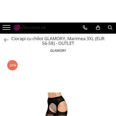
TOATE PRODUSELE
Auto Moto
Accesorii Auto
Ciorapi cu chilot GLAMORY, Marimea 3XL (EUR
Anvelope & Jante
56-58) - OUTLET
Covorase auto
GLAMORY
Echipamente pentru Atelier
Electronice Auto
-31%
Intretinere & Cosmetica auto
Moto
Reparatii si echipamente auto
Trotinete electrice
Casa, Gradina & Bricolaj
Accesorii usi
Bucatarie & Servire