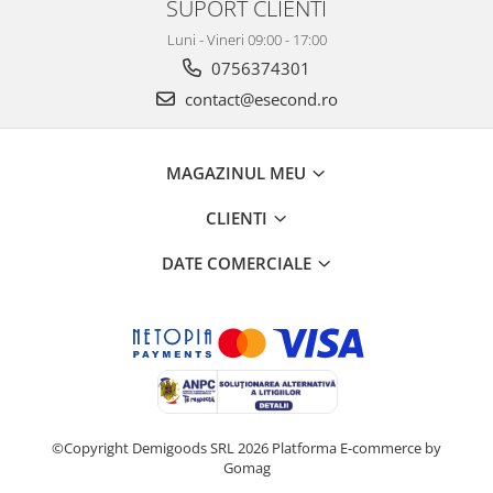
Retelistica & Supraveghere
SUPORT CLIENTI
Servere, Componente & UPS
Luni - Vineri 09:00 - 17:00
Telecomenzi garaj
0756374301
Sport & Activitati in aer liber
contact@esecond.ro
Accesorii antrenament
Accesorii Fitness
MAGAZINUL MEU
Accesorii sportive
Articole Voiaj
CLIENTI
Camping
DATE COMERCIALE
Ciclism
Sporturi acvatice
Sporturi de interior
TV, Audio & Foto
Aparate Foto & Accesorii
Audio HI-FI & Profesionale
Camere video si sport
©Copyright Demigoods SRL 2026
Platforma E-commerce by
Gomag
Drone si Accesorii