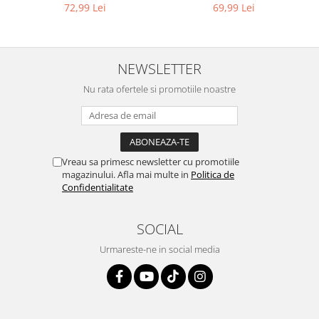
9L
compatibil cu WD, KWD, SE
Igiena si ingrijire
69,99 Lei
72,99 Lei
Jucarii si Jocuri
Maternitate
Petshop
NEWSLETTER
Accesorii animale de companie
Nu rata ofertele si promotiile noastre
Acvaristica
Castroane si adapatori animale
Igiena animale de companie
Mobila si transport animale de
Vreau sa primesc newsletter cu promotiile
companie
magazinului. Afla mai multe in
Politica de
Confidentialitate
Zgarzi, lese si hamuri
PC, Periferice & Software
SOCIAL
Componente PC
Urmareste-ne in social media
Desktop PC & Monitoare
Imprimante, Scanere &
Consumabile
Periferice PC