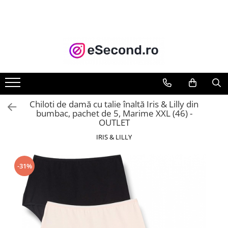
TOATE PRODUSELE
Auto Moto
Accesorii Auto
Anvelope & Jante
Covorase auto
Chiloti de damă cu talie înaltă Iris & Lilly din
Echipamente pentru Atelier
bumbac, pachet de 5, Marime XXL (46) -
OUTLET
Electronice Auto
Intretinere & Cosmetica auto
IRIS & LILLY
Moto
Reparatii si echipamente auto
-31%
Trotinete electrice
Casa, Gradina & Bricolaj
Accesorii usi
Bucatarie & Servire