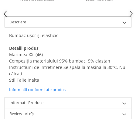
Fiare de calcat si masini de cusut
Ingrijire Locuinta
Purificatoare de aer
Descriere
Fashion
Bumbac ușor și elasticic
Bijuterii
Ceasuri barbatesti
Detalii produs
Ceasuri dama
Marimea XXL(46)
Cutii, curele si accesorii ceasuri
Compoziția materialului 95% bumbac, 5% elastan
Instructiuni de intretinere Se spala la masina la 30°C. Nu
Genti si accesorii barbati
călcați
Genti si accesorii femei
Stil Talie inalta
Imbracaminte barbati
Informatii conformitate produs
Imbracaminte femei
Imbracaminte si Incaltaminte copii
Informatii Produse
Incaltaminte barbati
Review-uri
(0)
Incaltaminte femei
Ochelari de soare
Ochelari de vedere