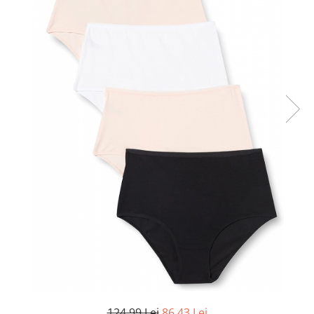
Curatenie si intretinere
Decoratiuni
Gradinarit
Hobby-uri creative
Iluminat & Electrice
Jaluzele
Kit-uri automatizari porti si usi
garaj
Mobila dormitor
Mobila gradina & terasa
Mobila Living & Dining
Organizare si depozitare
Rafturi
Sanitare
Scule electrice si unelte
Silicon, spume si solutii tehnice
Sisteme Incalzire
Textile si covoare
124,99 Lei
86,43 Lei