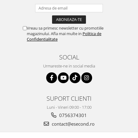
Igiena si ingrijire
Jucarii si Jocuri
Maternitate
Petshop
Vreau sa primesc newsletter cu promotiile
magazinului. Afla mai multe in
Politica de
Accesorii animale de companie
Confidentialitate
Acvaristica
Castroane si adapatori animale
SOCIAL
Igiena animale de companie
Urmareste-ne in social media
Mobila si transport animale de
companie
Zgarzi, lese si hamuri
PC, Periferice & Software
SUPORT CLIENTI
Componente PC
Luni - Vineri 09:00 - 17:00
Desktop PC & Monitoare
0756374301
Imprimante, Scanere &
Consumabile
contact@esecond.ro
Periferice PC