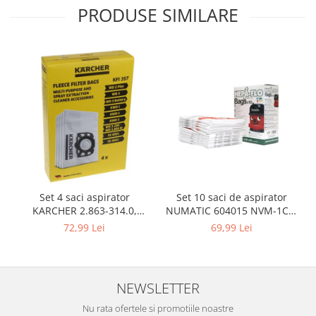
Gaming, Carti & Birotica
PRODUSE SIMILARE
Birotica & Papetarie
Console, Jocuri & Accesorii
Ingrijire personala & Cosmetice
Accesorii aparate de ras electrice
Accesorii aparate hair styling
Aparate & Accesorii ingrijire
personala
Aparate cosmetice
Articole Sanatate si Wellness
Consumabile sanitare
Set 10 saci de aspirator
Set 4 saci aspirator
NUMATIC 604015 NVM-1CH,
KARCHER 2.863-314.0,
Cosmetice si produse ingrijire
9L
compatibil cu WD, KWD, SE
personala
69,99 Lei
72,99 Lei
Igiena dentara
Jucarii, Copii & Bebe
NEWSLETTER
Camera copilului
Hrana bebelusi
Nu rata ofertele si promotiile noastre