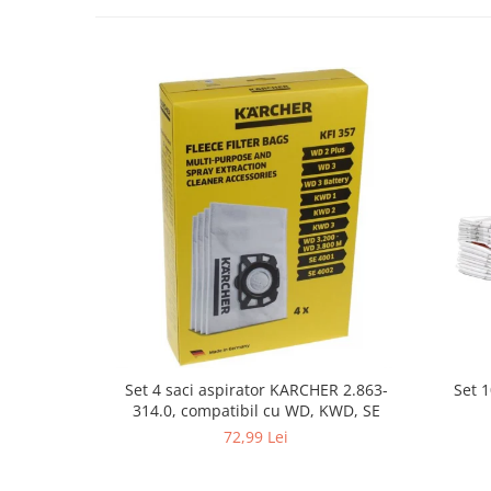
Fiare de calcat si masini de cusut
Ingrijire Locuinta
Purificatoare de aer
Fashion
Bijuterii
Ceasuri barbatesti
Ceasuri dama
Cutii, curele si accesorii ceasuri
Genti si accesorii barbati
Genti si accesorii femei
Imbracaminte barbati
Imbracaminte femei
Imbracaminte si Incaltaminte copii
Set 
Set 4 saci aspirator KARCHER 2.863-
Incaltaminte barbati
314.0, compatibil cu WD, KWD, SE
Incaltaminte femei
72,99 Lei
Ochelari de soare
Ochelari de vedere