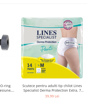
 O-ring
Scutece pentru adulti tip chilot Lines
Set 20 t
esiune,
Specialist Derma Protection Extra, 7
XS300010
3, K4
picaturi, marimea M, 14 bucati
39,99 Lei