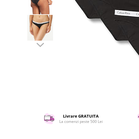
Curatenie si intretinere
Decoratiuni
Gradinarit
Hobby-uri creative
Iluminat & Electrice
Jaluzele
Kit-uri automatizari porti si usi
garaj
Mobila dormitor
Mobila gradina & terasa
Mobila Living & Dining
Organizare si depozitare
Rafturi
Sanitare
Scule electrice si unelte
Livrare GRATUITA
Silicon, spume si solutii tehnice
La comenzi peste 500 Lei
Sisteme Incalzire
Textile si covoare