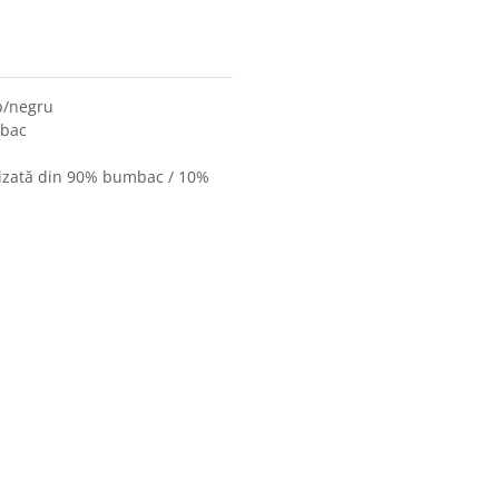
lb/negru
mbac
alizată din 90% bumbac / 10%