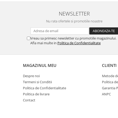
Gaming, Carti & Birotica
Birotica & Papetarie
NEWSLETTER
Console, Jocuri & Accesorii
Nu rata ofertele si promotiile noastre
Ingrijire personala & Cosmetice
Accesorii aparate de ras electrice
Vreau sa primesc newsletter cu promotiile magazinului.
Accesorii aparate hair styling
Afla mai multe in
Politica de Confidentialitate
Aparate & Accesorii ingrijire
personala
Aparate cosmetice
MAGAZINUL MEU
CLIENTI
Articole Sanatate si Wellness
Consumabile sanitare
Despre noi
Metode de
Cosmetice si produse ingrijire
Termeni si Conditii
Politica d
personala
Politica de Confidentialitate
Garantia 
Igiena dentara
Politica de livrare
ANPC
Jucarii, Copii & Bebe
Contact
Camera copilului
Hrana bebelusi