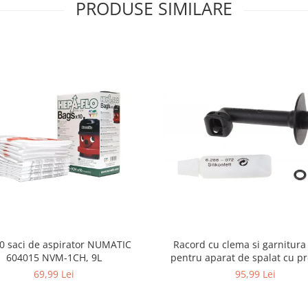
PRODUSE SIMILARE
10 saci de aspirator NUMATIC
Racord cu clema si garnitura
604015 NVM-1CH, 9L
pentru aparat de spalat cu pr
KARCHER 4.064-047.0, K2, K
69,99 Lei
95,99 Lei