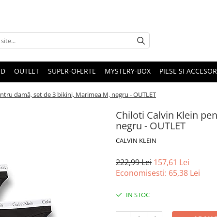
ND
OUTLET
SUPER-OFERTE
MYSTERY-BOX
PIESE SI ACCESO
pentru damă, set de 3 bikini, Marimea M, negru - OUTLET
Chiloti Calvin Klein pe
negru - OUTLET
CALVIN KLEIN
222,99 Lei
157,61 Lei
Economisesti:
65,38
Lei
IN STOC