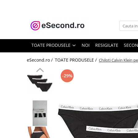
TOATE PRODUSELE
Auto Moto
Accesorii Auto
TOATE PRODUSELE
NOI
RESIGILATE
SECO
Anvelope & Jante
Covorase auto
eSecond.ro /
TOATE PRODUSELE /
Chiloti Calvin Klein 
Echipamente pentru Atelier
Electronice Auto
-29%
Intretinere & Cosmetica auto
Moto
Reparatii si echipamente auto
Trotinete electrice
Casa, Gradina & Bricolaj
Accesorii usi
Bucatarie & Servire