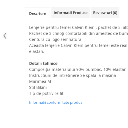
Uscatoare rufe
Informatii Produse
Review-uri
(0)
Utilaje si materiale de constructii
Descriere
Laptop, Tablete & Telefoane
Lenjerie pentru femei Calvin Klein , pachet de 3, a
Accesorii tablete
Pachet de 3 chiloți confortabili din amestec de bu
Laptopuri si Accesorii
Centura cu logo semnatura
Telefoane Mobile & accesorii
Această lenjerie Calvin Klein pentru femei este re
elastan.
Wearable & Gadgeturi
Electrocasnice & Climatizare
Detalii tehnice
Accesorii si piese masini spalat
Compoziția materialului 90% bumbac, 10% elastan
rufe si uscatoare
Instructiuni de intretinere Se spala la masina
Marimea M
Accesorii si piese masini spalat
vase
Stil Bikini
Tip de potrivire fit
Aparate Frigorifice
Aparate Racire Aer
Informatii conformitate produs
Aragaze si cuptoare cu microunde
Climatizare & sisteme de incalzire
Electrocasnice pentru Bucatarie