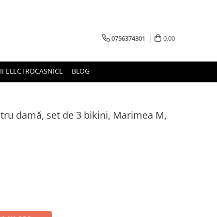
0756374301
0,00
RII ELECTROCASNICE
BLOG
ntru damă, set de 3 bikini, Marimea M,