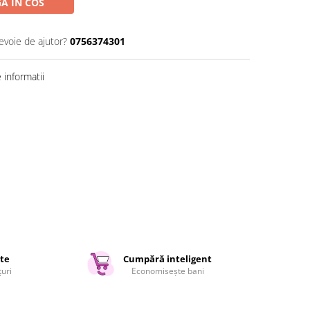
A IN COS
evoie de ajutor?
0756374301
informatii
ate
Cumpără inteligent
țuri
Economisește bani