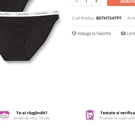
ADAUG
Cod Produs:
B07HTS4TPF
Ai n
Adauga la Favorite
Cere 
Te-ai răzgândit?
Testate si verific
Drept de retur 14 zile
Produse la super pre