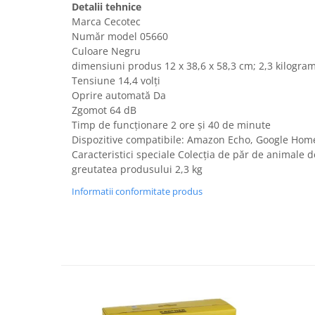
Detalii tehnice
Fiare de calcat si masini de cusut
Marca Cecotec
Ingrijire Locuinta
Număr model 05660
Purificatoare de aer
Culoare Negru
Fashion
dimensiuni produs ‎12 x 38,6 x 58,3 cm; 2,3 kilogra
Tensiune 14,4 volți
Bijuterii
Oprire automată Da
Ceasuri barbatesti
Zgomot 64 dB
Ceasuri dama
Timp de funcționare 2 ore și 40 de minute
Dispozitive compatibile: Amazon Echo, Google Hom
Cutii, curele si accesorii ceasuri
Caracteristici speciale Colecția de păr de animale
Genti si accesorii barbati
greutatea produsului 2,3 kg
Genti si accesorii femei
Informatii conformitate produs
Imbracaminte barbati
Imbracaminte femei
Imbracaminte si Incaltaminte copii
Incaltaminte barbati
Incaltaminte femei
Ochelari de soare
Ochelari de vedere