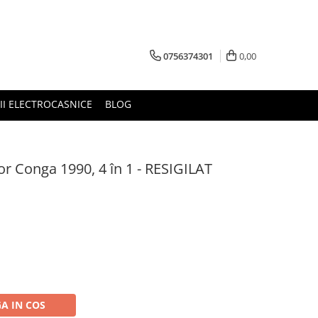
0756374301
0,00
RII ELECTROCASNICE
BLOG
r Conga 1990, 4 în 1 - RESIGILAT
A IN COS