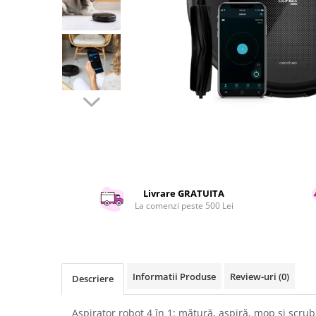
Curatenie si intretinere
Decoratiuni
Gradinarit
Hobby-uri creative
Iluminat & Electrice
Jaluzele
Kit-uri automatizari porti si usi
garaj
Mobila dormitor
Mobila gradina & terasa
Mobila Living & Dining
Livrare GRATUITA
Organizare si depozitare
La comenzi peste 500 Lei
Rafturi
Sanitare
Scule electrice si unelte
Silicon, spume si solutii tehnice
Informatii Produse
Review-uri
(0)
Descriere
Sisteme Incalzire
Textile si covoare
Aspirator robot 4 în 1: mătură, aspiră, mop și scrub