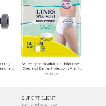
 O-ring
Scutece pentru adulti tip chilot Lines
Set 20 t
esiune,
Specialist Derma Protection Extra, 7
XS300010
3, K4
picaturi, marimea M, 14 bucati
39,99 Lei
SUPORT CLIENTI
Luni - Vineri 09:00 - 17:00