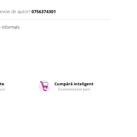
nevoie de ajutor?
0756374301
informatii
ate
Cumpără inteligent
țuri
Economisește bani