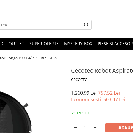
ND
OUTLET
SUPER-OFERTE
MYSTERY-BOX
PIESE SI ACCESO
or Conga 1990, 4 în 1 - RESIGILAT
Cecotec Robot Aspirato
CECOTEC
1.260,99 Lei
757,52 Lei
Economisesti:
503,47
Lei
IN STOC
ADAUG