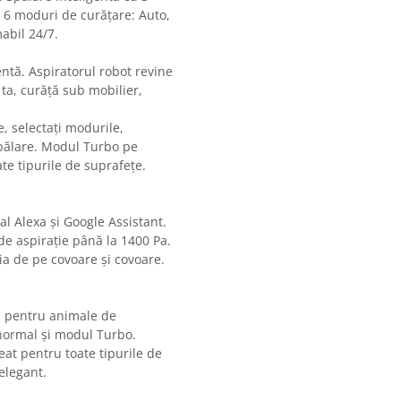
e. 6 moduri de curățare: Auto,
abil 24/7.
ntă. Aspiratorul robot revine
ta, curăță sub mobilier,
, selectați modurile,
 spălare. Modul Turbo pe
te tipurile de suprafețe.
cal Alexa și Google Assistant.
e aspirație până la 1400 Pa.
ia de pe covoare și covoare.
on pentru animale de
normal și modul Turbo.
eat pentru toate tipurile de
elegant.