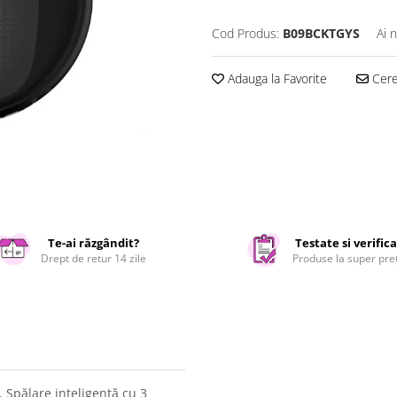
Cod Produs:
B09BCKTGYS
Ai 
Adauga la Favorite
Cere 
Te-ai răzgândit?
Testate si verific
Drept de retur 14 zile
Produse la super pre
. Spălare inteligentă cu 3