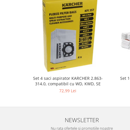
Gaming, Carti & Birotica
Birotica & Papetarie
Console, Jocuri & Accesorii
Ingrijire personala & Cosmetice
Accesorii aparate de ras electrice
Accesorii aparate hair styling
Aparate & Accesorii ingrijire
personala
Aparate cosmetice
Articole Sanatate si Wellness
Set 
Set 4 saci aspirator KARCHER 2.863-
Consumabile sanitare
314.0, compatibil cu WD, KWD, SE
Cosmetice si produse ingrijire
72,99 Lei
personala
Igiena dentara
Jucarii, Copii & Bebe
Camera copilului
NEWSLETTER
Hrana bebelusi
Nu rata ofertele si promotiile noastre