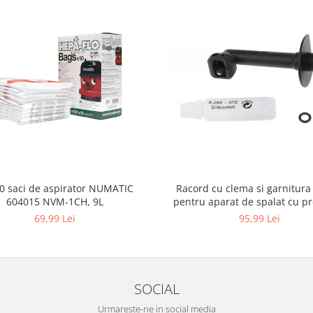
10 saci de aspirator NUMATIC
Racord cu clema si garnitura
604015 NVM-1CH, 9L
pentru aparat de spalat cu pr
KARCHER 4.064-047.0, K2, K
69,99 Lei
95,99 Lei
SOCIAL
Urmareste-ne in social media