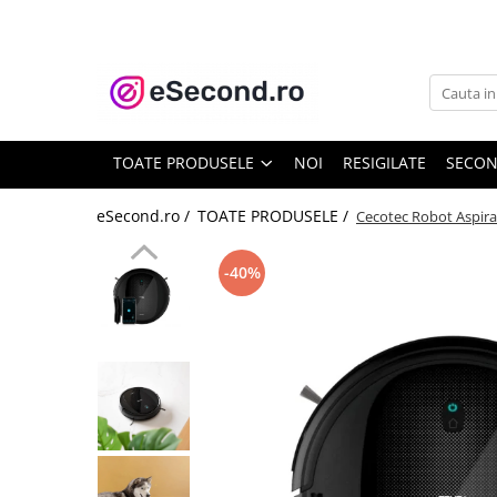
TOATE PRODUSELE
Auto Moto
Accesorii Auto
TOATE PRODUSELE
NOI
RESIGILATE
SECO
Anvelope & Jante
Covorase auto
eSecond.ro /
TOATE PRODUSELE /
Cecotec Robot Aspirat
Echipamente pentru Atelier
Electronice Auto
-40%
Intretinere & Cosmetica auto
Moto
Reparatii si echipamente auto
Trotinete electrice
Casa, Gradina & Bricolaj
Accesorii usi
Bucatarie & Servire