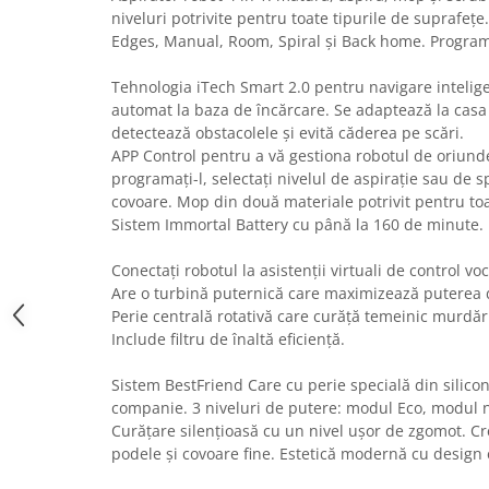
niveluri potrivite pentru toate tipurile de suprafeț
Uscatoare rufe
Edges, Manual, Room, Spiral și Back home. Program
Utilaje si materiale de constructii
Laptop, Tablete & Telefoane
Tehnologia iTech Smart 2.0 pentru navigare intelige
automat la baza de încărcare. Se adaptează la casa 
Accesorii tablete
detectează obstacolele și evită căderea pe scări.
Laptopuri si Accesorii
APP Control pentru a vă gestiona robotul de oriunde
Telefoane Mobile & accesorii
programați-l, selectați nivelul de aspirație sau de
Wearable & Gadgeturi
covoare. Mop din două materiale potrivit pentru toa
Sistem Immortal Battery cu până la 160 de minute.
Electrocasnice & Climatizare
Accesorii si piese masini spalat
Conectați robotul la asistenții virtuali de control vo
rufe si uscatoare
Are o turbină puternică care maximizează puterea d
Accesorii si piese masini spalat
Perie centrală rotativă care curăță temeinic murdăr
vase
Include filtru de înaltă eficiență.
Aparate Frigorifice
Sistem BestFriend Care cu perie specială din silic
Aparate Racire Aer
companie. 3 niveluri de putere: modul Eco, modul 
Aragaze si cuptoare cu microunde
Curățare silențioasă cu un nivel ușor de zgomot. Cr
Climatizare & sisteme de incalzire
podele și covoare fine. Estetică modernă cu design 
Electrocasnice pentru Bucatarie