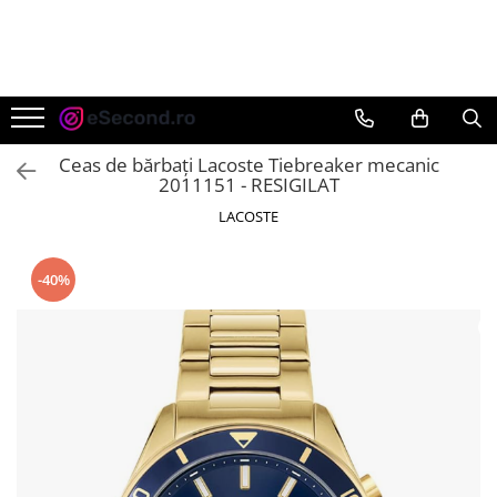
TOATE PRODUSELE
Auto Moto
Accesorii Auto
Ceas de bărbați Lacoste Tiebreaker mecanic
Anvelope & Jante
2011151 - RESIGILAT
Covorase auto
LACOSTE
Echipamente pentru Atelier
Electronice Auto
-40%
Intretinere & Cosmetica auto
Moto
Reparatii si echipamente auto
Trotinete electrice
Casa, Gradina & Bricolaj
Accesorii usi
Bucatarie & Servire