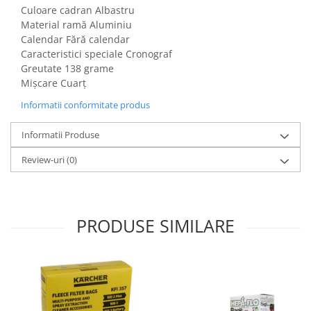
Gaming, Carti & Birotica
Culoare cadran Albastru
Material ramă Aluminiu
Birotica & Papetarie
Calendar Fără calendar
Console, Jocuri & Accesorii
Caracteristici speciale Cronograf
Ingrijire personala & Cosmetice
Greutate 138 grame
Mișcare Cuarț
Accesorii aparate de ras electrice
Informatii conformitate produs
Accesorii aparate hair styling
Aparate & Accesorii ingrijire
Informatii Produse
personala
Aparate cosmetice
Review-uri
(0)
Articole Sanatate si Wellness
Consumabile sanitare
Cosmetice si produse ingrijire
PRODUSE SIMILARE
personala
Igiena dentara
Jucarii, Copii & Bebe
Camera copilului
Hrana bebelusi