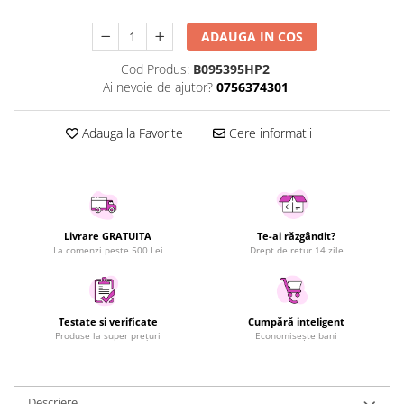
Uscatoare rufe
ADAUGA IN COS
Utilaje si materiale de constructii
Laptop, Tablete & Telefoane
Cod Produs:
B095395HP2
Ai nevoie de ajutor?
0756374301
Accesorii tablete
Laptopuri si Accesorii
Adauga la Favorite
Cere informatii
Telefoane Mobile & accesorii
Wearable & Gadgeturi
Electrocasnice & Climatizare
Accesorii si piese masini spalat
rufe si uscatoare
Livrare GRATUITA
Te-ai răzgândit?
La comenzi peste 500 Lei
Drept de retur 14 zile
Accesorii si piese masini spalat
vase
Aparate Frigorifice
Aparate Racire Aer
Testate si verificate
Cumpără inteligent
Produse la super prețuri
Economisește bani
Aragaze si cuptoare cu microunde
Climatizare & sisteme de incalzire
Electrocasnice pentru Bucatarie
Descriere