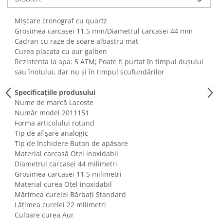
Fiare de calcat si masini de cusut
Ingrijire Locuinta
Mișcare cronograf cu quartz
Grosimea carcasei 11,5 mm/Diametrul carcasei 44 mm
Purificatoare de aer
Cadran cu raze de soare albastru mat
Fashion
Curea placata cu aur galben
Bijuterii
Rezistenta la apa: 5 ATM; Poate fi purtat în timpul dușului
sau înotului, dar nu și în timpul scufundărilor
Ceasuri barbatesti
Ceasuri dama
Specificațiile produsului
Cutii, curele si accesorii ceasuri
Nume de marcă Lacoste
Genti si accesorii barbati
Număr model 2011151
Genti si accesorii femei
Forma articolului rotund
Tip de afișare analogic
Imbracaminte barbati
Tip de închidere Buton de apăsare
Imbracaminte femei
Material carcasă Oțel inoxidabil
Imbracaminte si Incaltaminte copii
Diametrul carcasei 44 milimetri
Incaltaminte barbati
Grosimea carcasei 11,5 milimetri
Material curea Oțel inoxidabil
Incaltaminte femei
Mărimea curelei Bărbați Standard
Ochelari de soare
Lățimea curelei 22 milimetri
Ochelari de vedere
Culoare curea Aur