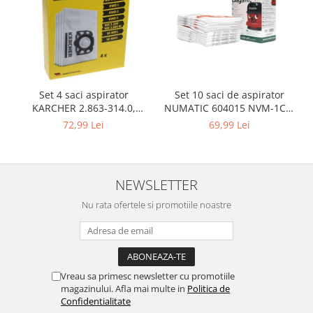
Igiena si ingrijire
Jucarii si Jocuri
Maternitate
Petshop
Accesorii animale de companie
Set 10 saci de aspirator
Set 4 saci aspirator
Acvaristica
NUMATIC 604015 NVM-1CH,
KARCHER 2.863-314.0,
Castroane si adapatori animale
9L
compatibil cu WD, KWD, SE
69,99 Lei
72,99 Lei
Igiena animale de companie
Mobila si transport animale de
companie
NEWSLETTER
Zgarzi, lese si hamuri
Nu rata ofertele si promotiile noastre
PC, Periferice & Software
Componente PC
Desktop PC & Monitoare
Imprimante, Scanere &
Vreau sa primesc newsletter cu promotiile
Consumabile
magazinului. Afla mai multe in
Politica de
Periferice PC
Confidentialitate