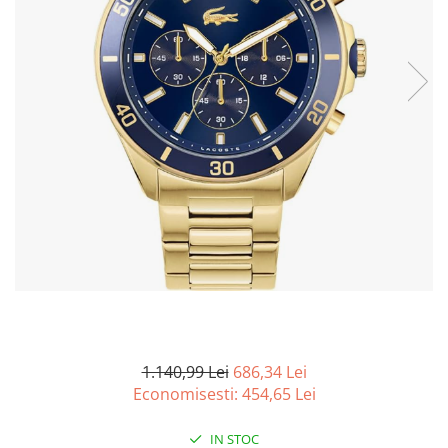
Curatenie si intretinere
Decoratiuni
Gradinarit
Hobby-uri creative
Iluminat & Electrice
Jaluzele
Kit-uri automatizari porti si usi
garaj
Mobila dormitor
Mobila gradina & terasa
Mobila Living & Dining
Organizare si depozitare
Rafturi
Sanitare
Scule electrice si unelte
1.140,99 Lei
686,34 Lei
Silicon, spume si solutii tehnice
Economisesti:
454,65
Lei
Sisteme Incalzire
IN STOC
Textile si covoare