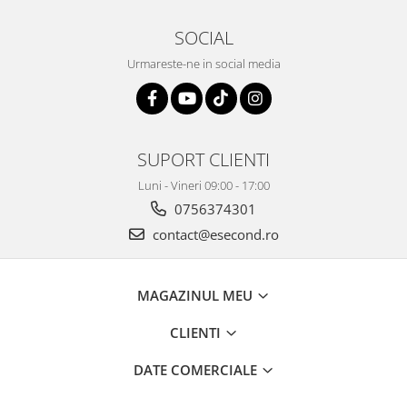
Retelistica & Supraveghere
Servere, Componente & UPS
SOCIAL
Telecomenzi garaj
Urmareste-ne in social media
Sport & Activitati in aer liber
Accesorii antrenament
Accesorii Fitness
Accesorii sportive
SUPORT CLIENTI
Articole Voiaj
Luni - Vineri 09:00 - 17:00
Camping
0756374301
Ciclism
contact@esecond.ro
Sporturi acvatice
Sporturi de interior
TV, Audio & Foto
MAGAZINUL MEU
Aparate Foto & Accesorii
CLIENTI
Audio HI-FI & Profesionale
Camere video si sport
DATE COMERCIALE
Drone si Accesorii