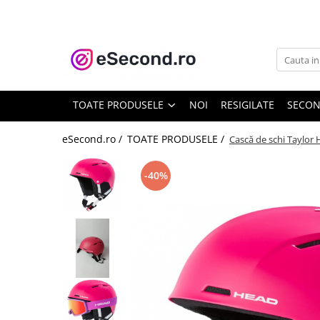
TOATE PRODUSELE
Auto Moto
Accesorii Auto
TOATE PRODUSELE
NOI
RESIGILATE
SECO
Anvelope & Jante
Covorase auto
eSecond.ro /
TOATE PRODUSELE /
Cască de schi Taylor 
Echipamente pentru Atelier
Electronice Auto
-40%
Intretinere & Cosmetica auto
Moto
Reparatii si echipamente auto
Trotinete electrice
Casa, Gradina & Bricolaj
Accesorii usi
Bucatarie & Servire