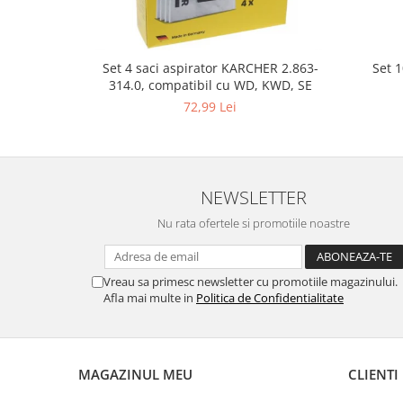
Gaming, Carti & Birotica
Birotica & Papetarie
Console, Jocuri & Accesorii
Set 
Set 4 saci aspirator KARCHER 2.863-
314.0, compatibil cu WD, KWD, SE
Ingrijire personala & Cosmetice
72,99 Lei
Accesorii aparate de ras electrice
Accesorii aparate hair styling
Aparate & Accesorii ingrijire
personala
NEWSLETTER
Aparate cosmetice
Nu rata ofertele si promotiile noastre
Articole Sanatate si Wellness
Consumabile sanitare
Cosmetice si produse ingrijire
Vreau sa primesc newsletter cu promotiile magazinului.
personala
Afla mai multe in
Politica de Confidentialitate
Igiena dentara
Jucarii, Copii & Bebe
Camera copilului
MAGAZINUL MEU
CLIENTI
Hrana bebelusi