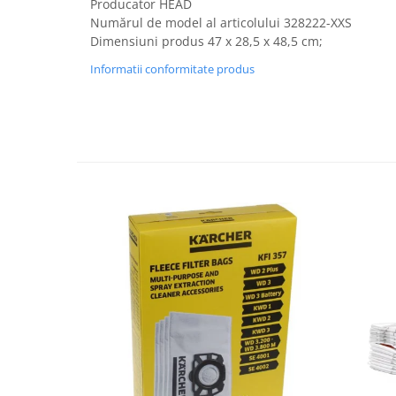
Producator HEAD
Fiare de calcat si masini de cusut
Numărul de model al articolului ‎328222-XXS
Ingrijire Locuinta
Dimensiuni produs ‎47 x 28,5 x 48,5 cm;
Purificatoare de aer
Informatii conformitate produs
Fashion
Bijuterii
Ceasuri barbatesti
Ceasuri dama
Cutii, curele si accesorii ceasuri
Genti si accesorii barbati
Genti si accesorii femei
Imbracaminte barbati
Imbracaminte femei
Imbracaminte si Incaltaminte copii
Incaltaminte barbati
Incaltaminte femei
Ochelari de soare
Ochelari de vedere