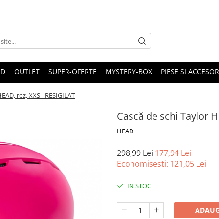
ND
OUTLET
SUPER-OFERTE
MYSTERY-BOX
PIESE SI ACCESO
HEAD, roz, XXS - RESIGILAT
Cască de schi Taylor H
HEAD
298,99 Lei
177,94 Lei
Economisesti:
121,05
Lei
IN STOC
ADAUG