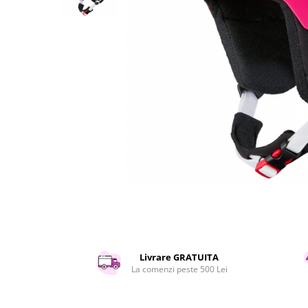
Curatenie si intretinere
Decoratiuni
Gradinarit
Hobby-uri creative
Iluminat & Electrice
Jaluzele
Kit-uri automatizari porti si usi
garaj
Mobila dormitor
Mobila gradina & terasa
Mobila Living & Dining
Organizare si depozitare
Rafturi
Sanitare
Scule electrice si unelte
Livrare GRATUITA
Silicon, spume si solutii tehnice
La comenzi peste 500 Lei
Sisteme Incalzire
Textile si covoare