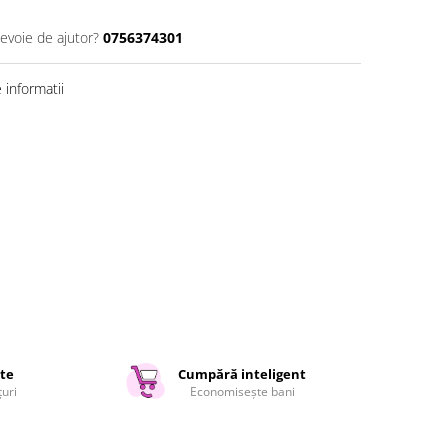
nevoie de ajutor?
0756374301
informatii
ate
Cumpără inteligent
țuri
Economisește bani