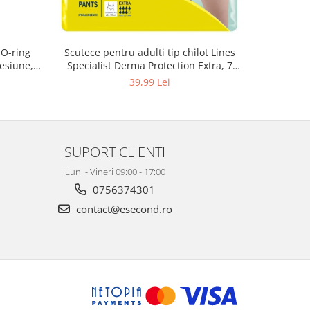
 O-ring
Scutece pentru adulti tip chilot Lines
Set antic
esiune,
Specialist Derma Protection Extra, 7
spa
3, K4
picaturi, marimea M, 14 bucati
48
39,99 Lei
SUPORT CLIENTI
Luni - Vineri 09:00 - 17:00
0756374301
contact@esecond.ro