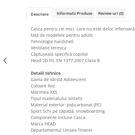
Uscatoare rufe
Informatii Produse
Review-uri
(0)
Utilaje si materiale de constructii
Descriere
Laptop, Tablete & Telefoane
Casca pentru cei mici, care nu este deloc inferioară
Accesorii tablete
față de modelele pentru adulți
Laptopuri si Accesorii
Tehnologie hardshell
Telefoane Mobile & accesorii
Ventilatie termica
Căptușeală specifică copiilor
Wearable & Gadgeturi
Head 2D Fit, EN 1077:2007 Clasa B
Electrocasnice & Climatizare
Accesorii si piese masini spalat
Detalii tehnice
rufe si uscatoare
Gama de vârstă Adolescent
Culoare Roz
Accesorii si piese masini spalat
vase
Mărimea XXS
Tipul materialului sintetic
Aparate Frigorifice
Material exterior: policarbonat (PC)
Aparate Racire Aer
Sport Schi pe zăpadă, snowboarding
Aragaze si cuptoare cu microunde
Componente incluse Casca.
Climatizare & sisteme de incalzire
Marca HEAD
Departamentul Unisex-Tineret
Electrocasnice pentru Bucatarie