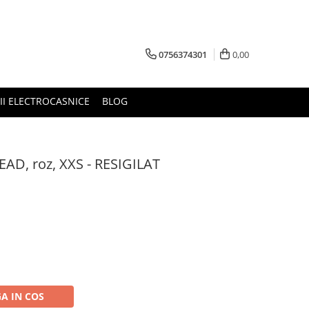
0756374301
0,00
RII ELECTROCASNICE
BLOG
EAD, roz, XXS - RESIGILAT
A IN COS