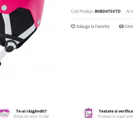
Cod Produs:
B0BD4T5V7D
Ai 
Adauga la Favorite
Cere 
Te-ai răzgândit?
Testate si verific
Drept de retur 14 zile
Produse la super pre