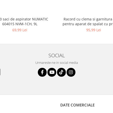
10 saci de aspirator NUMATIC
Racord cu clema si garnitura
604015 NVM-1CH, 9L
pentru aparat de spalat cu pr
KARCHER 4.064-047.0, K2, K
69,99 Lei
95,99 Lei
SOCIAL
Urmareste-ne in social media
DATE COMERCIALE