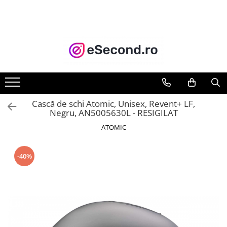
TOATE PRODUSELE
Auto Moto
Accesorii Auto
Anvelope & Jante
Covorase auto
Cască de schi Atomic, Unisex, Revent+ LF,
Echipamente pentru Atelier
Negru, AN5005630L - RESIGILAT
Electronice Auto
ATOMIC
Intretinere & Cosmetica auto
Moto
-40%
Reparatii si echipamente auto
Trotinete electrice
Casa, Gradina & Bricolaj
Accesorii usi
Bucatarie & Servire