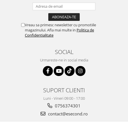
Retelistica & Supraveghere
Servere, Componente & UPS
Telecomenzi garaj
Sport & Activitati in aer liber
Vreau sa primesc newsletter cu promotiile
magazinului. Afla mai multe in
Politica de
Accesorii antrenament
Confidentialitate
Accesorii Fitness
Accesorii sportive
SOCIAL
Articole Voiaj
Urmareste-ne in social media
Camping
Ciclism
Sporturi acvatice
Sporturi de interior
SUPORT CLIENTI
TV, Audio & Foto
Luni - Vineri 09:00 - 17:00
Aparate Foto & Accesorii
0756374301
Audio HI-FI & Profesionale
contact@esecond.ro
Camere video si sport
Drone si Accesorii