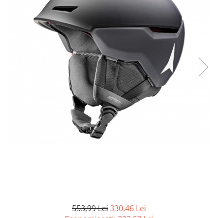
Curatenie si intretinere
Decoratiuni
Gradinarit
Hobby-uri creative
Iluminat & Electrice
Jaluzele
Kit-uri automatizari porti si usi
garaj
Mobila dormitor
Mobila gradina & terasa
Mobila Living & Dining
Organizare si depozitare
Rafturi
Sanitare
Scule electrice si unelte
Silicon, spume si solutii tehnice
Sisteme Incalzire
553,99 Lei
330,46 Lei
Textile si covoare