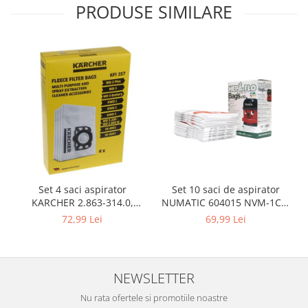
Igiena si ingrijire
PRODUSE SIMILARE
Jucarii si Jocuri
Maternitate
Petshop
Accesorii animale de companie
Acvaristica
Castroane si adapatori animale
Igiena animale de companie
Mobila si transport animale de
companie
Zgarzi, lese si hamuri
Set 10 saci de aspirator
Set 4 saci aspirator
PC, Periferice & Software
NUMATIC 604015 NVM-1CH,
KARCHER 2.863-314.0,
9L
compatibil cu WD, KWD, SE
69,99 Lei
72,99 Lei
Componente PC
Desktop PC & Monitoare
Imprimante, Scanere &
Consumabile
NEWSLETTER
Periferice PC
Nu rata ofertele si promotiile noastre