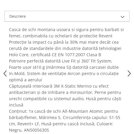
Fiare de calcat si masini de cusut
Ingrijire Locuinta
Descriere
Purificatoare de aer
Fashion
Casca de schi montana usoara si sigura pentru barbati si
femei, combinabila cu ochelarii de protectie Revent
Bijuterii
Protecție la impact cu până la 30% mai mare decât cea
Ceasuri barbatesti
cerută de standardele din industrie datorită tehnologiei
Ceasuri dama
Holo Core, certificată CE EN 1077:2007 Clasa B
Cutii, curele si accesorii ceasuri
Potrivire perfectă datorită Live Fit și 360˚ Fit System,
Foarte ușor (410 g (mărimea S)) datorită carcasei duble
Genti si accesorii barbati
In-Mold, Sistem de ventilație Aircon pentru o circulație
Genti si accesorii femei
optimă a aerului
Imbracaminte barbati
Căptușeală interioară 3M X-Static Merino cu efect
Imbracaminte femei
antibacterian și de inhibare a mirosurilor, Perne pentru
urechi compatibile cu sistemul audio, Husă pentru căști
Imbracaminte si Incaltaminte copii
inclusă
Incaltaminte barbati
Conținut: 1x cască de schi All-Mountain Atomic pentru
Incaltaminte femei
bărbați/femei, Mărimea S, Circumferința capului: 51-55
Ochelari de soare
cm, Revent+ LF, Husă pentru cască inclusă, Culoare:
Ochelari de vedere
Negru, AN5005630S