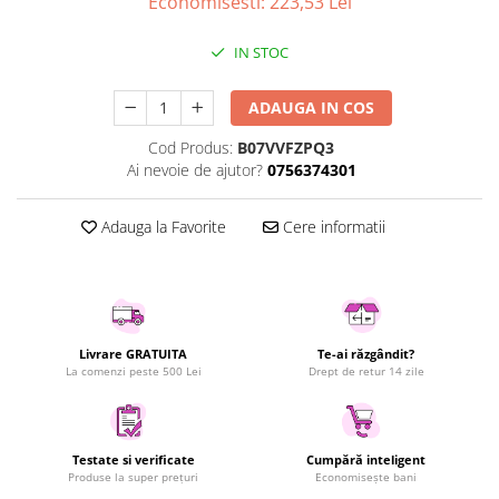
Economisesti:
223,53
Lei
Uscatoare rufe
Utilaje si materiale de constructii
IN STOC
Laptop, Tablete & Telefoane
ADAUGA IN COS
Accesorii tablete
Laptopuri si Accesorii
Cod Produs:
B07VVFZPQ3
Ai nevoie de ajutor?
0756374301
Telefoane Mobile & accesorii
Wearable & Gadgeturi
Adauga la Favorite
Cere informatii
Electrocasnice & Climatizare
Accesorii si piese masini spalat
rufe si uscatoare
Accesorii si piese masini spalat
vase
Livrare GRATUITA
Te-ai răzgândit?
Aparate Frigorifice
La comenzi peste 500 Lei
Drept de retur 14 zile
Aparate Racire Aer
Aragaze si cuptoare cu microunde
Climatizare & sisteme de incalzire
Testate si verificate
Cumpără inteligent
Produse la super prețuri
Economisește bani
Electrocasnice pentru Bucatarie