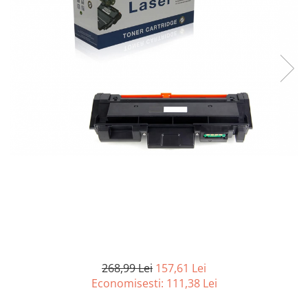
Curatenie si intretinere
Decoratiuni
Gradinarit
Hobby-uri creative
Iluminat & Electrice
Jaluzele
Kit-uri automatizari porti si usi
garaj
Mobila dormitor
Mobila gradina & terasa
Mobila Living & Dining
Organizare si depozitare
Rafturi
Sanitare
Scule electrice si unelte
268,99 Lei
157,61 Lei
Silicon, spume si solutii tehnice
Economisesti:
111,38
Lei
Sisteme Incalzire
Textile si covoare