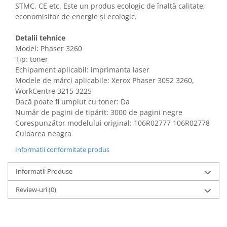
STMC, CE etc. Este un produs ecologic de înaltă calitate,
Gaming, Carti & Birotica
economisitor de energie și ecologic.
Birotica & Papetarie
Console, Jocuri & Accesorii
Detalii tehnice
Ingrijire personala & Cosmetice
Model: Phaser 3260
Tip: toner
Accesorii aparate de ras electrice
Echipament aplicabil: imprimanta laser
Accesorii aparate hair styling
Modele de mărci aplicabile: Xerox Phaser 3052 3260,
Aparate & Accesorii ingrijire
WorkCentre 3215 3225
personala
Dacă poate fi umplut cu toner: Da
Număr de pagini de tipărit: 3000 de pagini negre
Aparate cosmetice
Corespunzător modelului original: 106R02777 106R02778
Articole Sanatate si Wellness
Culoarea neagra
Consumabile sanitare
Informatii conformitate produs
Cosmetice si produse ingrijire
personala
Informatii Produse
Igiena dentara
Jucarii, Copii & Bebe
Review-uri
(0)
Camera copilului
Hrana bebelusi