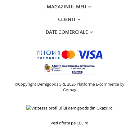
Home Cinema & Audio
MAGAZINUL MEU
Playere, Boxe & Casti
Telescoape & Optica
CLIENTI
Televizoare & accesorii
DATE COMERCIALE
Bacanie
Ambalaje cadouri
Cadouri
Curatenie si intretinere
©Copyright Demigoods SRL 2026
Platforma E-commerce by
Gomag
Vezi oferta pe CEL.ro