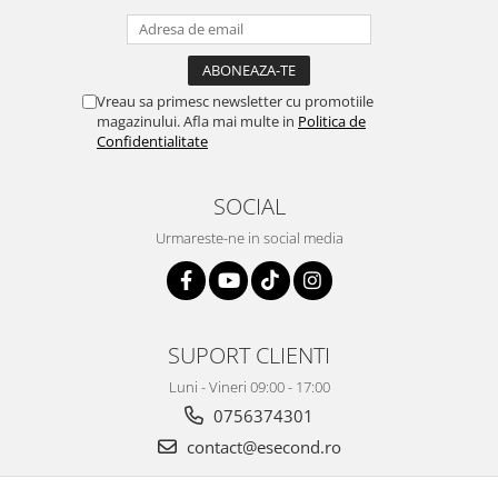
Retelistica & Supraveghere
Servere, Componente & UPS
Telecomenzi garaj
Sport & Activitati in aer liber
Vreau sa primesc newsletter cu promotiile
magazinului. Afla mai multe in
Politica de
Accesorii antrenament
Confidentialitate
Accesorii Fitness
Accesorii sportive
SOCIAL
Articole Voiaj
Urmareste-ne in social media
Camping
Ciclism
Sporturi acvatice
Sporturi de interior
SUPORT CLIENTI
TV, Audio & Foto
Luni - Vineri 09:00 - 17:00
Aparate Foto & Accesorii
0756374301
Audio HI-FI & Profesionale
contact@esecond.ro
Camere video si sport
Drone si Accesorii