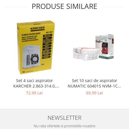
Igiena si ingrijire
PRODUSE SIMILARE
Jucarii si Jocuri
Maternitate
Petshop
Accesorii animale de companie
Acvaristica
Castroane si adapatori animale
Igiena animale de companie
Mobila si transport animale de
companie
Zgarzi, lese si hamuri
Set 10 saci de aspirator
Set 4 saci aspirator
PC, Periferice & Software
NUMATIC 604015 NVM-1CH,
KARCHER 2.863-314.0,
9L
compatibil cu WD, KWD, SE
69,99 Lei
72,99 Lei
Componente PC
Desktop PC & Monitoare
Imprimante, Scanere &
Consumabile
NEWSLETTER
Periferice PC
Nu rata ofertele si promotiile noastre