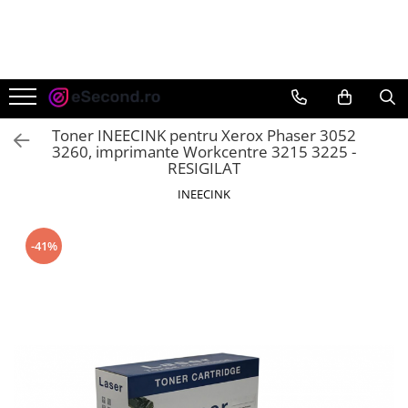
TOATE PRODUSELE
Auto Moto
Accesorii Auto
Toner INEECINK pentru Xerox Phaser 3052
Anvelope & Jante
3260, imprimante Workcentre 3215 3225 -
RESIGILAT
Covorase auto
INEECINK
Echipamente pentru Atelier
Electronice Auto
Intretinere & Cosmetica auto
-41%
Moto
Reparatii si echipamente auto
Trotinete electrice
Casa, Gradina & Bricolaj
Accesorii usi
Bucatarie & Servire