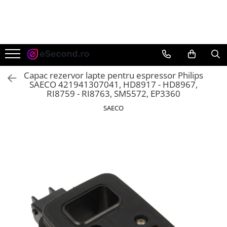
TOATE PRODUSELE
Auto Moto
Accesorii Auto
Capac rezervor lapte pentru espressor Philips
Anvelope & Jante
SAECO 421941307041, HD8917 - HD8967,
RI8759 - RI8763, SM5572, EP3360
Covorase auto
SAECO
Echipamente pentru Atelier
Electronice Auto
Intretinere & Cosmetica auto
Moto
Reparatii si echipamente auto
Trotinete electrice
Casa, Gradina & Bricolaj
Accesorii usi
Bucatarie & Servire