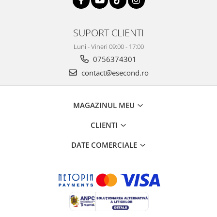
Retelistica & Supraveghere
Servere, Componente & UPS
Telecomenzi garaj
SUPORT CLIENTI
Sport & Activitati in aer liber
Luni - Vineri 09:00 - 17:00
Accesorii antrenament
0756374301
Accesorii Fitness
contact@esecond.ro
Accesorii sportive
Articole Voiaj
Camping
MAGAZINUL MEU
Ciclism
CLIENTI
Sporturi acvatice
Sporturi de interior
DATE COMERCIALE
TV, Audio & Foto
Aparate Foto & Accesorii
Audio HI-FI & Profesionale
Camere video si sport
Drone si Accesorii