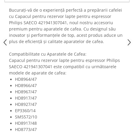
Fiare de calcat si masini de cusut
Bucurați-vă de o experiență perfectă a prepărarii cafelei
Ingrijire Locuinta
cu Capacul pentru rezervor lapte pentru espressor
Purificatoare de aer
Philips SAECO 421941307041, noul nostru accesoriu
Fashion
premium pentru aparatele de cafea. Cu designul său
inovator și performanțele de top, acest produs aduce un
Bijuterii
plus de eficiență și calitate aparatelor de cafea.
Ceasuri barbatesti
Ceasuri dama
Compatibilitate cu Aparatele de Cafea:
Cutii, curele si accesorii ceasuri
Capacul pentru rezervor lapte pentru espressor Philips
SAECO 421941307041 este compatibil cu următoarele
Genti si accesorii barbati
modele de aparate de cafea:
Genti si accesorii femei
HD8964/47
Imbracaminte barbati
HD8966/47
Imbracaminte femei
HD8967/47
HD8917/47
Imbracaminte si Incaltaminte copii
HD8927/47
Incaltaminte barbati
EP3360/14
Incaltaminte femei
SM5572/10
Ochelari de soare
HD8917/48
HD8773/47
Ochelari de vedere