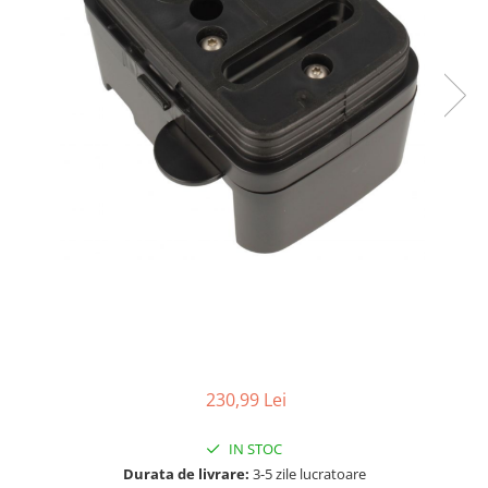
Curatenie si intretinere
Decoratiuni
Gradinarit
Hobby-uri creative
Iluminat & Electrice
Jaluzele
Kit-uri automatizari porti si usi
garaj
Mobila dormitor
Mobila gradina & terasa
Mobila Living & Dining
Organizare si depozitare
Rafturi
Sanitare
230,99 Lei
Scule electrice si unelte
Silicon, spume si solutii tehnice
IN STOC
Sisteme Incalzire
Durata de livrare:
3-5 zile lucratoare
Textile si covoare