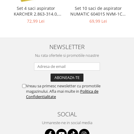
Igiena si ingrijire
Set 10 saci de aspirator
Set 4 saci aspirator
Jucarii si Jocuri
NUMATIC 604015 NVM-1CH,
KARCHER 2.863-314.0,
Maternitate
9L
compatibil cu WD, KWD, SE
69,99 Lei
72,99 Lei
Petshop
Accesorii animale de companie
Acvaristica
NEWSLETTER
Castroane si adapatori animale
Nu rata ofertele si promotiile noastre
Igiena animale de companie
Mobila si transport animale de
companie
Zgarzi, lese si hamuri
Vreau sa primesc newsletter cu promotiile
PC, Periferice & Software
magazinului. Afla mai multe in
Politica de
Confidentialitate
Componente PC
Desktop PC & Monitoare
SOCIAL
Imprimante, Scanere &
Consumabile
Urmareste-ne in social media
Periferice PC