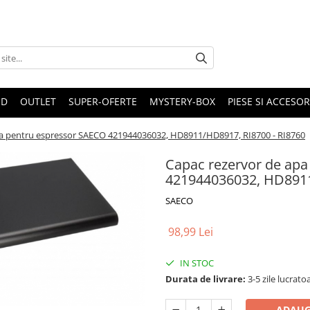
ND
OUTLET
SUPER-OFERTE
MYSTERY-BOX
PIESE SI ACCESO
pa pentru espressor SAECO 421944036032, HD8911/HD8917, RI8700 - RI8760
Capac rezervor de ap
421944036032, HD8911
SAECO
98,99 Lei
IN STOC
Durata de livrare:
3-5 zile lucrato
ADAUG