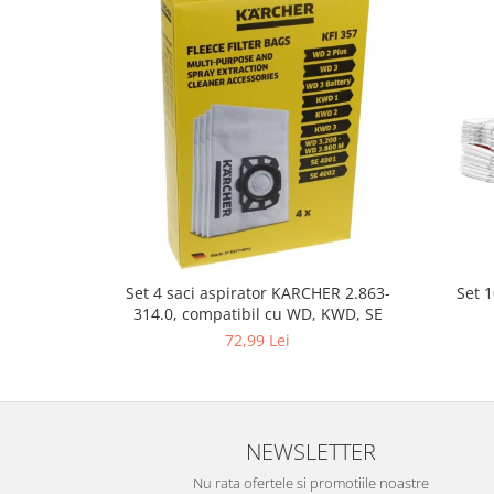
Fiare de calcat si masini de cusut
Ingrijire Locuinta
Purificatoare de aer
Fashion
Bijuterii
Ceasuri barbatesti
Ceasuri dama
Cutii, curele si accesorii ceasuri
Genti si accesorii barbati
Genti si accesorii femei
Set 
Set 4 saci aspirator KARCHER 2.863-
Imbracaminte barbati
314.0, compatibil cu WD, KWD, SE
Imbracaminte femei
72,99 Lei
Imbracaminte si Incaltaminte copii
Incaltaminte barbati
Incaltaminte femei
NEWSLETTER
Ochelari de soare
Ochelari de vedere
Nu rata ofertele si promotiile noastre