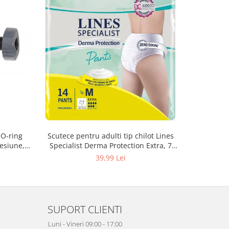
 O-ring
Scutece pentru adulti tip chilot Lines
Set 20 t
esiune,
Specialist Derma Protection Extra, 7
XS300010
3, K4
picaturi, marimea M, 14 bucati
39,99 Lei
SUPORT CLIENTI
Luni - Vineri 09:00 - 17:00