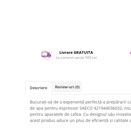
Curatenie si intretinere
Decoratiuni
Gradinarit
Hobby-uri creative
Iluminat & Electrice
Jaluzele
Kit-uri automatizari porti si usi
Livrare GRATUITA
garaj
La comenzi peste 500 Lei
Mobila dormitor
Mobila gradina & terasa
Mobila Living & Dining
Organizare si depozitare
Review-uri
(0)
Descriere
Rafturi
Sanitare
Bucurați-vă de o experiență perfectă a prepărarii c
Scule electrice si unelte
de apa pentru espressor SAECO 421944036032, nou
pentru aparatele de cafea. Cu designul său inovato
Silicon, spume si solutii tehnice
acest produs aduce un plus de eficiență și calitate 
Sisteme Incalzire
Textile si covoare