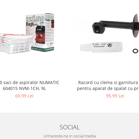
10 saci de aspirator NUMATIC
Racord cu clema si garnitura
604015 NVM-1CH, 9L
pentru aparat de spalat cu pr
KARCHER 4.064-047.0, K2, K
69,99 Lei
95,99 Lei
SOCIAL
Urmareste-ne in social media