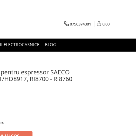
0756374301
0,00
RII ELECTROCASNICE
BLOG
a pentru espressor SAECO
/HD8917, RI8700 - RI8760
are
A IN COS