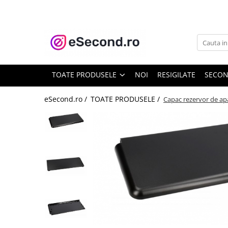
TOATE PRODUSELE
Auto Moto
Accesorii Auto
TOATE PRODUSELE
NOI
RESIGILATE
SECO
Anvelope & Jante
Covorase auto
eSecond.ro /
TOATE PRODUSELE /
Capac rezervor de a
Echipamente pentru Atelier
Electronice Auto
Intretinere & Cosmetica auto
Moto
Reparatii si echipamente auto
Trotinete electrice
Casa, Gradina & Bricolaj
Accesorii usi
Bucatarie & Servire