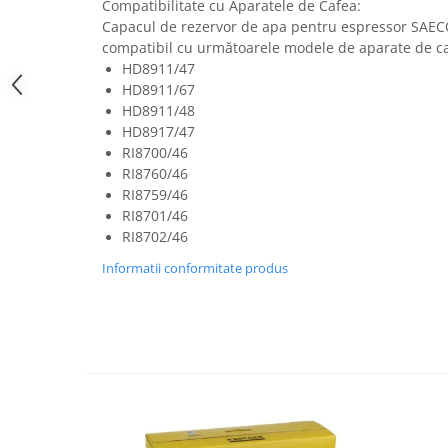
Compatibilitate cu Aparatele de Cafea:
Uscatoare rufe
Capacul de rezervor de apa pentru espressor SAE
Utilaje si materiale de constructii
compatibil cu următoarele modele de aparate de ca
HD8911/47
Laptop, Tablete & Telefoane
HD8911/67
Accesorii tablete
HD8911/48
Laptopuri si Accesorii
HD8917/47
RI8700/46
Telefoane Mobile & accesorii
RI8760/46
Wearable & Gadgeturi
RI8759/46
Electrocasnice & Climatizare
RI8701/46
RI8702/46
Accesorii si piese masini spalat
rufe si uscatoare
Informatii conformitate produs
Accesorii si piese masini spalat
vase
Aparate Frigorifice
Aparate Racire Aer
Aragaze si cuptoare cu microunde
Climatizare & sisteme de incalzire
Electrocasnice pentru Bucatarie