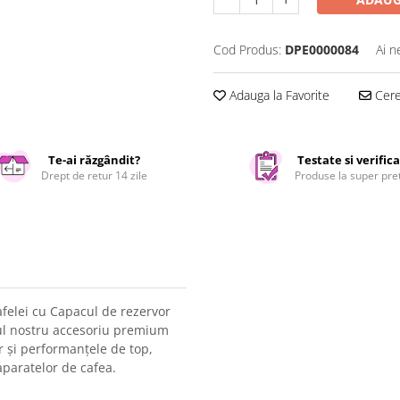
Cod Produs:
DPE0000084
Ai n
Adauga la Favorite
Cere 
Te-ai răzgândit?
Testate si verific
Drept de retur 14 zile
Produse la super pre
afelei cu Capacul de rezervor
l nostru accesoriu premium
r și performanțele de top,
aparatelor de cafea.