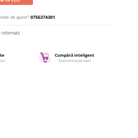
evoie de ajutor?
0756374301
informatii
ate
Cumpără inteligent
țuri
Economisește bani