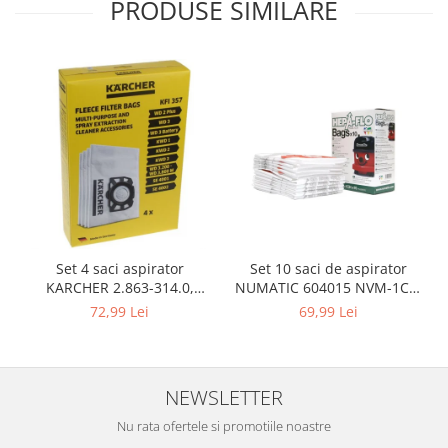
PRODUSE SIMILARE
Gaming, Carti & Birotica
Birotica & Papetarie
Console, Jocuri & Accesorii
Ingrijire personala & Cosmetice
Accesorii aparate de ras electrice
Accesorii aparate hair styling
Aparate & Accesorii ingrijire
personala
Aparate cosmetice
Articole Sanatate si Wellness
Set 10 saci de aspirator
Set 4 saci aspirator
Consumabile sanitare
NUMATIC 604015 NVM-1CH,
KARCHER 2.863-314.0,
Cosmetice si produse ingrijire
9L
compatibil cu WD, KWD, SE
69,99 Lei
72,99 Lei
personala
Igiena dentara
Jucarii, Copii & Bebe
NEWSLETTER
Camera copilului
Nu rata ofertele si promotiile noastre
Hrana bebelusi