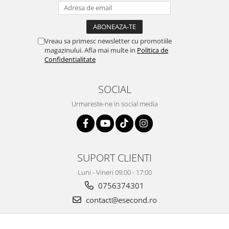
Igiena si ingrijire
Jucarii si Jocuri
Maternitate
Vreau sa primesc newsletter cu promotiile
Petshop
magazinului. Afla mai multe in
Politica de
Confidentialitate
Accesorii animale de companie
Acvaristica
SOCIAL
Castroane si adapatori animale
Igiena animale de companie
Urmareste-ne in social media
Mobila si transport animale de
companie
Zgarzi, lese si hamuri
PC, Periferice & Software
SUPORT CLIENTI
Componente PC
Luni - Vineri 09:00 - 17:00
Desktop PC & Monitoare
0756374301
Imprimante, Scanere &
contact@esecond.ro
Consumabile
Periferice PC