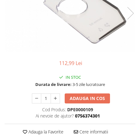
Curatenie si intretinere
Decoratiuni
Gradinarit
Hobby-uri creative
Iluminat & Electrice
Jaluzele
Kit-uri automatizari porti si usi
garaj
112,99 Lei
Mobila dormitor
Mobila gradina & terasa
IN STOC
Mobila Living & Dining
Durata de livrare:
3-5 zile lucratoare
Organizare si depozitare
Rafturi
ADAUGA IN COS
Sanitare
Cod Produs:
DPE0000109
Scule electrice si unelte
Ai nevoie de ajutor?
0756374301
Silicon, spume si solutii tehnice
Sisteme Incalzire
Adauga la Favorite
Cere informatii
Textile si covoare