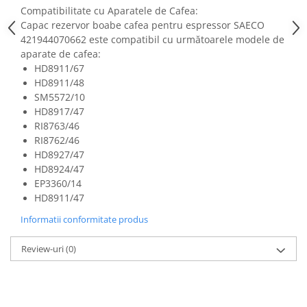
Fiare de calcat si masini de cusut
Compatibilitate cu Aparatele de Cafea:
Capac rezervor boabe cafea pentru espressor SAECO
Ingrijire Locuinta
421944070662 este compatibil cu următoarele modele de
Purificatoare de aer
aparate de cafea:
Fashion
HD8911/67
HD8911/48
Bijuterii
SM5572/10
Ceasuri barbatesti
HD8917/47
Ceasuri dama
RI8763/46
Cutii, curele si accesorii ceasuri
RI8762/46
HD8927/47
Genti si accesorii barbati
HD8924/47
Genti si accesorii femei
EP3360/14
Imbracaminte barbati
HD8911/47
Imbracaminte femei
Informatii conformitate produs
Imbracaminte si Incaltaminte copii
Incaltaminte barbati
Review-uri
(0)
Incaltaminte femei
Ochelari de soare
Ochelari de vedere