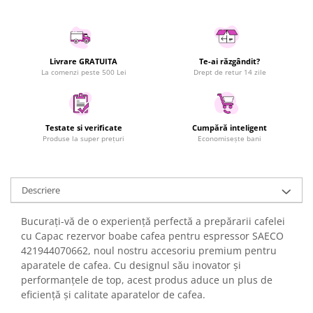
Uscatoare rufe
Utilaje si materiale de constructii
Laptop, Tablete & Telefoane
Livrare GRATUITA
Te-ai răzgândit?
Accesorii tablete
La comenzi peste 500 Lei
Drept de retur 14 zile
Laptopuri si Accesorii
Telefoane Mobile & accesorii
Wearable & Gadgeturi
Testate si verificate
Cumpără inteligent
Produse la super prețuri
Economisește bani
Electrocasnice & Climatizare
Accesorii si piese masini spalat
rufe si uscatoare
Descriere
Accesorii si piese masini spalat
vase
Bucurați-vă de o experiență perfectă a prepărarii cafelei
Aparate Frigorifice
cu Capac rezervor boabe cafea pentru espressor SAECO
Aparate Racire Aer
421944070662, noul nostru accesoriu premium pentru
aparatele de cafea. Cu designul său inovator și
Aragaze si cuptoare cu microunde
performanțele de top, acest produs aduce un plus de
Climatizare & sisteme de incalzire
eficiență și calitate aparatelor de cafea.
Electrocasnice pentru Bucatarie