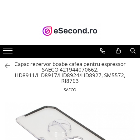
TOATE PRODUSELE
Auto Moto
Accesorii Auto
Anvelope & Jante
Covorase auto
Capac rezervor boabe cafea pentru espressor
Echipamente pentru Atelier
SAECO 421944070662,
HD8911/HD8917/HD8924/HD8927, SM5572,
Electronice Auto
RI8763
Intretinere & Cosmetica auto
SAECO
Moto
Reparatii si echipamente auto
Trotinete electrice
Casa, Gradina & Bricolaj
Accesorii usi
Bucatarie & Servire