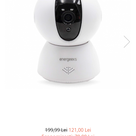
Curatenie si intretinere
Decoratiuni
Gradinarit
Hobby-uri creative
Iluminat & Electrice
Jaluzele
Kit-uri automatizari porti si usi
garaj
Mobila dormitor
Mobila gradina & terasa
Mobila Living & Dining
Organizare si depozitare
Rafturi
Sanitare
Scule electrice si unelte
Silicon, spume si solutii tehnice
Sisteme Incalzire
199,99 Lei
121,00 Lei
Textile si covoare