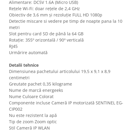
Alimentare: DC5V 1.6A (Micro USB)
Gaming, Carti & Birotica
Rețele Wi-Fi: doar rețele de 2,4 GHz
Birotica & Papetarie
Obiectiv de 3,6 mm și rezoluție FULL HD 1080p
Console, Jocuri & Accesorii
Detectie miscare si vedere pe timp de noapte pana la 10
metri
Ingrijire personala & Cosmetice
Slot pentru card SD de până la 64 GB
Accesorii aparate de ras electrice
Rotație: 355º orizontală / 90º verticală
Accesorii aparate hair styling
RJ45
Urmărire automată
Aparate & Accesorii ingrijire
personala
Detalii tehnice
Aparate cosmetice
Dimensiunea pachetului articolului 19,5 x 9,1 x 8,9
Articole Sanatate si Wellness
centimetri
Consumabile sanitare
Greutate pachet 0,35 kilograme
Nume de marcă energeeks
Cosmetice si produse ingrijire
personala
Nume Culoare Colorat
Componente incluse Cameră IP motorizată SENTINEL EG-
Igiena dentara
CIP002
Jucarii, Copii & Bebe
Nu este rezistent la apă
Camera copilului
Tip de zoom Zoom optic
Stil Cameră IP WLAN
Hrana bebelusi