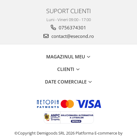
Home Cinema & Audio
SUPORT CLIENTI
Playere, Boxe & Casti
Telescoape & Optica
Luni - Vineri 09:00 - 17:00
Televizoare & accesorii
0756374301
Bacanie
contact@esecond.ro
Ambalaje cadouri
Cadouri
MAGAZINUL MEU
Curatenie si intretinere
CLIENTI
DATE COMERCIALE
©Copyright Demigoods SRL 2026
Platforma E-commerce by