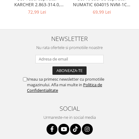
Retelistica & Supraveghere
NUMATIC 604015 NVM-1CH,
KARCHER 2.863-314.0,
Servere, Componente & UPS
9L
compatibil cu WD, KWD, SE
69,99 Lei
72,99 Lei
Telecomenzi garaj
Sport & Activitati in aer liber
Accesorii antrenament
NEWSLETTER
Accesorii Fitness
Nu rata ofertele si promotiile noastre
Accesorii sportive
Articole Voiaj
Camping
Ciclism
Vreau sa primesc newsletter cu promotiile
Sporturi acvatice
magazinului. Afla mai multe in
Politica de
Confidentialitate
Sporturi de interior
TV, Audio & Foto
SOCIAL
Aparate Foto & Accesorii
Audio HI-FI & Profesionale
Urmareste-ne in social media
Camere video si sport
Drone si Accesorii