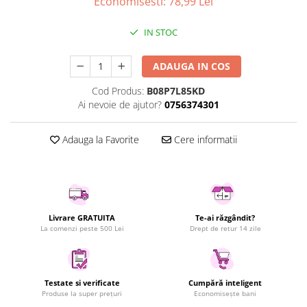
Economisesti:
78,99
Lei
Uscatoare rufe
Utilaje si materiale de constructii
IN STOC
Laptop, Tablete & Telefoane
ADAUGA IN COS
Accesorii tablete
Laptopuri si Accesorii
Cod Produs:
B08P7L85KD
Ai nevoie de ajutor?
0756374301
Telefoane Mobile & accesorii
Wearable & Gadgeturi
Adauga la Favorite
Cere informatii
Electrocasnice & Climatizare
Accesorii si piese masini spalat
rufe si uscatoare
Accesorii si piese masini spalat
vase
Livrare GRATUITA
Te-ai răzgândit?
Aparate Frigorifice
La comenzi peste 500 Lei
Drept de retur 14 zile
Aparate Racire Aer
Aragaze si cuptoare cu microunde
Climatizare & sisteme de incalzire
Testate si verificate
Cumpără inteligent
Produse la super prețuri
Economisește bani
Electrocasnice pentru Bucatarie