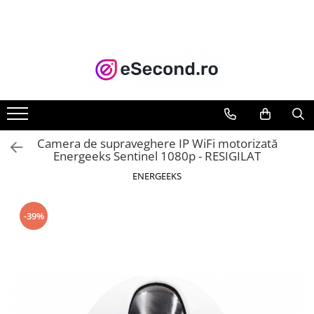
TOATE PRODUSELE
Auto Moto
Accesorii Auto
Anvelope & Jante
Covorase auto
Camera de supraveghere IP WiFi motorizată
Echipamente pentru Atelier
Energeeks Sentinel 1080p - RESIGILAT
Electronice Auto
ENERGEEKS
Intretinere & Cosmetica auto
Moto
-39%
Reparatii si echipamente auto
Trotinete electrice
Casa, Gradina & Bricolaj
Accesorii usi
Bucatarie & Servire