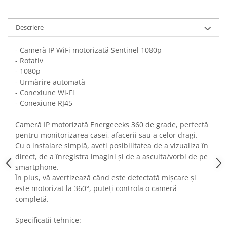
Fiare de calcat si masini de cusut
Ingrijire Locuinta
Descriere
Purificatoare de aer
Fashion
- Cameră IP WiFi motorizată Sentinel 1080p
- Rotativ
Bijuterii
- 1080p
Ceasuri barbatesti
- Urmărire automată
Ceasuri dama
- Conexiune Wi-Fi
Cutii, curele si accesorii ceasuri
- Conexiune RJ45
Genti si accesorii barbati
Cameră IP motorizată Energeeeks 360 de grade, perfectă
Genti si accesorii femei
pentru monitorizarea casei, afacerii sau a celor dragi.
Imbracaminte barbati
Cu o instalare simplă, aveți posibilitatea de a vizualiza în
Imbracaminte femei
direct, de a înregistra imagini și de a asculta/vorbi de pe
smartphone.
Imbracaminte si Incaltaminte copii
În plus, vă avertizează când este detectată mișcare și
Incaltaminte barbati
este motorizat la 360°, puteți controla o cameră
Incaltaminte femei
completă.
Ochelari de soare
Ochelari de vedere
Specificatii tehnice: