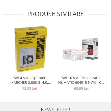
Gaming, Carti & Birotica
Birotica & Papetarie
PRODUSE SIMILARE
Console, Jocuri & Accesorii
Ingrijire personala & Cosmetice
Accesorii aparate de ras electrice
Accesorii aparate hair styling
Aparate & Accesorii ingrijire
personala
Aparate cosmetice
Articole Sanatate si Wellness
Consumabile sanitare
Cosmetice si produse ingrijire
Set 10 saci de aspirator
Set 4 saci aspirator
personala
NUMATIC 604015 NVM-1CH,
KARCHER 2.863-314.0,
Igiena dentara
9L
compatibil cu WD, KWD, SE
69,99 Lei
72,99 Lei
Jucarii, Copii & Bebe
Camera copilului
Hrana bebelusi
NEWSLETTER