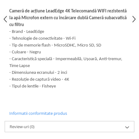
Fiare de calcat si masini de cusut
Cameră de acțiune LeadEdge 4K Telecomandă WIFI rezistentă
Ingrijire Locuinta
la apă Microfon extern cu încărcare dublă Cameră subacvatică
Purificatoare de aer
cu filtru
Fashion
- Brand - LeadEdge
Bijuterii
- Tehnologie de conectivitate - Wi-Fi
Ceasuri barbatesti
- Tip de memorie flash - MicroSDHC, Micro SD, SD
- Culoare - Negru
Ceasuri dama
- Caracteristică specială - Impermeabilă, Ușoară, Anti-tremur,
Cutii, curele si accesorii ceasuri
Time Lapse
Genti si accesorii barbati
- Dimensiunea ecranului - 2 inci
Genti si accesorii femei
- Rezoluție de captură video - 4K
Imbracaminte barbati
- Tipul de lentile - Fisheye
Imbracaminte femei
Imbracaminte si Incaltaminte copii
Incaltaminte barbati
Informatii conformitate produs
Incaltaminte femei
Ochelari de soare
Review-uri
(0)
Ochelari de vedere