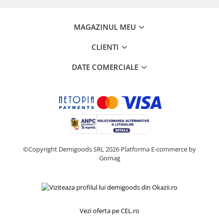
Retelistica & Supraveghere
Servere, Componente & UPS
Telecomenzi garaj
MAGAZINUL MEU
Sport & Activitati in aer liber
CLIENTI
Accesorii antrenament
Accesorii Fitness
DATE COMERCIALE
Accesorii sportive
Articole Voiaj
Camping
Ciclism
Sporturi acvatice
Sporturi de interior
©Copyright Demigoods SRL 2026
Platforma E-commerce by
TV, Audio & Foto
Gomag
Aparate Foto & Accesorii
Audio HI-FI & Profesionale
Camere video si sport
Drone si Accesorii
Vezi oferta pe CEL.ro