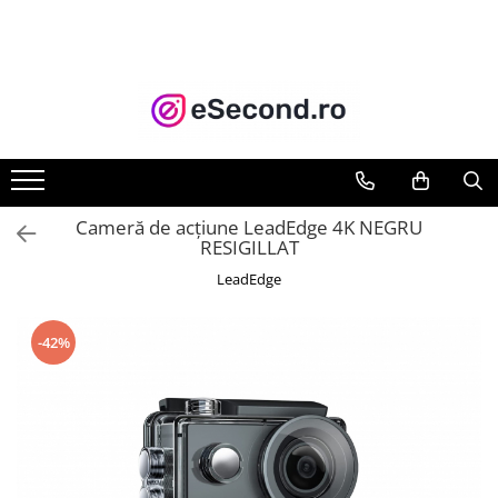
TOATE PRODUSELE
Auto Moto
Accesorii Auto
Anvelope & Jante
Covorase auto
Cameră de acțiune LeadEdge 4K NEGRU
Echipamente pentru Atelier
RESIGILLAT
Electronice Auto
LeadEdge
Intretinere & Cosmetica auto
Moto
-42%
Reparatii si echipamente auto
Trotinete electrice
Casa, Gradina & Bricolaj
Accesorii usi
Bucatarie & Servire