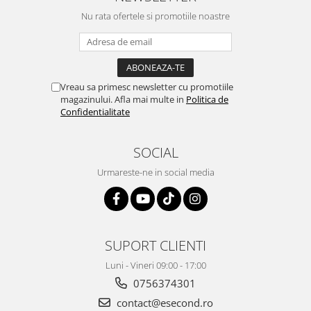
Igiena si ingrijire
Nu rata ofertele si promotiile noastre
Jucarii si Jocuri
Maternitate
Petshop
Accesorii animale de companie
Vreau sa primesc newsletter cu promotiile
magazinului. Afla mai multe in
Politica de
Acvaristica
Confidentialitate
Castroane si adapatori animale
Igiena animale de companie
SOCIAL
Mobila si transport animale de
companie
Urmareste-ne in social media
Zgarzi, lese si hamuri
PC, Periferice & Software
Componente PC
SUPORT CLIENTI
Desktop PC & Monitoare
Imprimante, Scanere &
Luni - Vineri 09:00 - 17:00
Consumabile
0756374301
Periferice PC
contact@esecond.ro