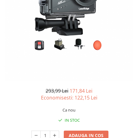
Curatenie si intretinere
Decoratiuni
Gradinarit
Hobby-uri creative
Iluminat & Electrice
Jaluzele
Kit-uri automatizari porti si usi
garaj
Mobila dormitor
Mobila gradina & terasa
Mobila Living & Dining
Organizare si depozitare
293,99 Lei
171,84 Lei
Rafturi
Economisesti:
122,15
Lei
Sanitare
Ca nou
Scule electrice si unelte
IN STOC
Silicon, spume si solutii tehnice
Sisteme Incalzire
ADAUGA IN COS
Textile si covoare