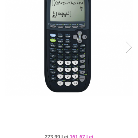
Curatenie si intretinere
Decoratiuni
Gradinarit
Hobby-uri creative
Iluminat & Electrice
Jaluzele
Kit-uri automatizari porti si usi
garaj
Mobila dormitor
Mobila gradina & terasa
Mobila Living & Dining
Organizare si depozitare
Rafturi
Sanitare
Scule electrice si unelte
Silicon, spume si solutii tehnice
Sisteme Incalzire
273,99 Lei
161,67 Lei
Textile si covoare