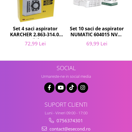
Igiena si ingrijire
Jucarii si Jocuri
Maternitate
Petshop
Set 10 saci de aspirator
Set 4 saci aspirator
NUMATIC 604015 NVM-
KARCHER 2.863-314.0,
Accesorii animale de companie
1CH, 9L
compatibil cu WD,
Acvaristica
69,99 Lei
72,99 Lei
KWD, SE
Castroane si adapatori animale
Igiena animale de companie
Mobila si transport animale de
SOCIAL
companie
Urmareste-ne in social media
Zgarzi, lese si hamuri
PC, Periferice & Software
Componente PC
SUPORT CLIENTI
Desktop PC & Monitoare
Imprimante, Scanere &
Luni - Vineri 09:00 - 17:00
Consumabile
0756374301
Periferice PC
contact@esecond.ro