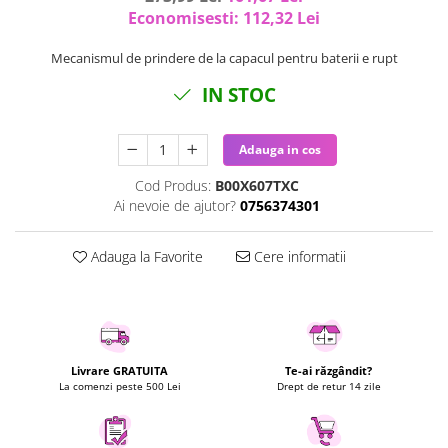
Economisesti:
112,32
Lei
Uscatoare rufe
Utilaje si materiale de constructii
Mecanismul de prindere de la capacul pentru baterii e rupt
Laptop, Tablete & Telefoane
IN STOC
Accesorii tablete
Laptopuri si Accesorii
Adauga in cos
Telefoane Mobile & accesorii
Wearable & Gadgeturi
Cod Produs:
B00X607TXC
Ai nevoie de ajutor?
0756374301
Electrocasnice & Climatizare
Accesorii si piese masini spalat
Adauga la Favorite
Cere informatii
rufe si uscatoare
Accesorii si piese masini spalat
vase
Aparate Frigorifice
Aparate Racire Aer
Livrare GRATUITA
Te-ai răzgândit?
Aragaze si cuptoare cu microunde
La comenzi peste 500 Lei
Drept de retur 14 zile
Climatizare & sisteme de incalzire
Electrocasnice pentru Bucatarie