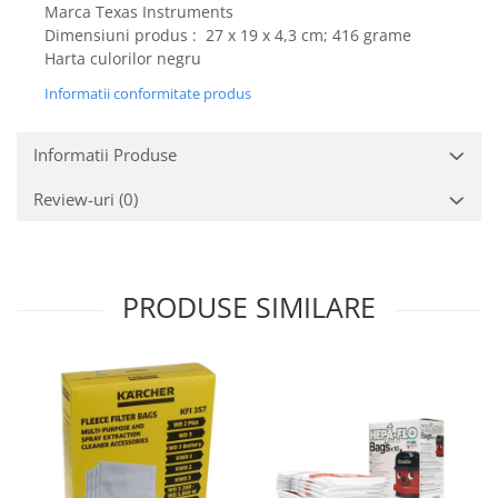
Marca Texas Instruments
Gaming, Carti & Birotica
Dimensiuni produs : ‎ 27 x 19 x 4,3 cm; 416 grame
Birotica & Papetarie
Harta culorilor negru
Console, Jocuri & Accesorii
Informatii conformitate produs
Ingrijire personala & Cosmetice
Accesorii aparate de ras electrice
Informatii Produse
Accesorii aparate hair styling
Aparate & Accesorii ingrijire
Review-uri
(0)
personala
Aparate cosmetice
Articole Sanatate si Wellness
PRODUSE SIMILARE
Consumabile sanitare
Cosmetice si produse ingrijire
personala
Igiena dentara
Jucarii, Copii & Bebe
Camera copilului
Hrana bebelusi