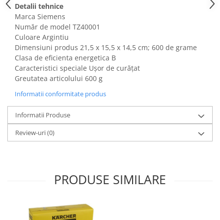
Detalii tehnice
Fiare de calcat si masini de cusut
Marca Siemens
Ingrijire Locuinta
Număr de model TZ40001
Purificatoare de aer
Culoare Argintiu
Fashion
Dimensiuni produs ‎21,5 x 15,5 x 14,5 cm; 600 de grame
Clasa de eficienta energetica B
Bijuterii
Caracteristici speciale Ușor de curățat
Ceasuri barbatesti
Greutatea articolului 600 g
Ceasuri dama
Informatii conformitate produs
Cutii, curele si accesorii ceasuri
Genti si accesorii barbati
Informatii Produse
Genti si accesorii femei
Review-uri
(0)
Imbracaminte barbati
Imbracaminte femei
Imbracaminte si Incaltaminte copii
Incaltaminte barbati
PRODUSE SIMILARE
Incaltaminte femei
Ochelari de soare
Ochelari de vedere