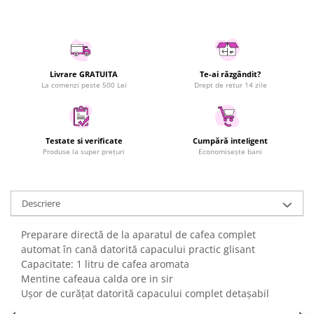
Uscatoare rufe
Utilaje si materiale de constructii
Laptop, Tablete & Telefoane
Accesorii tablete
Livrare GRATUITA
Te-ai răzgândit?
La comenzi peste 500 Lei
Drept de retur 14 zile
Laptopuri si Accesorii
Telefoane Mobile & accesorii
Wearable & Gadgeturi
Testate si verificate
Cumpără inteligent
Electrocasnice & Climatizare
Produse la super prețuri
Economisește bani
Accesorii si piese masini spalat
rufe si uscatoare
Accesorii si piese masini spalat
Descriere
vase
Aparate Frigorifice
Preparare directă de la aparatul de cafea complet
automat în cană datorită capacului practic glisant
Aparate Racire Aer
Capacitate: 1 litru de cafea aromata
Aragaze si cuptoare cu microunde
Mentine cafeaua calda ore in sir
Climatizare & sisteme de incalzire
Ușor de curățat datorită capacului complet detașabil
Electrocasnice pentru Bucatarie