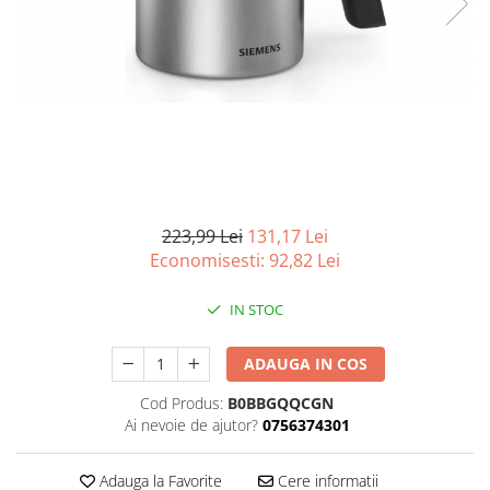
Curatenie si intretinere
Decoratiuni
Gradinarit
Hobby-uri creative
Iluminat & Electrice
Jaluzele
Kit-uri automatizari porti si usi
garaj
Mobila dormitor
223,99 Lei
131,17 Lei
Mobila gradina & terasa
Economisesti:
92,82
Lei
Mobila Living & Dining
IN STOC
Organizare si depozitare
Rafturi
ADAUGA IN COS
Sanitare
Scule electrice si unelte
Cod Produs:
B0BBGQQCGN
Ai nevoie de ajutor?
0756374301
Silicon, spume si solutii tehnice
Sisteme Incalzire
Adauga la Favorite
Cere informatii
Textile si covoare