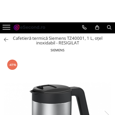
TOATE PRODUSELE
Auto Moto
Accesorii Auto
Cafetieră termică Siemens TZ40001, 1 L, oțel
Anvelope & Jante
inoxidabil - RESIGILAT
Covorase auto
SIEMENS
Echipamente pentru Atelier
Electronice Auto
-41%
Intretinere & Cosmetica auto
Moto
Reparatii si echipamente auto
Trotinete electrice
Casa, Gradina & Bricolaj
Accesorii usi
Bucatarie & Servire