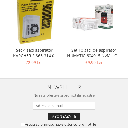
Gaming, Carti & Birotica
Birotica & Papetarie
Console, Jocuri & Accesorii
Ingrijire personala & Cosmetice
Accesorii aparate de ras electrice
Accesorii aparate hair styling
Set 10 saci de aspirator
Set 4 saci aspirator
Aparate & Accesorii ingrijire
NUMATIC 604015 NVM-1CH,
KARCHER 2.863-314.0,
personala
9L
compatibil cu WD, KWD, SE
69,99 Lei
72,99 Lei
Aparate cosmetice
Articole Sanatate si Wellness
Consumabile sanitare
NEWSLETTER
Cosmetice si produse ingrijire
personala
Nu rata ofertele si promotiile noastre
Igiena dentara
Jucarii, Copii & Bebe
Camera copilului
Hrana bebelusi
Vreau sa primesc newsletter cu promotiile