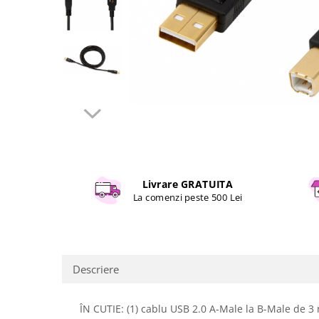
Curatenie si intretinere
Decoratiuni
Gradinarit
Hobby-uri creative
Iluminat & Electrice
Jaluzele
Kit-uri automatizari porti si usi
garaj
Mobila dormitor
Mobila gradina & terasa
Livrare GRATUITA
Mobila Living & Dining
La comenzi peste 500 Lei
Organizare si depozitare
Rafturi
Sanitare
Scule electrice si unelte
Descriere
Silicon, spume si solutii tehnice
Sisteme Incalzire
ÎN CUTIE: (1) cablu USB 2.0 A-Male la B-Male de 3
Textile si covoare