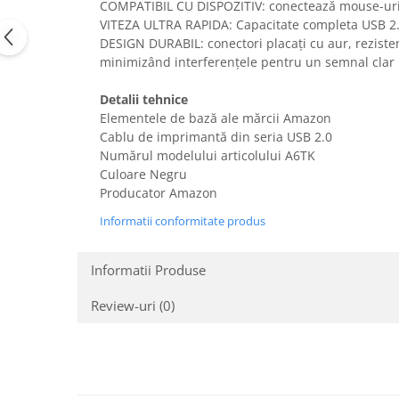
COMPATIBIL CU DISPOZITIV: conectează mouse-uri, t
Uscatoare rufe
VITEZA ULTRA RAPIDA: Capacitate completa USB 2.
Utilaje si materiale de constructii
DESIGN DURABIL: conectori placați cu aur, rezisten
minimizând interferențele pentru un semnal clar
Laptop, Tablete & Telefoane
Accesorii tablete
Detalii tehnice
Laptopuri si Accesorii
Elementele de bază ale mărcii Amazon
Cablu de imprimantă din seria USB 2.0
Telefoane Mobile & accesorii
Numărul modelului articolului ‎A6TK
Wearable & Gadgeturi
Culoare Negru
Electrocasnice & Climatizare
Producator Amazon
Accesorii si piese masini spalat
Informatii conformitate produs
rufe si uscatoare
Accesorii si piese masini spalat
Informatii Produse
vase
Aparate Frigorifice
Review-uri
(0)
Aparate Racire Aer
Aragaze si cuptoare cu microunde
Climatizare & sisteme de incalzire
Electrocasnice pentru Bucatarie