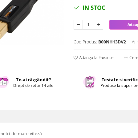
IN STOC
Adaug
Cod Produs:
B00NH13DV2
Ai 
Adauga la Favorite
Cere 
Te-ai răzgândit?
Testate si verifi
Drept de retur 14 zile
Produse la super pr
 metri de mare viteză