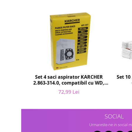
Fiare de calcat si masini de cusut
Ingrijire Locuinta
Purificatoare de aer
Fashion
Bijuterii
Ceasuri barbatesti
Ceasuri dama
Cutii, curele si accesorii ceasuri
Genti si accesorii barbati
Genti si accesorii femei
Set 10
Set 4 saci aspirator KARCHER
Imbracaminte barbati
2.863-314.0, compatibil cu WD,
KWD, SE
Imbracaminte femei
72,99 Lei
Imbracaminte si Incaltaminte copii
Incaltaminte barbati
Incaltaminte femei
SOCIAL
Ochelari de soare
Urmareste-ne in social m
Ochelari de vedere