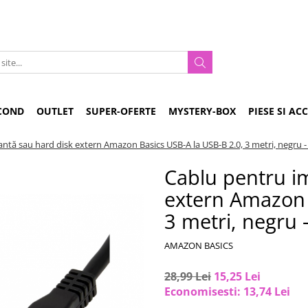
COND
OUTLET
SUPER-OFERTE
MYSTERY-BOX
PIESE SI AC
ntă sau hard disk extern Amazon Basics USB-A la USB-B 2.0, 3 metri, negru 
Cablu pentru i
extern Amazon 
3 metri, negru 
AMAZON BASICS
28,99 Lei
15,25 Lei
Economisesti:
13,74
Lei