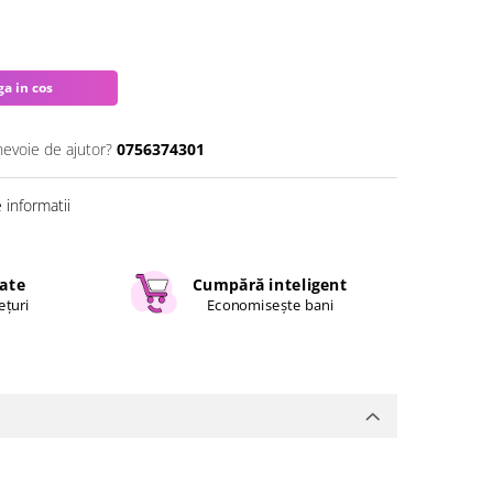
a in cos
nevoie de ajutor?
0756374301
informatii
cate
Cumpără inteligent
ețuri
Economisește bani