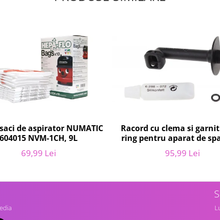
 saci de aspirator NUMATIC
Racord cu clema si garni
604015 NVM-1CH, 9L
ring pentru aparat de spa
presiune, KARCHER 4.064-
69,99 Lei
95,99 Lei
K2, K3, K4
S
edia
Lu