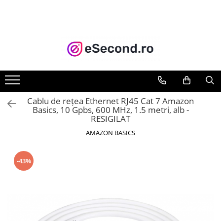
TOATE PRODUSELE
Auto Moto
Accesorii Auto
Anvelope & Jante
Covorase auto
Cablu de rețea Ethernet RJ45 Cat 7 Amazon
Echipamente pentru Atelier
Basics, 10 Gpbs, 600 MHz, 1.5 metri, alb -
RESIGILAT
Electronice Auto
Intretinere & Cosmetica auto
AMAZON BASICS
Moto
Reparatii si echipamente auto
-43%
Trotinete electrice
Casa, Gradina & Bricolaj
Accesorii usi
Bucatarie & Servire