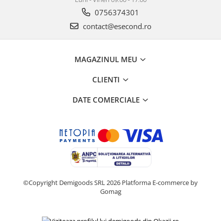
Retelistica & Supraveghere
0756374301
Servere, Componente & UPS
contact@esecond.ro
Telecomenzi garaj
Sport & Activitati in aer liber
Accesorii antrenament
MAGAZINUL MEU
Accesorii Fitness
CLIENTI
Accesorii sportive
Articole Voiaj
DATE COMERCIALE
Camping
Ciclism
Sporturi acvatice
Sporturi de interior
TV, Audio & Foto
Aparate Foto & Accesorii
©Copyright Demigoods SRL 2026
Platforma E-commerce by
Audio HI-FI & Profesionale
Gomag
Camere video si sport
Drone si Accesorii