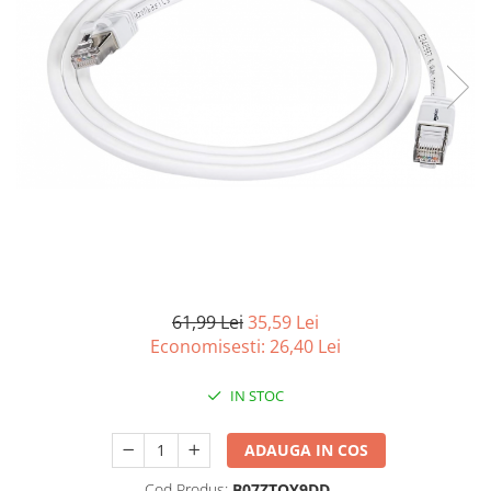
Curatenie si intretinere
Decoratiuni
Gradinarit
Hobby-uri creative
Iluminat & Electrice
Jaluzele
Kit-uri automatizari porti si usi
garaj
Mobila dormitor
Mobila gradina & terasa
Mobila Living & Dining
Organizare si depozitare
61,99 Lei
35,59 Lei
Rafturi
Economisesti:
26,40
Lei
Sanitare
IN STOC
Scule electrice si unelte
Silicon, spume si solutii tehnice
ADAUGA IN COS
Sisteme Incalzire
Textile si covoare
Cod Produs:
B07ZTQY9DD