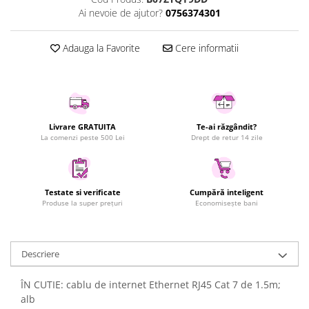
Ai nevoie de ajutor?
0756374301
Uscatoare rufe
Utilaje si materiale de constructii
Adauga la Favorite
Cere informatii
Laptop, Tablete & Telefoane
Accesorii tablete
Laptopuri si Accesorii
Telefoane Mobile & accesorii
Wearable & Gadgeturi
Livrare GRATUITA
Te-ai răzgândit?
La comenzi peste 500 Lei
Drept de retur 14 zile
Electrocasnice & Climatizare
Accesorii si piese masini spalat
rufe si uscatoare
Testate si verificate
Cumpără inteligent
Accesorii si piese masini spalat
Produse la super prețuri
Economisește bani
vase
Aparate Frigorifice
Aparate Racire Aer
Descriere
Aragaze si cuptoare cu microunde
Climatizare & sisteme de incalzire
ÎN CUTIE: cablu de internet Ethernet RJ45 Cat 7 de 1.5m;
alb
Electrocasnice pentru Bucatarie