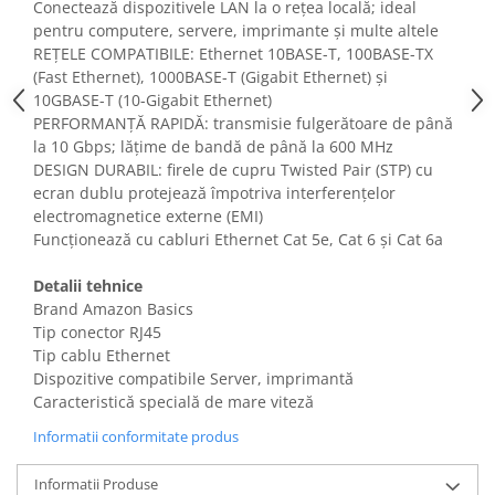
Conectează dispozitivele LAN la o rețea locală; ideal
Fiare de calcat si masini de cusut
pentru computere, servere, imprimante și multe altele
Ingrijire Locuinta
REȚELE COMPATIBILE: Ethernet 10BASE-T, 100BASE-TX
Purificatoare de aer
(Fast Ethernet), 1000BASE-T (Gigabit Ethernet) și
10GBASE-T (10-Gigabit Ethernet)
Fashion
PERFORMANȚĂ RAPIDĂ: transmisie fulgerătoare de până
Bijuterii
la 10 Gbps; lățime de bandă de până la 600 MHz
Ceasuri barbatesti
DESIGN DURABIL: firele de cupru Twisted Pair (STP) cu
ecran dublu protejează împotriva interferențelor
Ceasuri dama
electromagnetice externe (EMI)
Cutii, curele si accesorii ceasuri
Funcționează cu cabluri Ethernet Cat 5e, Cat 6 și Cat 6a
Genti si accesorii barbati
Genti si accesorii femei
Detalii tehnice
Imbracaminte barbati
Brand Amazon Basics
Tip conector RJ45
Imbracaminte femei
Tip cablu Ethernet
Imbracaminte si Incaltaminte copii
Dispozitive compatibile Server, imprimantă
Incaltaminte barbati
Caracteristică specială de mare viteză
Incaltaminte femei
Informatii conformitate produs
Ochelari de soare
Ochelari de vedere
Informatii Produse