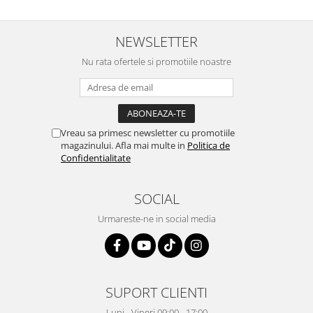
Igiena si ingrijire
Jucarii si Jocuri
NEWSLETTER
Maternitate
Petshop
Nu rata ofertele si promotiile noastre
Accesorii animale de companie
Acvaristica
Castroane si adapatori animale
Vreau sa primesc newsletter cu promotiile
Igiena animale de companie
magazinului. Afla mai multe in
Politica de
Mobila si transport animale de
Confidentialitate
companie
Zgarzi, lese si hamuri
SOCIAL
PC, Periferice & Software
Urmareste-ne in social media
Componente PC
Desktop PC & Monitoare
Imprimante, Scanere &
Consumabile
SUPORT CLIENTI
Periferice PC
Luni - Vineri 09:00 - 17:00