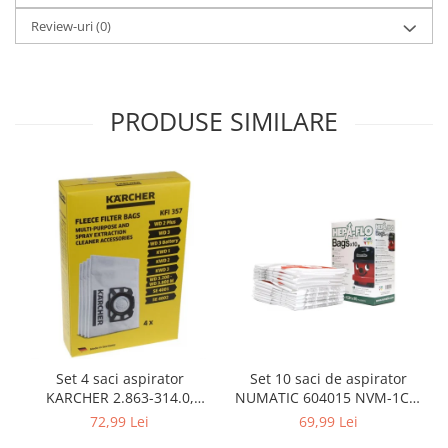
Gaming, Carti & Birotica
Review-uri
(0)
Birotica & Papetarie
Console, Jocuri & Accesorii
Ingrijire personala & Cosmetice
PRODUSE SIMILARE
Accesorii aparate de ras electrice
Accesorii aparate hair styling
Aparate & Accesorii ingrijire
personala
Aparate cosmetice
Articole Sanatate si Wellness
Consumabile sanitare
Cosmetice si produse ingrijire
personala
Igiena dentara
Jucarii, Copii & Bebe
Set 10 saci de aspirator
Set 4 saci aspirator
NUMATIC 604015 NVM-1CH,
KARCHER 2.863-314.0,
Camera copilului
9L
compatibil cu WD, KWD, SE
69,99 Lei
72,99 Lei
Hrana bebelusi