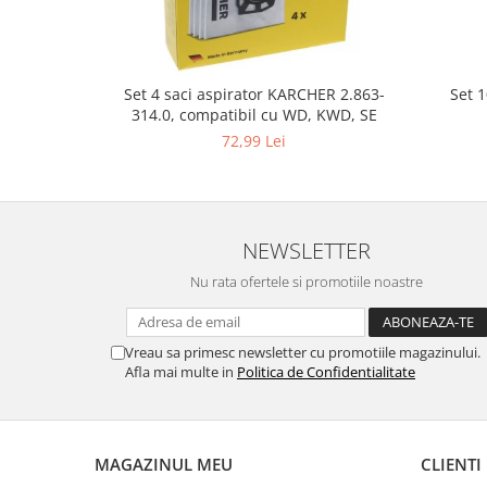
Gaming, Carti & Birotica
Birotica & Papetarie
Console, Jocuri & Accesorii
Set 
Set 4 saci aspirator KARCHER 2.863-
Ingrijire personala & Cosmetice
314.0, compatibil cu WD, KWD, SE
Accesorii aparate de ras electrice
72,99 Lei
Accesorii aparate hair styling
Aparate & Accesorii ingrijire
personala
Aparate cosmetice
NEWSLETTER
Articole Sanatate si Wellness
Nu rata ofertele si promotiile noastre
Consumabile sanitare
Cosmetice si produse ingrijire
personala
Vreau sa primesc newsletter cu promotiile magazinului.
Afla mai multe in
Politica de Confidentialitate
Igiena dentara
Jucarii, Copii & Bebe
Camera copilului
MAGAZINUL MEU
CLIENTI
Hrana bebelusi