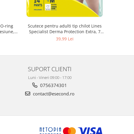
 O-ring
Scutece pentru adulti tip chilot Lines
Set 20 t
esiune,
Specialist Derma Protection Extra, 7
XS300010
3, K4
picaturi, marimea M, 14 bucati
39,99 Lei
SUPORT CLIENTI
Luni - Vineri 09:00 - 17:00
0756374301
contact@esecond.ro