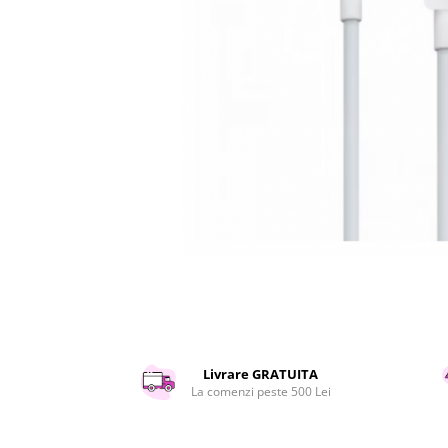
Curatenie si intretinere
Decoratiuni
Gradinarit
Hobby-uri creative
Iluminat & Electrice
Jaluzele
Kit-uri automatizari porti si usi
garaj
Mobila dormitor
Mobila gradina & terasa
Mobila Living & Dining
Organizare si depozitare
Rafturi
Sanitare
Scule electrice si unelte
Livrare GRATUITA
Silicon, spume si solutii tehnice
La comenzi peste 500 Lei
Sisteme Incalzire
Textile si covoare