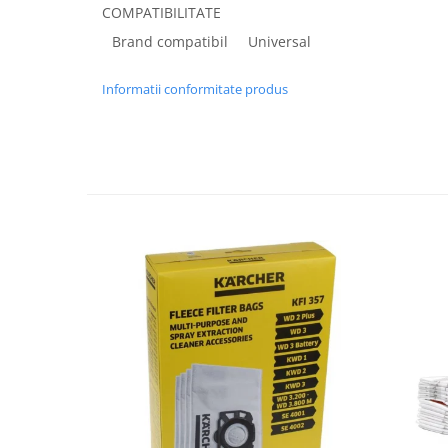
COMPATIBILITATE
Fiare de calcat si masini de cusut
Ingrijire Locuinta
Brand compatibil
Universal
Purificatoare de aer
Informatii conformitate produs
Fashion
Bijuterii
Ceasuri barbatesti
Ceasuri dama
Cutii, curele si accesorii ceasuri
Genti si accesorii barbati
Genti si accesorii femei
Imbracaminte barbati
Imbracaminte femei
Imbracaminte si Incaltaminte copii
Incaltaminte barbati
Incaltaminte femei
Ochelari de soare
Ochelari de vedere