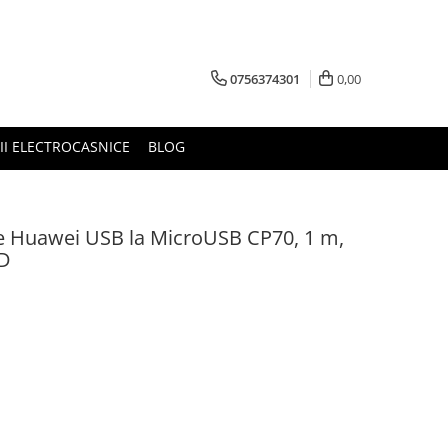
0756374301
0,00
RII ELECTROCASNICE
BLOG
re Huawei USB la MicroUSB CP70, 1 m,
ND