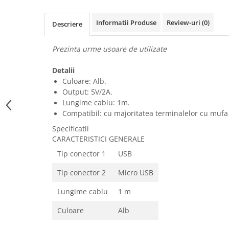
Uscatoare rufe
Informatii Produse
Review-uri
(0)
Utilaje si materiale de constructii
Descriere
Laptop, Tablete & Telefoane
Prezinta urme usoare de utilizate
Accesorii tablete
Laptopuri si Accesorii
Detalii
Telefoane Mobile & accesorii
Culoare: Alb.
Output: 5V/2A.
Wearable & Gadgeturi
Lungime cablu: 1m.
Electrocasnice & Climatizare
Compatibil: cu majoritatea terminalelor cu mufa
Accesorii si piese masini spalat
Specificatii
rufe si uscatoare
CARACTERISTICI GENERALE
Accesorii si piese masini spalat
Tip conector 1
USB
vase
Aparate Frigorifice
Tip conector 2
Micro USB
Aparate Racire Aer
Lungime cablu
1 m
Aragaze si cuptoare cu microunde
Climatizare & sisteme de incalzire
Culoare
Alb
Electrocasnice pentru Bucatarie