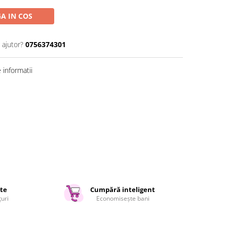
A IN COS
 ajutor?
0756374301
informatii
ate
Cumpără inteligent
țuri
Economisește bani