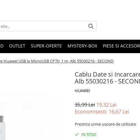
ND
OUTLET
SUPER-OFERTE
MYSTERY-BOX
PIESE SI ACCESO
are Huawei USB la MicroUSB CP70, 1 m, Alb 55030216 - SECOND
Cablu Date si Incarca
Alb 55030216 - SECO
HUAWEI
35,99 Lei
19,32 Lei
Economisesti:
16,67
Lei
Prezinta urme usoare de utilizate
IN STOC