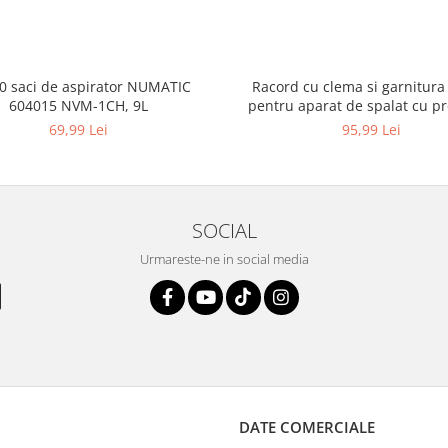
10 saci de aspirator NUMATIC
Racord cu clema si garnitura
604015 NVM-1CH, 9L
pentru aparat de spalat cu pr
KARCHER 4.064-047.0, K2, K
69,99 Lei
95,99 Lei
SOCIAL
Urmareste-ne in social media
DATE COMERCIALE