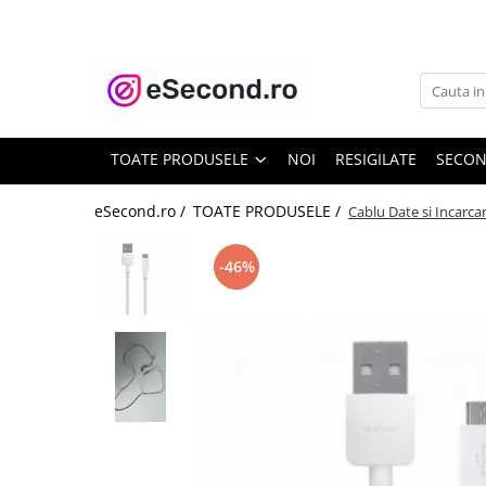
TOATE PRODUSELE
Auto Moto
Accesorii Auto
TOATE PRODUSELE
NOI
RESIGILATE
SECO
Anvelope & Jante
Covorase auto
eSecond.ro /
TOATE PRODUSELE /
Cablu Date si Incarc
Echipamente pentru Atelier
Electronice Auto
-46%
Intretinere & Cosmetica auto
Moto
Reparatii si echipamente auto
Trotinete electrice
Casa, Gradina & Bricolaj
Accesorii usi
Bucatarie & Servire