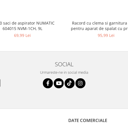
10 saci de aspirator NUMATIC
Racord cu clema si garnitura
604015 NVM-1CH, 9L
pentru aparat de spalat cu pr
KARCHER 4.064-047.0, K2, K
69,99 Lei
95,99 Lei
SOCIAL
Urmareste-ne in social media
DATE COMERCIALE