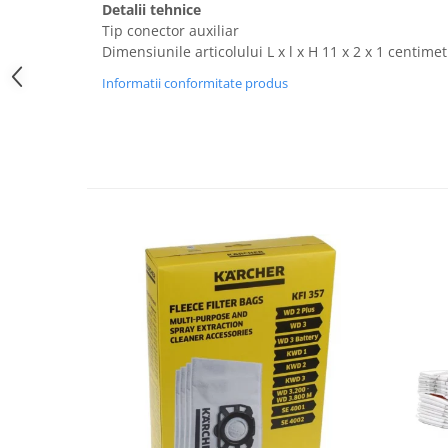
Detalii tehnice
Uscatoare rufe
Tip conector auxiliar
Utilaje si materiale de constructii
Dimensiunile articolului L x l x H 11 x 2 x 1 centimet
Laptop, Tablete & Telefoane
Informatii conformitate produs
Accesorii tablete
Laptopuri si Accesorii
Telefoane Mobile & accesorii
Wearable & Gadgeturi
Electrocasnice & Climatizare
Accesorii si piese masini spalat
rufe si uscatoare
Accesorii si piese masini spalat
vase
Aparate Frigorifice
Aparate Racire Aer
Aragaze si cuptoare cu microunde
Climatizare & sisteme de incalzire
Electrocasnice pentru Bucatarie