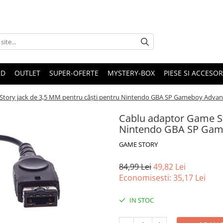
ND
OUTLET
SUPER-OFERTE
MYSTERY-BOX
PIESE SI ACCESO
Story jack de 3,5 MM pentru căști pentru Nintendo GBA SP Gameboy Advanc
Cablu adaptor Game St
Nintendo GBA SP Game
GAME STORY
84,99 Lei
49,82 Lei
Economisesti:
35,17
Lei
IN STOC