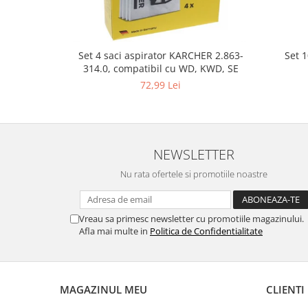
Fiare de calcat si masini de cusut
Ingrijire Locuinta
Purificatoare de aer
Set 
Set 4 saci aspirator KARCHER 2.863-
Fashion
314.0, compatibil cu WD, KWD, SE
Bijuterii
72,99 Lei
Ceasuri barbatesti
Ceasuri dama
Cutii, curele si accesorii ceasuri
NEWSLETTER
Genti si accesorii barbati
Genti si accesorii femei
Nu rata ofertele si promotiile noastre
Imbracaminte barbati
Imbracaminte femei
Vreau sa primesc newsletter cu promotiile magazinului.
Imbracaminte si Incaltaminte copii
Afla mai multe in
Politica de Confidentialitate
Incaltaminte barbati
Incaltaminte femei
Ochelari de soare
MAGAZINUL MEU
CLIENTI
Ochelari de vedere