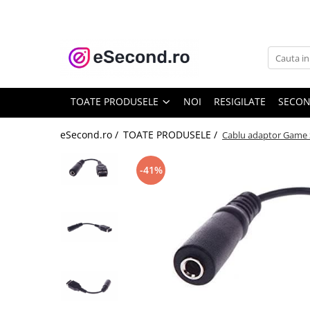
TOATE PRODUSELE
Auto Moto
Accesorii Auto
TOATE PRODUSELE
NOI
RESIGILATE
SECO
Anvelope & Jante
Covorase auto
eSecond.ro /
TOATE PRODUSELE /
Cablu adaptor Game 
Echipamente pentru Atelier
Electronice Auto
-41%
Intretinere & Cosmetica auto
Moto
Reparatii si echipamente auto
Trotinete electrice
Casa, Gradina & Bricolaj
Accesorii usi
Bucatarie & Servire