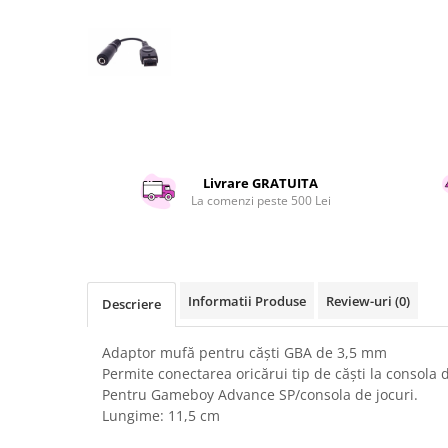
Curatenie si intretinere
Decoratiuni
Gradinarit
Hobby-uri creative
Iluminat & Electrice
Jaluzele
Kit-uri automatizari porti si usi
garaj
Livrare GRATUITA
La comenzi peste 500 Lei
Mobila dormitor
Mobila gradina & terasa
Mobila Living & Dining
Organizare si depozitare
Informatii Produse
Review-uri
(0)
Descriere
Rafturi
Sanitare
Adaptor mufă pentru căști GBA de 3,5 mm
Scule electrice si unelte
Permite conectarea oricărui tip de căști la consol
Silicon, spume si solutii tehnice
Pentru Gameboy Advance SP/consola de jocuri.
Lungime: 11,5 cm
Sisteme Incalzire
Textile si covoare