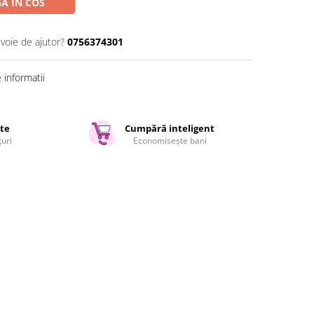
A IN COS
evoie de ajutor?
0756374301
informatii
ate
Cumpără inteligent
țuri
Economisește bani