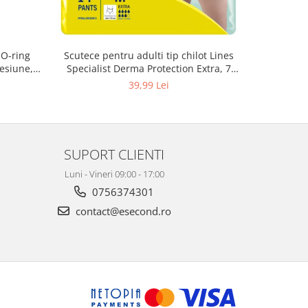
 O-ring
Scutece pentru adulti tip chilot Lines
Set 20 t
esiune,
Specialist Derma Protection Extra, 7
XS300010
3, K4
picaturi, marimea M, 14 bucati
39,99 Lei
SUPORT CLIENTI
Luni - Vineri 09:00 - 17:00
0756374301
contact@esecond.ro