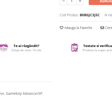
ADAUG
Cod Produs:
B0BGJC3J5C
Ai n
Adauga la Favorite
Cere 
Te-ai răzgândit?
Testate si verific
Drept de retur 14 zile
Produse la super pre
a dvs. Gameboy Advance/SP.