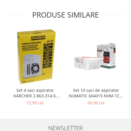
Gaming, Carti & Birotica
PRODUSE SIMILARE
Birotica & Papetarie
Console, Jocuri & Accesorii
Ingrijire personala & Cosmetice
Accesorii aparate de ras electrice
Accesorii aparate hair styling
Aparate & Accesorii ingrijire
personala
Aparate cosmetice
Articole Sanatate si Wellness
Consumabile sanitare
Cosmetice si produse ingrijire
Set 10 saci de aspirator
Set 4 saci aspirator
personala
NUMATIC 604015 NVM-1CH,
KARCHER 2.863-314.0,
9L
compatibil cu WD, KWD, SE
Igiena dentara
69,99 Lei
72,99 Lei
Jucarii, Copii & Bebe
Camera copilului
Hrana bebelusi
NEWSLETTER