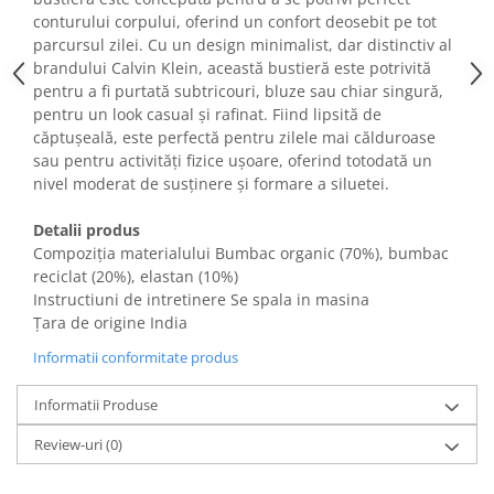
Fiare de calcat si masini de cusut
conturului corpului, oferind un confort deosebit pe tot
Ingrijire Locuinta
parcursul zilei. Cu un design minimalist, dar distinctiv al
brandului Calvin Klein, această bustieră este potrivită
Purificatoare de aer
pentru a fi purtată subtricouri, bluze sau chiar singură,
Fashion
pentru un look casual și rafinat. Fiind lipsită de
Bijuterii
căptușeală, este perfectă pentru zilele mai călduroase
sau pentru activități fizice ușoare, oferind totodată un
Ceasuri barbatesti
nivel moderat de susținere și formare a siluetei.
Ceasuri dama
Cutii, curele si accesorii ceasuri
Detalii produs
Genti si accesorii barbati
Compoziția materialului Bumbac organic (70%), bumbac
reciclat (20%), elastan (10%)
Genti si accesorii femei
Instructiuni de intretinere Se spala in masina
Imbracaminte barbati
Țara de origine India
Imbracaminte femei
Informatii conformitate produs
Imbracaminte si Incaltaminte copii
Incaltaminte barbati
Informatii Produse
Incaltaminte femei
Review-uri
(0)
Ochelari de soare
Ochelari de vedere