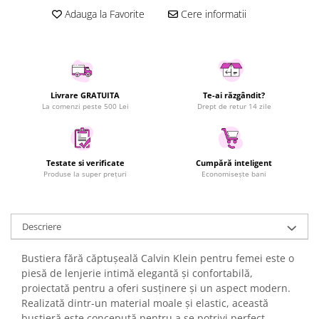
Adauga la Favorite
Cere informatii
Uscatoare rufe
Utilaje si materiale de constructii
Laptop, Tablete & Telefoane
Accesorii tablete
Laptopuri si Accesorii
Livrare GRATUITA
Te-ai răzgândit?
La comenzi peste 500 Lei
Drept de retur 14 zile
Telefoane Mobile & accesorii
Wearable & Gadgeturi
Electrocasnice & Climatizare
Testate si verificate
Cumpără inteligent
Accesorii si piese masini spalat
Produse la super prețuri
Economisește bani
rufe si uscatoare
Accesorii si piese masini spalat
vase
Descriere
Aparate Frigorifice
Aparate Racire Aer
Bustiera fără căptușeală Calvin Klein pentru femei este o
Aragaze si cuptoare cu microunde
piesă de lenjerie intimă elegantă și confortabilă,
proiectată pentru a oferi susținere și un aspect modern.
Climatizare & sisteme de incalzire
Realizată dintr-un material moale și elastic, această
Electrocasnice pentru Bucatarie
bustieră este concepută pentru a se potrivi perfect