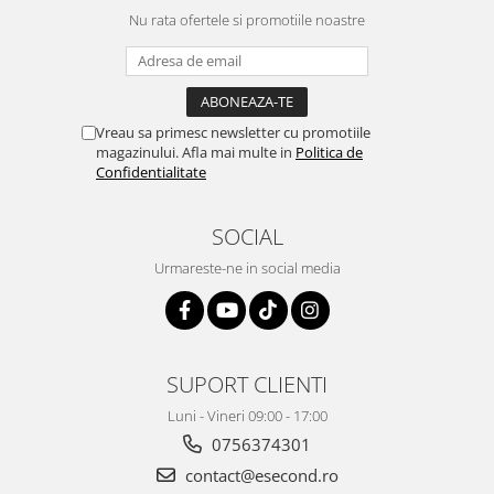
Igiena si ingrijire
Nu rata ofertele si promotiile noastre
Jucarii si Jocuri
Maternitate
Petshop
Accesorii animale de companie
Vreau sa primesc newsletter cu promotiile
magazinului. Afla mai multe in
Politica de
Acvaristica
Confidentialitate
Castroane si adapatori animale
Igiena animale de companie
SOCIAL
Mobila si transport animale de
companie
Urmareste-ne in social media
Zgarzi, lese si hamuri
PC, Periferice & Software
Componente PC
SUPORT CLIENTI
Desktop PC & Monitoare
Imprimante, Scanere &
Luni - Vineri 09:00 - 17:00
Consumabile
0756374301
Periferice PC
contact@esecond.ro