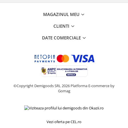
Retelistica & Supraveghere
Servere, Componente & UPS
MAGAZINUL MEU
Telecomenzi garaj
Sport & Activitati in aer liber
CLIENTI
Accesorii antrenament
DATE COMERCIALE
Accesorii Fitness
Accesorii sportive
Articole Voiaj
Camping
Ciclism
Sporturi acvatice
Sporturi de interior
©Copyright Demigoods SRL 2026
Platforma E-commerce by
TV, Audio & Foto
Gomag
Aparate Foto & Accesorii
Audio HI-FI & Profesionale
Camere video si sport
Vezi oferta pe CEL.ro
Drone si Accesorii