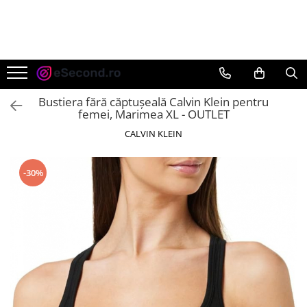
TOATE PRODUSELE
Auto Moto
Accesorii Auto
Bustiera fără căptușeală Calvin Klein pentru
Anvelope & Jante
femei, Marimea XL - OUTLET
Covorase auto
CALVIN KLEIN
Echipamente pentru Atelier
Electronice Auto
-30%
Intretinere & Cosmetica auto
Moto
Reparatii si echipamente auto
Trotinete electrice
Casa, Gradina & Bricolaj
Accesorii usi
Bucatarie & Servire