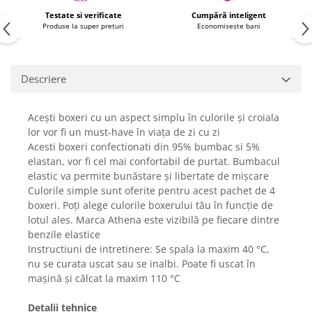
Fiare de calcat si masini de cusut
Testate si verificate
Cumpără inteligent
Ingrijire Locuinta
Produse la super prețuri
Economisește bani
Purificatoare de aer
Fashion
Descriere
Bijuterii
Ceasuri barbatesti
Acești boxeri cu un aspect simplu în culorile și croiala
Ceasuri dama
lor vor fi un must-have în viața de zi cu zi
Cutii, curele si accesorii ceasuri
Acesti boxeri confectionati din 95% bumbac si 5%
Genti si accesorii barbati
elastan, vor fi cel mai confortabil de purtat. Bumbacul
Genti si accesorii femei
elastic va permite bunăstare și libertate de mișcare
Culorile simple sunt oferite pentru acest pachet de 4
Imbracaminte barbati
boxeri. Poți alege culorile boxerului tău în funcție de
Imbracaminte femei
lotul ales. Marca Athena este vizibilă pe fiecare dintre
Imbracaminte si Incaltaminte copii
benzile elastice
Incaltaminte barbati
Instructiuni de intretinere: Se spala la maxim 40 °C,
nu se curata uscat sau se inalbi. Poate fi uscat în
Incaltaminte femei
mașină și călcat la maxim 110 °C
Ochelari de soare
Ochelari de vedere
Detalii tehnice