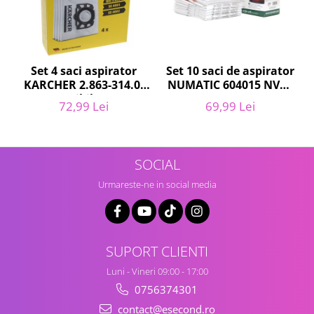
Igiena si ingrijire
Jucarii si Jocuri
Maternitate
Petshop
Set 10 saci de aspirator
Set 4 saci aspirator
Accesorii animale de companie
NUMATIC 604015 NVM-
KARCHER 2.863-314.0,
1CH, 9L
compatibil cu WD,
Acvaristica
69,99 Lei
72,99 Lei
KWD, SE
Castroane si adapatori animale
Igiena animale de companie
Mobila si transport animale de
SOCIAL
companie
Urmareste-ne in social media
Zgarzi, lese si hamuri
PC, Periferice & Software
Componente PC
Desktop PC & Monitoare
SUPORT CLIENTI
Imprimante, Scanere &
Luni - Vineri 09:00 - 17:00
Consumabile
0756374301
Periferice PC
contact@esecond.ro