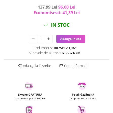
Uscatoare rufe
137,99 Lei
96,60 Lei
Utilaje si materiale de constructii
Economisesti:
41,39
Lei
Laptop, Tablete & Telefoane
IN STOC
Accesorii tablete
Laptopuri si Accesorii
Adauga in cos
Telefoane Mobile & accesorii
Wearable & Gadgeturi
Cod Produs:
B07SPG1QRZ
Electrocasnice & Climatizare
Ai nevoie de ajutor?
0756374301
Accesorii si piese masini spalat
rufe si uscatoare
Adauga la Favorite
Cere informatii
Accesorii si piese masini spalat
vase
Aparate Frigorifice
Aparate Racire Aer
Livrare GRATUITA
Te-ai răzgândit?
Aragaze si cuptoare cu microunde
La comenzi peste 500 Lei
Drept de retur 14 zile
Climatizare & sisteme de incalzire
Electrocasnice pentru Bucatarie