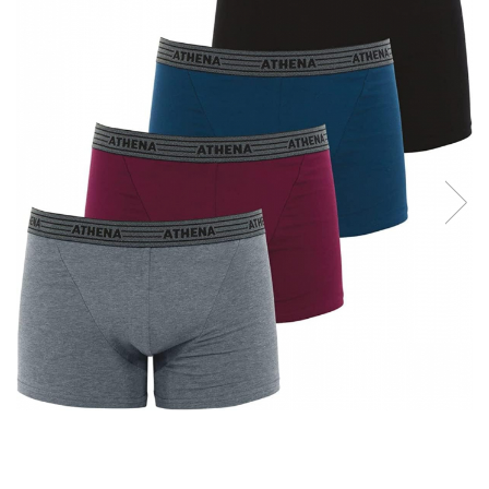
Curatenie si intretinere
Decoratiuni
Gradinarit
Hobby-uri creative
Iluminat & Electrice
Jaluzele
Kit-uri automatizari porti si usi
garaj
Mobila dormitor
Mobila gradina & terasa
Mobila Living & Dining
Organizare si depozitare
Rafturi
Sanitare
Scule electrice si unelte
Silicon, spume si solutii tehnice
Sisteme Incalzire
Textile si covoare