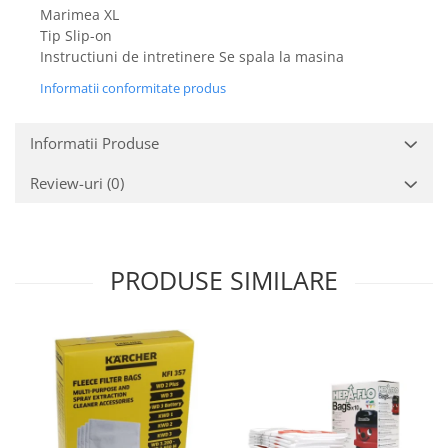
Gaming, Carti & Birotica
Marimea XL
Tip Slip-on
Birotica & Papetarie
Instructiuni de intretinere Se spala la masina
Console, Jocuri & Accesorii
Informatii conformitate produs
Ingrijire personala & Cosmetice
Accesorii aparate de ras electrice
Informatii Produse
Accesorii aparate hair styling
Aparate & Accesorii ingrijire
Review-uri
(0)
personala
Aparate cosmetice
Articole Sanatate si Wellness
PRODUSE SIMILARE
Consumabile sanitare
Cosmetice si produse ingrijire
personala
Igiena dentara
Jucarii, Copii & Bebe
Camera copilului
Hrana bebelusi