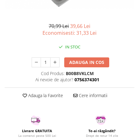
Curatenie si intretinere
Decoratiuni
Gradinarit
70,99 Lei
39,66 Lei
Hobby-uri creative
Economisesti:
31,33
Lei
Iluminat & Electrice
Jaluzele
IN STOC
Kit-uri automatizari porti si usi
garaj
ADAUGA IN COS
Mobila dormitor
Mobila gradina & terasa
Cod Produs:
B00B8VKLCM
Ai nevoie de ajutor?
0756374301
Mobila Living & Dining
Organizare si depozitare
Adauga la Favorite
Cere informatii
Rafturi
Sanitare
Scule electrice si unelte
Silicon, spume si solutii tehnice
Sisteme Incalzire
Livrare GRATUITA
Te-ai răzgândit?
La comenzi peste 500 Lei
Drept de retur 14 zile
Textile si covoare