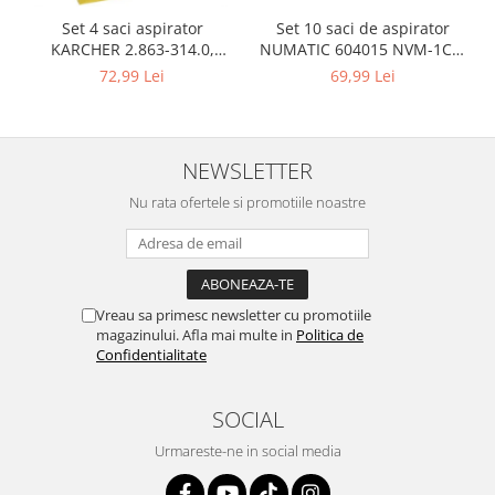
Retelistica & Supraveghere
Set 10 saci de aspirator
Set 4 saci aspirator
Servere, Componente & UPS
NUMATIC 604015 NVM-1CH,
KARCHER 2.863-314.0,
Telecomenzi garaj
9L
compatibil cu WD, KWD, SE
69,99 Lei
72,99 Lei
Sport & Activitati in aer liber
Accesorii antrenament
Accesorii Fitness
NEWSLETTER
Accesorii sportive
Nu rata ofertele si promotiile noastre
Articole Voiaj
Camping
Ciclism
Sporturi acvatice
Vreau sa primesc newsletter cu promotiile
Sporturi de interior
magazinului. Afla mai multe in
Politica de
TV, Audio & Foto
Confidentialitate
Aparate Foto & Accesorii
SOCIAL
Audio HI-FI & Profesionale
Camere video si sport
Urmareste-ne in social media
Drone si Accesorii