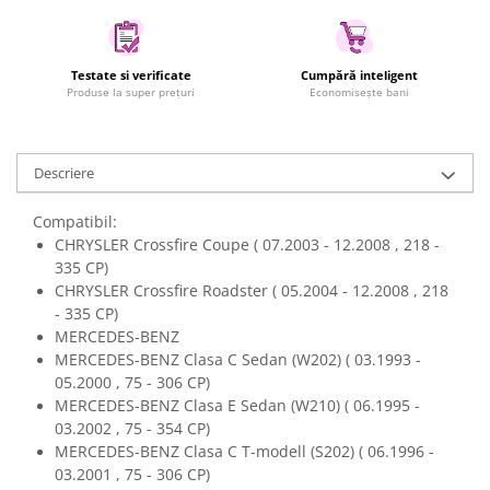
Uscatoare rufe
Utilaje si materiale de constructii
Testate si verificate
Cumpără inteligent
Laptop, Tablete & Telefoane
Produse la super prețuri
Economisește bani
Accesorii tablete
Laptopuri si Accesorii
Telefoane Mobile & accesorii
Descriere
Wearable & Gadgeturi
Compatibil:
Electrocasnice & Climatizare
CHRYSLER Crossfire Coupe ( 07.2003 - 12.2008 , 218 -
Accesorii si piese masini spalat
335 CP)
rufe si uscatoare
CHRYSLER Crossfire Roadster ( 05.2004 - 12.2008 , 218
Accesorii si piese masini spalat
- 335 CP)
vase
MERCEDES-BENZ
MERCEDES-BENZ Clasa C Sedan (W202) ( 03.1993 -
Aparate Frigorifice
05.2000 , 75 - 306 CP)
Aparate Racire Aer
MERCEDES-BENZ Clasa E Sedan (W210) ( 06.1995 -
Aragaze si cuptoare cu microunde
03.2002 , 75 - 354 CP)
Climatizare & sisteme de incalzire
MERCEDES-BENZ Clasa C T-modell (S202) ( 06.1996 -
03.2001 , 75 - 306 CP)
Electrocasnice pentru Bucatarie