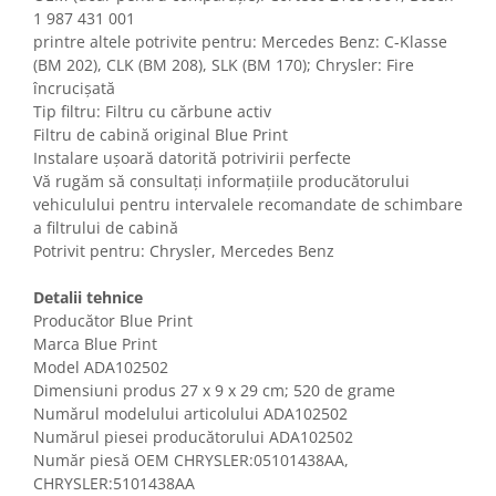
Gaming, Carti & Birotica
1 987 431 001
printre altele potrivite pentru: Mercedes Benz: C-Klasse
Birotica & Papetarie
(BM 202), CLK (BM 208), SLK (BM 170); Chrysler: Fire
Console, Jocuri & Accesorii
încrucișată
Ingrijire personala & Cosmetice
Tip filtru: Filtru cu cărbune activ
Filtru de cabină original Blue Print
Accesorii aparate de ras electrice
Instalare ușoară datorită potrivirii perfecte
Accesorii aparate hair styling
Vă rugăm să consultați informațiile producătorului
Aparate & Accesorii ingrijire
vehiculului pentru intervalele recomandate de schimbare
personala
a filtrului de cabină
Aparate cosmetice
Potrivit pentru: Chrysler, Mercedes Benz
Articole Sanatate si Wellness
Detalii tehnice
Consumabile sanitare
Producător Blue Print
Cosmetice si produse ingrijire
Marca Blue Print
personala
Model ADA102502
Igiena dentara
Dimensiuni produs ‎27 x 9 x 29 cm; 520 de grame
Numărul modelului articolului ADA102502
Jucarii, Copii & Bebe
Numărul piesei producătorului ADA102502
Camera copilului
Număr piesă OEM CHRYSLER:05101438AA,
Hrana bebelusi
CHRYSLER:5101438AA