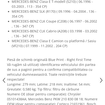
MERCEDES-BENZ Clasa E T-modell (S210) ( 06.1996 -
Fiare de calcat si masini de cusut
03.2003 , 113 - 354 CP)
Ingrijire Locuinta
MERCEDES-BENZ SLK (R170) ( 09.1996 - 04.2004 , 136 -
Purificatoare de aer
354 CP)
MERCEDES-BENZ CLK Coupe (C208) ( 06.1997 - 06.2002
Fashion
, 136 - 347 CP)
Bijuterii
MERCEDES-BENZ CLK Cabrio (A208) ( 03.1998 - 03.2002
Ceasuri barbatesti
, 136 - 347 CP)
Ceasuri dama
MERCEDES-BENZ Clasa E Camion cu platformă / Sasiu
(VF210) ( 07.1999 - 11.2002 , 204 CP)
Cutii, curele si accesorii ceasuri
Genti si accesorii barbati
Genti si accesorii femei
Piesă de schimb originală Blue Print - Right First Time
Vă rugăm să utilizați identificarea vehiculului din partea
Imbracaminte barbati
de sus a paginii pentru a confirma compatibilitatea cu
Imbracaminte femei
vehiculul dumneavoastră. Toate restricțiile trebuie
Imbracaminte si Incaltaminte copii
respectate!
Incaltaminte barbati
Lungime: 279 mm; Latime: 218 mm; Inaltime: 54 mm;
Greutate: 0,580 kg; Tip filtru: filtru de cărbune
Incaltaminte femei
Numere OE (doar pentru comparație): Chrysler
Ochelari de soare
05101438AA; Mercedes Benz PKW 210 830 08 18; Numere
Ochelari de vedere
OEM (doar pentru comparație): Corteco 21651961, Bosch