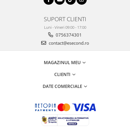
Home Cinema & Audio
Playere, Boxe & Casti
Telescoape & Optica
SUPORT CLIENTI
Televizoare & accesorii
Luni - Vineri 09:00 - 17:00
Bacanie
0756374301
Ambalaje cadouri
contact@esecond.ro
Cadouri
Curatenie si intretinere
MAGAZINUL MEU
CLIENTI
DATE COMERCIALE