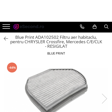
TOATE PRODUSELE
Auto Moto
Accesorii Auto
Blue Print ADA102502 Filtru aer habitaclu,
Anvelope & Jante
pentru CHRYSLER Crossfire, Mercedes C/E/CLK
- RESIGILAT
Covorase auto
BLUE PRINT
Echipamente pentru Atelier
Electronice Auto
Intretinere & Cosmetica auto
-44%
Moto
Reparatii si echipamente auto
Trotinete electrice
Casa, Gradina & Bricolaj
Accesorii usi
Bucatarie & Servire