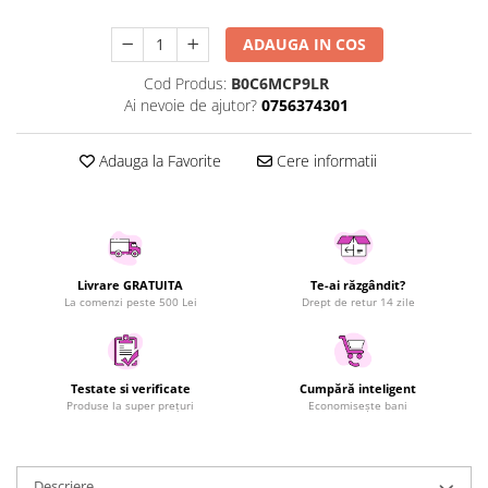
Uscatoare rufe
ADAUGA IN COS
Utilaje si materiale de constructii
Laptop, Tablete & Telefoane
Cod Produs:
B0C6MCP9LR
Ai nevoie de ajutor?
0756374301
Accesorii tablete
Laptopuri si Accesorii
Adauga la Favorite
Cere informatii
Telefoane Mobile & accesorii
Wearable & Gadgeturi
Electrocasnice & Climatizare
Accesorii si piese masini spalat
rufe si uscatoare
Livrare GRATUITA
Te-ai răzgândit?
La comenzi peste 500 Lei
Drept de retur 14 zile
Accesorii si piese masini spalat
vase
Aparate Frigorifice
Aparate Racire Aer
Testate si verificate
Cumpără inteligent
Produse la super prețuri
Economisește bani
Aragaze si cuptoare cu microunde
Climatizare & sisteme de incalzire
Electrocasnice pentru Bucatarie
Descriere