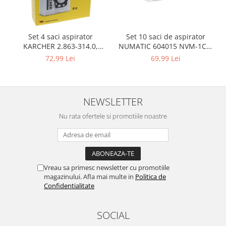
Igiena si ingrijire
Jucarii si Jocuri
Maternitate
Set 10 saci de aspirator
Set 4 saci aspirator
Petshop
NUMATIC 604015 NVM-1CH,
KARCHER 2.863-314.0,
9L
compatibil cu WD, KWD, SE
69,99 Lei
72,99 Lei
Accesorii animale de companie
Acvaristica
Castroane si adapatori animale
NEWSLETTER
Igiena animale de companie
Mobila si transport animale de
Nu rata ofertele si promotiile noastre
companie
Zgarzi, lese si hamuri
PC, Periferice & Software
Componente PC
Vreau sa primesc newsletter cu promotiile
magazinului. Afla mai multe in
Politica de
Desktop PC & Monitoare
Confidentialitate
Imprimante, Scanere &
Consumabile
SOCIAL
Periferice PC