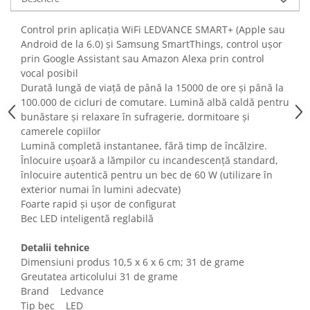
Fiare de calcat si masini de cusut
Ingrijire Locuinta
Control prin aplicația WiFi LEDVANCE SMART+ (Apple sau
Android de la 6.0) și Samsung SmartThings, control ușor
Purificatoare de aer
prin Google Assistant sau Amazon Alexa prin control
Fashion
vocal posibil
Bijuterii
Durată lungă de viață de până la 15000 de ore și până la
100.000 de cicluri de comutare. Lumină albă caldă pentru
Ceasuri barbatesti
bunăstare și relaxare în sufragerie, dormitoare și
Ceasuri dama
camerele copiilor
Cutii, curele si accesorii ceasuri
Lumină completă instantanee, fără timp de încălzire.
Genti si accesorii barbati
Înlocuire ușoară a lămpilor cu incandescență standard,
Genti si accesorii femei
înlocuire autentică pentru un bec de 60 W (utilizare în
exterior numai în lumini adecvate)
Imbracaminte barbati
Foarte rapid și ușor de configurat
Imbracaminte femei
Bec LED inteligentă reglabilă
Imbracaminte si Incaltaminte copii
Incaltaminte barbati
Detalii tehnice
Dimensiuni produs ‎10,5 x 6 x 6 cm; 31 de grame
Incaltaminte femei
Greutatea articolului 31 de grame
Ochelari de soare
Brand Ledvance
Ochelari de vedere
Tip bec LED