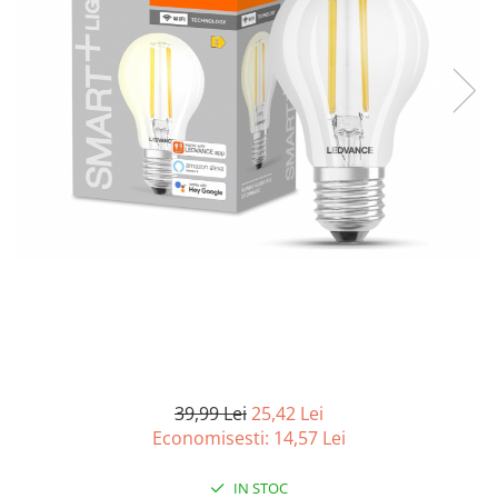
Curatenie si intretinere
Decoratiuni
Gradinarit
Hobby-uri creative
Iluminat & Electrice
Jaluzele
Kit-uri automatizari porti si usi
garaj
Mobila dormitor
Mobila gradina & terasa
Mobila Living & Dining
Organizare si depozitare
Rafturi
Sanitare
Scule electrice si unelte
39,99 Lei
25,42 Lei
Silicon, spume si solutii tehnice
Economisesti:
14,57
Lei
Sisteme Incalzire
IN STOC
Textile si covoare