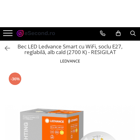
TOATE PRODUSELE
Auto Moto
Accesorii Auto
Bec LED Ledvance Smart cu WiFi, soclu E27,
Anvelope & Jante
reglabilă, alb cald (2700 K) - RESIGILAT
Covorase auto
LEDVANCE
Echipamente pentru Atelier
Electronice Auto
-36%
Intretinere & Cosmetica auto
Moto
Reparatii si echipamente auto
Trotinete electrice
Casa, Gradina & Bricolaj
Accesorii usi
Bucatarie & Servire