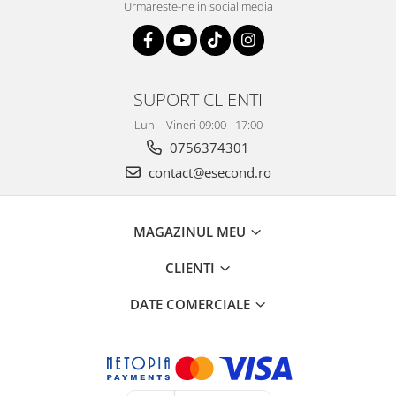
Retelistica & Supraveghere
Urmareste-ne in social media
Servere, Componente & UPS
Telecomenzi garaj
Sport & Activitati in aer liber
SUPORT CLIENTI
Accesorii antrenament
Accesorii Fitness
Luni - Vineri 09:00 - 17:00
Accesorii sportive
0756374301
Articole Voiaj
contact@esecond.ro
Camping
Ciclism
MAGAZINUL MEU
Sporturi acvatice
Sporturi de interior
CLIENTI
TV, Audio & Foto
DATE COMERCIALE
Aparate Foto & Accesorii
Audio HI-FI & Profesionale
Camere video si sport
Drone si Accesorii