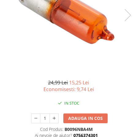
Curatenie si intretinere
Decoratiuni
Gradinarit
Hobby-uri creative
Iluminat & Electrice
Jaluzele
Kit-uri automatizari porti si usi
garaj
Mobila dormitor
Mobila gradina & terasa
Mobila Living & Dining
24,99 Lei
15,25 Lei
Organizare si depozitare
Economisesti:
9,74
Lei
Rafturi
IN STOC
Sanitare
Scule electrice si unelte
ADAUGA IN COS
Silicon, spume si solutii tehnice
Sisteme Incalzire
Cod Produs:
B0096NBA4M
Ai nevoie de ajutor?
0756374301
Textile si covoare