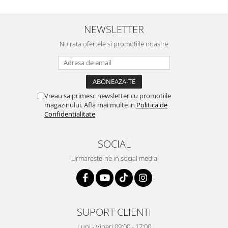
Igiena si ingrijire
Jucarii si Jocuri
NEWSLETTER
Maternitate
Nu rata ofertele si promotiile noastre
Petshop
Accesorii animale de companie
Acvaristica
Castroane si adapatori animale
Vreau sa primesc newsletter cu promotiile
Igiena animale de companie
magazinului. Afla mai multe in
Politica de
Mobila si transport animale de
Confidentialitate
companie
Zgarzi, lese si hamuri
SOCIAL
PC, Periferice & Software
Urmareste-ne in social media
Componente PC
Desktop PC & Monitoare
Imprimante, Scanere &
Consumabile
SUPORT CLIENTI
Periferice PC
Luni - Vineri 09:00 - 17:00