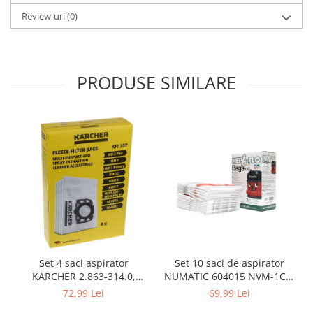
Gaming, Carti & Birotica
Review-uri
(0)
Birotica & Papetarie
Console, Jocuri & Accesorii
Ingrijire personala & Cosmetice
PRODUSE SIMILARE
Accesorii aparate de ras electrice
Accesorii aparate hair styling
Aparate & Accesorii ingrijire
personala
Aparate cosmetice
Articole Sanatate si Wellness
Consumabile sanitare
Cosmetice si produse ingrijire
personala
Igiena dentara
Jucarii, Copii & Bebe
Set 10 saci de aspirator
Set 4 saci aspirator
NUMATIC 604015 NVM-1CH,
KARCHER 2.863-314.0,
Camera copilului
9L
compatibil cu WD, KWD, SE
69,99 Lei
72,99 Lei
Hrana bebelusi