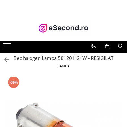
TOATE PRODUSELE
Auto Moto
Accesorii Auto
Anvelope & Jante
Covorase auto
Bec halogen Lampa 58120 H21W - RESIGILAT
Echipamente pentru Atelier
LAMPA
Electronice Auto
Intretinere & Cosmetica auto
-39%
Moto
Reparatii si echipamente auto
Trotinete electrice
Casa, Gradina & Bricolaj
Accesorii usi
Bucatarie & Servire