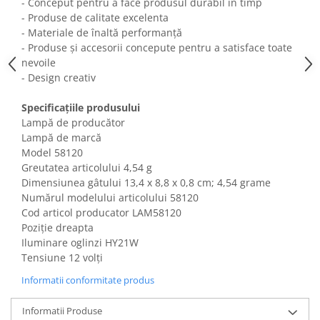
- Conceput pentru a face produsul durabil în timp
Fiare de calcat si masini de cusut
- Produse de calitate excelenta
Ingrijire Locuinta
- Materiale de înaltă performanță
Purificatoare de aer
- Produse și accesorii concepute pentru a satisface toate
nevoile
Fashion
- Design creativ
Bijuterii
Ceasuri barbatesti
Specificațiile produsului
Lampă de producător
Ceasuri dama
Lampă de marcă
Cutii, curele si accesorii ceasuri
Model 58120
Genti si accesorii barbati
Greutatea articolului 4,54 g
Genti si accesorii femei
Dimensiunea gâtului ‎13,4 x 8,8 x 0,8 cm; 4,54 grame
Numărul modelului articolului 58120
Imbracaminte barbati
Cod articol producator LAM58120
Imbracaminte femei
Poziție dreapta
Imbracaminte si Incaltaminte copii
Iluminare oglinzi HY21W
Incaltaminte barbati
Tensiune 12 volți
Incaltaminte femei
Informatii conformitate produs
Ochelari de soare
Ochelari de vedere
Informatii Produse