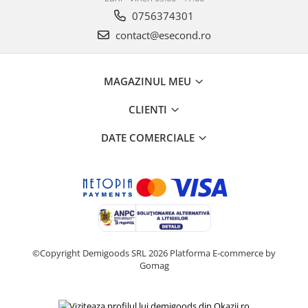
Retelistica & Supraveghere
0756374301
Servere, Componente & UPS
contact@esecond.ro
Telecomenzi garaj
Sport & Activitati in aer liber
Accesorii antrenament
MAGAZINUL MEU
Accesorii Fitness
CLIENTI
Accesorii sportive
Articole Voiaj
DATE COMERCIALE
Camping
Ciclism
Sporturi acvatice
Sporturi de interior
TV, Audio & Foto
Aparate Foto & Accesorii
©Copyright Demigoods SRL 2026
Platforma E-commerce by
Audio HI-FI & Profesionale
Gomag
Camere video si sport
Drone si Accesorii