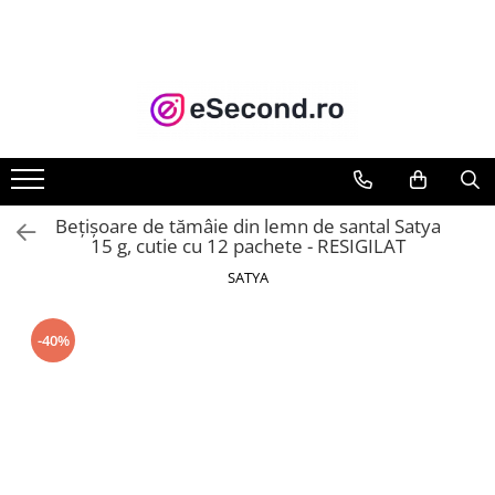
TOATE PRODUSELE
Auto Moto
Accesorii Auto
Anvelope & Jante
Covorase auto
Bețișoare de tămâie din lemn de santal Satya
Echipamente pentru Atelier
15 g, cutie cu 12 pachete - RESIGILAT
Electronice Auto
SATYA
Intretinere & Cosmetica auto
Moto
-40%
Reparatii si echipamente auto
Trotinete electrice
Casa, Gradina & Bricolaj
Accesorii usi
Bucatarie & Servire