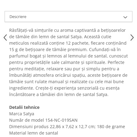
Fiare de calcat si masini de cusut
Ingrijire Locuinta
Descriere
Purificatoare de aer
Fashion
Răsfățați-vă simțurile cu aroma captivantă a bețișoarelor
de tămâie din lemn de santal Satya. Această cutie
Bijuterii
meticulos realizată conține 12 pachete, fiecare conținând
Ceasuri barbatesti
15 g de bețișoare de tămâie premium. Cufundați-vă în
Ceasuri dama
parfumul bogat și lemnos al lemnului de santal, cunoscut
Cutii, curele si accesorii ceasuri
pentru proprietățile sale calmante și spirituale. Perfecte
pentru meditație, relaxare sau pur și simplu pentru a
Genti si accesorii barbati
îmbunătăți atmosfera oricărui spațiu, aceste bețișoare de
Genti si accesorii femei
tămâie sunt rulate manual și realizate cu cele mai bune
Imbracaminte barbati
ingrediente. Crește-ți experiența senzorială cu esența
Imbracaminte femei
încântătoare a tămâiei din lemn de santal Satya.
Imbracaminte si Incaltaminte copii
Detalii tehnice
Incaltaminte barbati
Marca Satya
Incaltaminte femei
Număr de model ‎154-NC-019SAN
Ochelari de soare
Dimensiuni produs ‎22,86 x 7,62 x 12,7 cm; 180 de grame
Ochelari de vedere
Material lemn de santal