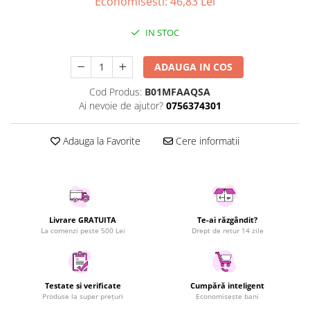
Economisesti:
46,83
Lei
Uscatoare rufe
Utilaje si materiale de constructii
IN STOC
Laptop, Tablete & Telefoane
ADAUGA IN COS
Accesorii tablete
Laptopuri si Accesorii
Cod Produs:
B01MFAAQSA
Ai nevoie de ajutor?
0756374301
Telefoane Mobile & accesorii
Wearable & Gadgeturi
Adauga la Favorite
Cere informatii
Electrocasnice & Climatizare
Accesorii si piese masini spalat
rufe si uscatoare
Accesorii si piese masini spalat
vase
Livrare GRATUITA
Te-ai răzgândit?
Aparate Frigorifice
La comenzi peste 500 Lei
Drept de retur 14 zile
Aparate Racire Aer
Aragaze si cuptoare cu microunde
Climatizare & sisteme de incalzire
Testate si verificate
Cumpără inteligent
Produse la super prețuri
Economisește bani
Electrocasnice pentru Bucatarie