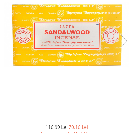
Curatenie si intretinere
Decoratiuni
Gradinarit
Hobby-uri creative
Iluminat & Electrice
Jaluzele
Kit-uri automatizari porti si usi
garaj
Mobila dormitor
Mobila gradina & terasa
Mobila Living & Dining
Organizare si depozitare
Rafturi
Sanitare
Scule electrice si unelte
Silicon, spume si solutii tehnice
Sisteme Incalzire
116,99 Lei
70,16 Lei
Textile si covoare