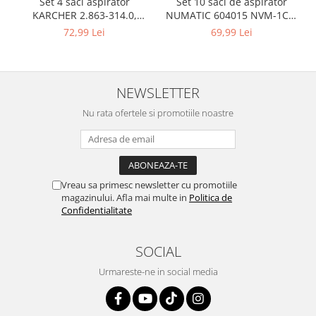
Set 10 saci de aspirator
Set 4 saci aspirator
Igiena si ingrijire
NUMATIC 604015 NVM-1CH,
KARCHER 2.863-314.0,
Jucarii si Jocuri
9L
compatibil cu WD, KWD, SE
69,99 Lei
72,99 Lei
Maternitate
Petshop
Accesorii animale de companie
NEWSLETTER
Acvaristica
Nu rata ofertele si promotiile noastre
Castroane si adapatori animale
Igiena animale de companie
Mobila si transport animale de
companie
Vreau sa primesc newsletter cu promotiile
Zgarzi, lese si hamuri
magazinului. Afla mai multe in
Politica de
PC, Periferice & Software
Confidentialitate
Componente PC
Desktop PC & Monitoare
SOCIAL
Imprimante, Scanere &
Urmareste-ne in social media
Consumabile
Periferice PC