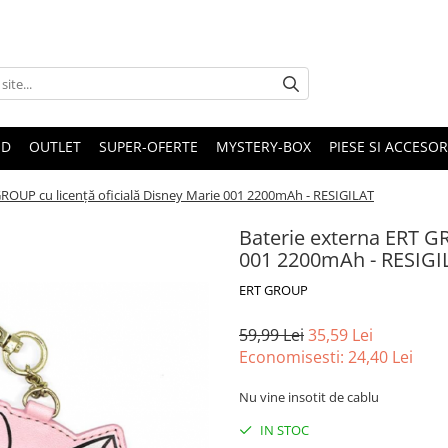
ND
OUTLET
SUPER-OFERTE
MYSTERY-BOX
PIESE SI ACCESO
GROUP cu licență oficială Disney Marie 001 2200mAh - RESIGILAT
Baterie externa ERT GR
001 2200mAh - RESIGI
ERT GROUP
59,99 Lei
35,59 Lei
Economisesti:
24,40
Lei
Nu vine insotit de cablu
IN STOC