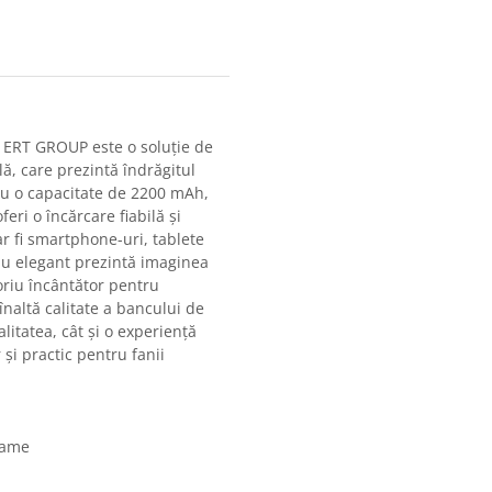
 ERT GROUP este o soluție de
lă, care prezintă îndrăgitul
 Cu o capacitate de 2200 mAh,
ri o încărcare fiabilă și
ar fi smartphone-uri, tablete
ău elegant prezintă imaginea
oriu încântător pentru
înaltă calitate a bancului de
alitatea, cât și o experiență
și practic pentru fanii
grame