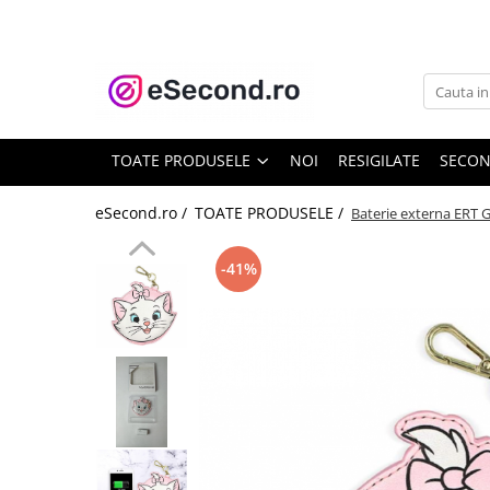
TOATE PRODUSELE
Auto Moto
Accesorii Auto
TOATE PRODUSELE
NOI
RESIGILATE
SECO
Anvelope & Jante
Covorase auto
eSecond.ro /
TOATE PRODUSELE /
Baterie externa ERT 
Echipamente pentru Atelier
Electronice Auto
-41%
Intretinere & Cosmetica auto
Moto
Reparatii si echipamente auto
Trotinete electrice
Casa, Gradina & Bricolaj
Accesorii usi
Bucatarie & Servire