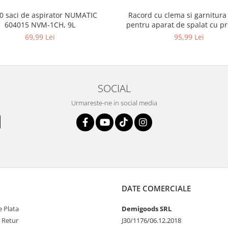
10 saci de aspirator NUMATIC
Racord cu clema si garnitura
604015 NVM-1CH, 9L
pentru aparat de spalat cu pr
KARCHER 4.064-047.0, K2, K
69,99 Lei
95,99 Lei
SOCIAL
Urmareste-ne in social media
DATE COMERCIALE
 Plata
Demigoods SRL
e Retur
J30/1176/06.12.2018