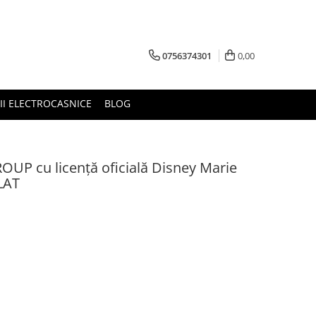
0756374301
0,00
RII ELECTROCASNICE
BLOG
OUP cu licență oficială Disney Marie
LAT