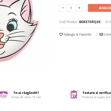
ADAUG
Cod Produs:
B08X76RQ2K
Ai 
Adauga la Favorite
Cere 
Te-ai răzgândit?
Testate si verific
Drept de retur 14 zile
Produse la super pre