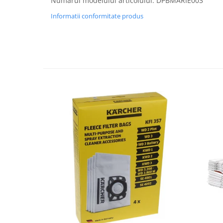
Numărul modelului articolului: DPBMARIE003
Fiare de calcat si masini de cusut
Informatii conformitate produs
Ingrijire Locuinta
Purificatoare de aer
Fashion
Bijuterii
Ceasuri barbatesti
Ceasuri dama
Cutii, curele si accesorii ceasuri
Genti si accesorii barbati
Genti si accesorii femei
Imbracaminte barbati
Imbracaminte femei
Imbracaminte si Incaltaminte copii
Incaltaminte barbati
Incaltaminte femei
Ochelari de soare
Ochelari de vedere