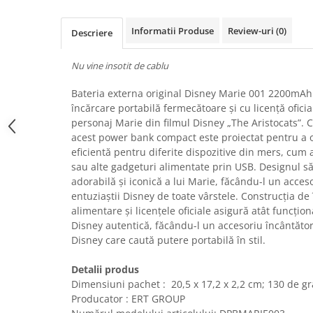
Uscatoare rufe
Informatii Produse
Review-uri
(0)
Utilaje si materiale de constructii
Descriere
Laptop, Tablete & Telefoane
Nu vine insotit de cablu
Accesorii tablete
Laptopuri si Accesorii
Bateria externa original Disney Marie 001 2200mAh
încărcare portabilă fermecătoare și cu licență oficia
Telefoane Mobile & accesorii
personaj Marie din filmul Disney „The Aristocats”.
Wearable & Gadgeturi
acest power bank compact este proiectat pentru a ofe
Electrocasnice & Climatizare
eficientă pentru diferite dispozitive din mers, cum 
sau alte gadgeturi alimentate prin USB. Designul s
Accesorii si piese masini spalat
rufe si uscatoare
adorabilă și iconică a lui Marie, făcându-l un acces
entuziaștii Disney de toate vârstele. Construcția de 
Accesorii si piese masini spalat
alimentare și licențele oficiale asigură atât funcțion
vase
Disney autentică, făcându-l un accesoriu încântător 
Aparate Frigorifice
Disney care caută putere portabilă în stil.
Aparate Racire Aer
Aragaze si cuptoare cu microunde
Detalii produs
Dimensiuni pachet : ‎ 20,5 x 17,2 x 2,2 cm; 130 de 
Climatizare & sisteme de incalzire
Producator : ERT GROUP
Electrocasnice pentru Bucatarie