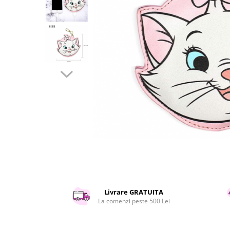
Curatenie si intretinere
Decoratiuni
Gradinarit
Hobby-uri creative
Iluminat & Electrice
Jaluzele
Kit-uri automatizari porti si usi
garaj
Mobila dormitor
Mobila gradina & terasa
Mobila Living & Dining
Organizare si depozitare
Rafturi
Sanitare
Scule electrice si unelte
Livrare GRATUITA
Silicon, spume si solutii tehnice
La comenzi peste 500 Lei
Sisteme Incalzire
Textile si covoare