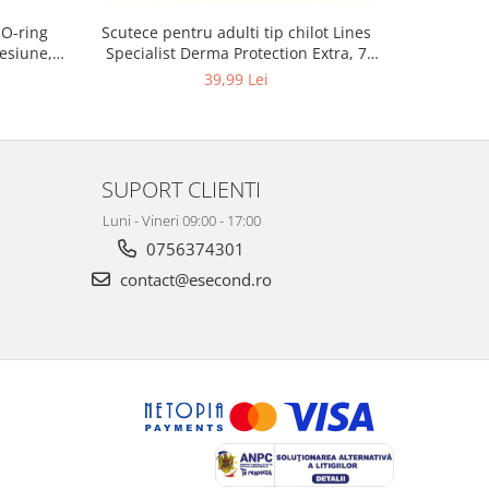
 O-ring
Scutece pentru adulti tip chilot Lines
Set 20 t
esiune,
Specialist Derma Protection Extra, 7
XS300010
3, K4
picaturi, marimea M, 14 bucati
39,99 Lei
SUPORT CLIENTI
Luni - Vineri 09:00 - 17:00
0756374301
contact@esecond.ro