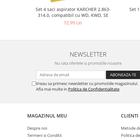
Gaming, Carti & Birotica
Set 
Set 4 saci aspirator KARCHER 2.863-
Birotica & Papetarie
314.0, compatibil cu WD, KWD, SE
Console, Jocuri & Accesorii
72,99 Lei
Ingrijire personala & Cosmetice
Accesorii aparate de ras electrice
Accesorii aparate hair styling
NEWSLETTER
Aparate & Accesorii ingrijire
personala
Nu rata ofertele si promotiile noastre
Aparate cosmetice
Articole Sanatate si Wellness
Vreau sa primesc newsletter cu promotiile magazinului.
Consumabile sanitare
Afla mai multe in
Politica de Confidentialitate
Cosmetice si produse ingrijire
personala
Igiena dentara
MAGAZINUL MEU
CLIENTI
Jucarii, Copii & Bebe
Camera copilului
Despre noi
Metode de
Hrana bebelusi
Termeni si Conditii
Politica d