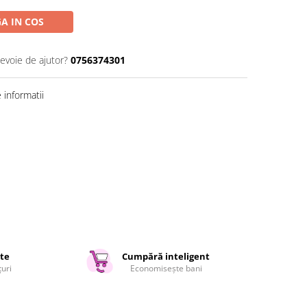
A IN COS
nevoie de ajutor?
0756374301
informatii
ate
Cumpără inteligent
țuri
Economisește bani