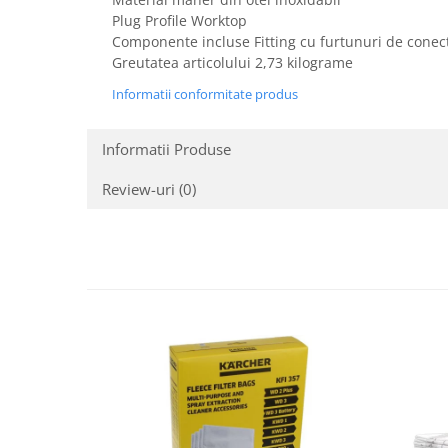
Fiare de calcat si masini de cusut
Plug Profile ‎Worktop
Ingrijire Locuinta
Componente incluse ‎Fitting cu furtunuri de conec
Greutatea articolului 2,73 kilograme
Purificatoare de aer
Fashion
Informatii conformitate produs
Bijuterii
Informatii Produse
Ceasuri barbatesti
Ceasuri dama
Review-uri
(0)
Cutii, curele si accesorii ceasuri
Genti si accesorii barbati
Genti si accesorii femei
Imbracaminte barbati
Imbracaminte femei
Imbracaminte si Incaltaminte copii
Incaltaminte barbati
Incaltaminte femei
Ochelari de soare
Ochelari de vedere