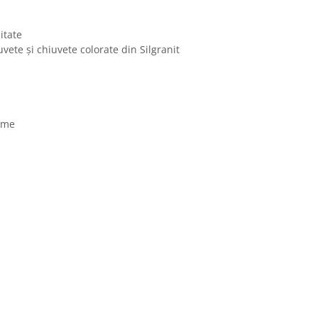
itate
vete și chiuvete colorate din Silgranit
rame