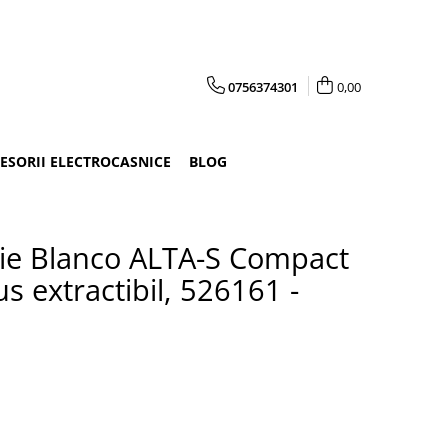
0756374301
0,00
CESORII ELECTROCASNICE
BLOG
rie Blanco ALTA-S Compact
 extractibil, 526161 -