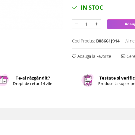
IN STOC
Adaug
Cod Produs:
B08661J914
Ai ne
Adauga la Favorite
Cere 
Te-ai răzgândit?
Testate si verifi
Drept de retur 14 zile
Produse la super pr