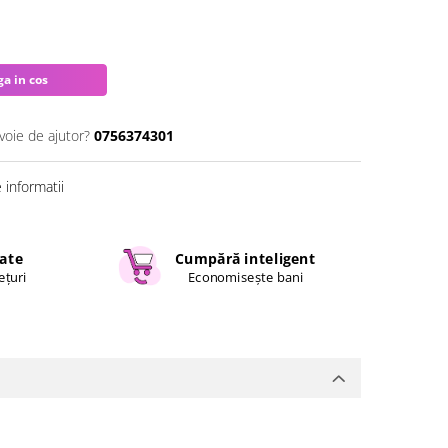
a in cos
voie de ajutor?
0756374301
informatii
cate
Cumpără inteligent
ețuri
Economisește bani