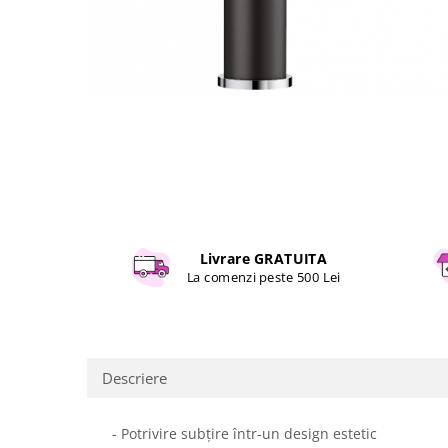
Curatenie si intretinere
Decoratiuni
Gradinarit
Hobby-uri creative
Iluminat & Electrice
Jaluzele
Kit-uri automatizari porti si usi
garaj
Mobila dormitor
Mobila gradina & terasa
Livrare GRATUITA
Mobila Living & Dining
La comenzi peste 500 Lei
Organizare si depozitare
Rafturi
Sanitare
Scule electrice si unelte
Descriere
Silicon, spume si solutii tehnice
Sisteme Incalzire
- Potrivire subțire într-un design estetic
Textile si covoare