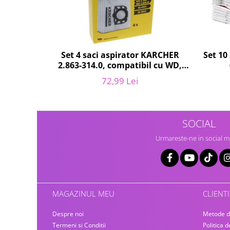
Gaming, Carti & Birotica
Birotica & Papetarie
Console, Jocuri & Accesorii
Ingrijire personala & Cosmetice
Set 10
Set 4 saci aspirator KARCHER
2.863-314.0, compatibil cu WD,
Accesorii aparate de ras electrice
KWD, SE
Accesorii aparate hair styling
72,99 Lei
Aparate & Accesorii ingrijire
personala
Aparate cosmetice
SOCIAL
Articole Sanatate si Wellness
Urmareste-ne in social m
Consumabile sanitare
Cosmetice si produse ingrijire
personala
Igiena dentara
Jucarii, Copii & Bebe
MAGAZINUL MEU
CLIENTI
Camera copilului
Despre noi
Metode d
Hrana bebelusi
Termeni si Conditii
Politica d