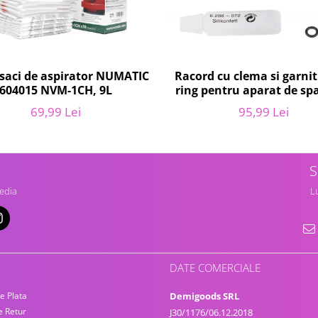
 saci de aspirator NUMATIC
Racord cu clema si garni
604015 NVM-1CH, 9L
ring pentru aparat de spa
presiune, KARCHER 4.064-
69,99 Lei
95,99 Lei
K2, K3, K4
S
edia
Lu
DATE COMERCIALE
e Plata
Demigoods SRL
e Retur
J30/1176/06.12.2018