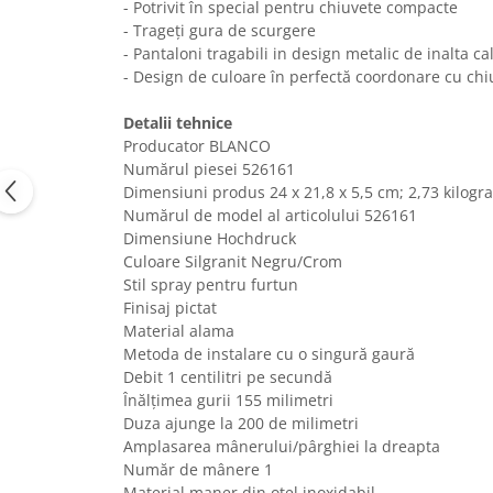
- Potrivit în special pentru chiuvete compacte
Uscatoare rufe
- Trageți gura de scurgere
Utilaje si materiale de constructii
- Pantaloni tragabili in design metalic de inalta cal
- Design de culoare în perfectă coordonare cu chiu
Laptop, Tablete & Telefoane
Accesorii tablete
Detalii tehnice
Laptopuri si Accesorii
Producator BLANCO
Numărul piesei 526161
Telefoane Mobile & accesorii
Dimensiuni produs ‎24 x 21,8 x 5,5 cm; 2,73 kilog
Wearable & Gadgeturi
Numărul de model al articolului 526161
Electrocasnice & Climatizare
Dimensiune Hochdruck
Culoare Silgranit Negru/Crom
Accesorii si piese masini spalat
Stil spray pentru furtun
rufe si uscatoare
Finisaj pictat
Accesorii si piese masini spalat
Material alama
vase
Metoda de instalare cu o singură gaură
Aparate Frigorifice
Debit ‎1 centilitri pe secundă
Aparate Racire Aer
Înălțimea gurii 155 milimetri
Aragaze si cuptoare cu microunde
Duza ajunge la 200 de milimetri
Amplasarea mânerului/pârghiei la dreapta
Climatizare & sisteme de incalzire
Număr de mânere 1
Electrocasnice pentru Bucatarie
Material maner din otel inoxidabil