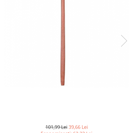
Curatenie si intretinere
Decoratiuni
Gradinarit
Hobby-uri creative
Iluminat & Electrice
Jaluzele
Kit-uri automatizari porti si usi
garaj
Mobila dormitor
Mobila gradina & terasa
Mobila Living & Dining
Organizare si depozitare
Rafturi
Sanitare
Scule electrice si unelte
Silicon, spume si solutii tehnice
Sisteme Incalzire
101,99 Lei
39,66 Lei
Textile si covoare