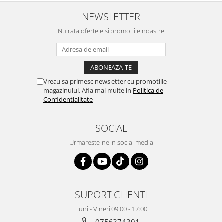
Igiena si ingrijire
NEWSLETTER
Jucarii si Jocuri
Maternitate
Nu rata ofertele si promotiile noastre
Petshop
Accesorii animale de companie
Acvaristica
Vreau sa primesc newsletter cu promotiile
Castroane si adapatori animale
magazinului. Afla mai multe in
Politica de
Igiena animale de companie
Confidentialitate
Mobila si transport animale de
companie
SOCIAL
Zgarzi, lese si hamuri
Urmareste-ne in social media
PC, Periferice & Software
Componente PC
Desktop PC & Monitoare
Imprimante, Scanere &
SUPORT CLIENTI
Consumabile
Luni - Vineri 09:00 - 17:00
Periferice PC
0756374301