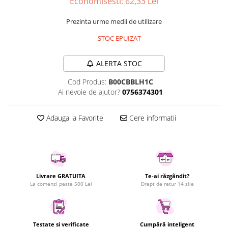
Economisesti:
62,33
Lei
Uscatoare rufe
Prezinta urme medii de utilizare
Utilaje si materiale de constructii
Laptop, Tablete & Telefoane
STOC EPUIZAT
Accesorii tablete
ALERTA STOC
Laptopuri si Accesorii
Telefoane Mobile & accesorii
Cod Produs:
B00CBBLH1C
Ai nevoie de ajutor?
0756374301
Wearable & Gadgeturi
Electrocasnice & Climatizare
Adauga la Favorite
Cere informatii
Accesorii si piese masini spalat
rufe si uscatoare
Accesorii si piese masini spalat
vase
Aparate Frigorifice
Livrare GRATUITA
Te-ai răzgândit?
Aparate Racire Aer
La comenzi peste 500 Lei
Drept de retur 14 zile
Aragaze si cuptoare cu microunde
Climatizare & sisteme de incalzire
Electrocasnice pentru Bucatarie
Testate si verificate
Cumpără inteligent