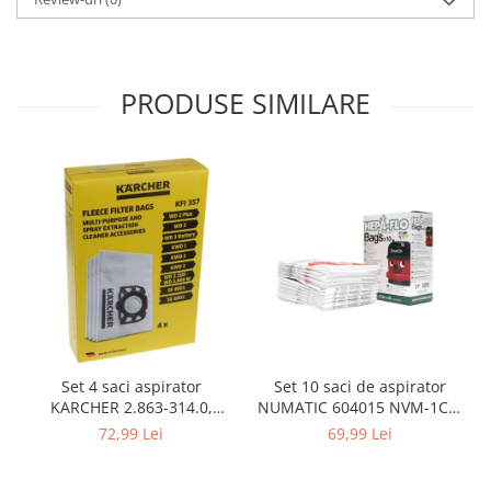
Gaming, Carti & Birotica
Birotica & Papetarie
Console, Jocuri & Accesorii
PRODUSE SIMILARE
Ingrijire personala & Cosmetice
Accesorii aparate de ras electrice
Accesorii aparate hair styling
Aparate & Accesorii ingrijire
personala
Aparate cosmetice
Articole Sanatate si Wellness
Consumabile sanitare
Cosmetice si produse ingrijire
personala
Igiena dentara
Set 10 saci de aspirator
Set 4 saci aspirator
NUMATIC 604015 NVM-1CH,
KARCHER 2.863-314.0,
Jucarii, Copii & Bebe
9L
compatibil cu WD, KWD, SE
69,99 Lei
72,99 Lei
Camera copilului
Hrana bebelusi