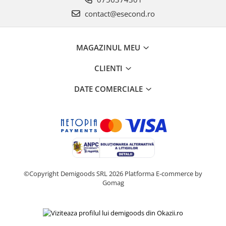
Retelistica & Supraveghere
contact@esecond.ro
Servere, Componente & UPS
Telecomenzi garaj
Sport & Activitati in aer liber
MAGAZINUL MEU
Accesorii antrenament
CLIENTI
Accesorii Fitness
Accesorii sportive
DATE COMERCIALE
Articole Voiaj
Camping
Ciclism
Sporturi acvatice
Sporturi de interior
TV, Audio & Foto
©Copyright Demigoods SRL 2026
Platforma E-commerce by
Aparate Foto & Accesorii
Gomag
Audio HI-FI & Profesionale
Camere video si sport
Drone si Accesorii