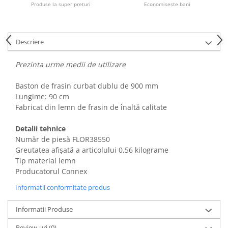
Produse la super prețuri
Economisește bani
Fiare de calcat si masini de cusut
Ingrijire Locuinta
Purificatoare de aer
Descriere
Fashion
Bijuterii
Prezinta urme medii de utilizare
Ceasuri barbatesti
Baston de frasin curbat dublu de 900 mm
Ceasuri dama
Lungime: 90 cm
Cutii, curele si accesorii ceasuri
Fabricat din lemn de frasin de înaltă calitate
Genti si accesorii barbati
Genti si accesorii femei
Detalii tehnice
Număr de piesă FLOR38550
Imbracaminte barbati
Greutatea afișată a articolului 0,56 kilograme
Imbracaminte femei
Tip material lemn
Imbracaminte si Incaltaminte copii
Producatorul Connex
Incaltaminte barbati
Informatii conformitate produs
Incaltaminte femei
Ochelari de soare
Informatii Produse
Ochelari de vedere
Review-uri
(0)