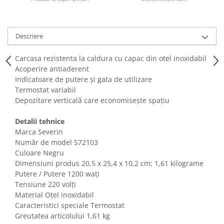
Fiare de calcat si masini de cusut
Ingrijire Locuinta
Purificatoare de aer
Descriere
Fashion
Carcasa rezistenta la caldura cu capac din otel inoxidabil
Bijuterii
Acoperire antiaderent
Ceasuri barbatesti
Indicatoare de putere și gata de utilizare
Ceasuri dama
Termostat variabil
Cutii, curele si accesorii ceasuri
Depozitare verticală care economisește spațiu
Genti si accesorii barbati
Detalii tehnice
Genti si accesorii femei
Marca Severin
Imbracaminte barbati
Număr de model S72103
Imbracaminte femei
Culoare Negru
Dimensiuni produs ‎20,5 x 25,4 x 10,2 cm; 1,61 kilograme
Imbracaminte si Incaltaminte copii
Putere / Putere 1200 wați
Incaltaminte barbati
Tensiune 220 volți
Incaltaminte femei
Material Oțel inoxidabil
Ochelari de soare
Caracteristici speciale Termostat
Greutatea articolului 1,61 kg
Ochelari de vedere