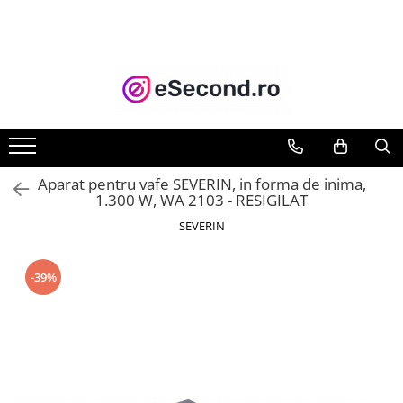
TOATE PRODUSELE
Auto Moto
Accesorii Auto
Anvelope & Jante
Covorase auto
Aparat pentru vafe SEVERIN, in forma de inima,
Echipamente pentru Atelier
1.300 W, WA 2103 - RESIGILAT
Electronice Auto
SEVERIN
Intretinere & Cosmetica auto
Moto
-39%
Reparatii si echipamente auto
Trotinete electrice
Casa, Gradina & Bricolaj
Accesorii usi
Bucatarie & Servire