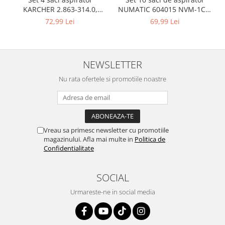
Igiena si ingrijire
NUMATIC 604015 NVM-1CH,
KARCHER 2.863-314.0,
Jucarii si Jocuri
9L
compatibil cu WD, KWD, SE
69,99 Lei
72,99 Lei
Maternitate
Petshop
Accesorii animale de companie
NEWSLETTER
Acvaristica
Nu rata ofertele si promotiile noastre
Castroane si adapatori animale
Igiena animale de companie
Mobila si transport animale de
companie
Vreau sa primesc newsletter cu promotiile
Zgarzi, lese si hamuri
magazinului. Afla mai multe in
Politica de
PC, Periferice & Software
Confidentialitate
Componente PC
SOCIAL
Desktop PC & Monitoare
Imprimante, Scanere &
Urmareste-ne in social media
Consumabile
Periferice PC