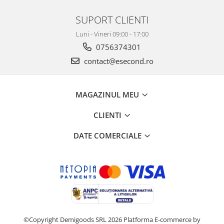
Retelistica & Supraveghere
Servere, Componente & UPS
SUPORT CLIENTI
Telecomenzi garaj
Luni - Vineri 09:00 - 17:00
Sport & Activitati in aer liber
0756374301
Accesorii antrenament
contact@esecond.ro
Accesorii Fitness
Accesorii sportive
Articole Voiaj
MAGAZINUL MEU
Camping
CLIENTI
Ciclism
Sporturi acvatice
DATE COMERCIALE
Sporturi de interior
TV, Audio & Foto
Aparate Foto & Accesorii
Audio HI-FI & Profesionale
Camere video si sport
Drone si Accesorii
©Copyright Demigoods SRL 2026
Platforma E-commerce by