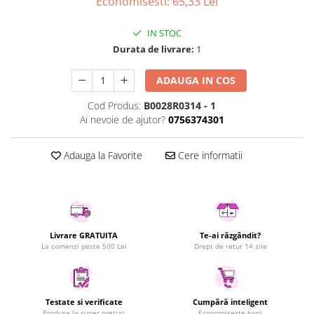
Economisesti:
65,33
Lei
Uscatoare rufe
Utilaje si materiale de constructii
IN STOC
Durata de livrare:
1
Laptop, Tablete & Telefoane
Accesorii tablete
ADAUGA IN COS
Laptopuri si Accesorii
Cod Produs:
B0028R0314 - 1
Telefoane Mobile & accesorii
Ai nevoie de ajutor?
0756374301
Wearable & Gadgeturi
Electrocasnice & Climatizare
Adauga la Favorite
Cere informatii
Accesorii si piese masini spalat
rufe si uscatoare
Accesorii si piese masini spalat
vase
Aparate Frigorifice
Livrare GRATUITA
Te-ai răzgândit?
La comenzi peste 500 Lei
Drept de retur 14 zile
Aparate Racire Aer
Aragaze si cuptoare cu microunde
Climatizare & sisteme de incalzire
Testate si verificate
Cumpără inteligent
Electrocasnice pentru Bucatarie
Produse la super prețuri
Economisește bani