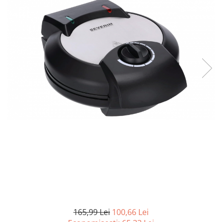
Curatenie si intretinere
Decoratiuni
Gradinarit
Hobby-uri creative
Iluminat & Electrice
Jaluzele
Kit-uri automatizari porti si usi
garaj
Mobila dormitor
Mobila gradina & terasa
Mobila Living & Dining
Organizare si depozitare
Rafturi
Sanitare
Scule electrice si unelte
Silicon, spume si solutii tehnice
Sisteme Incalzire
165,99 Lei
100,66 Lei
Textile si covoare