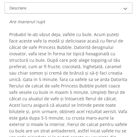
Fiare de calcat si masini de cusut
Descriere
Ingrijire Locuinta
Purificatoare de aer
Are manerul rupt
Fashion
Probabil le-ați văzut deja, vafele cu bule. Acum puteți
Bijuterii
face aceste vafe la modă și delicioase acasă cu fierul de
Ceasuri barbatesti
călcat de vafe Princess Bubble. Datorită designului
Ceasuri dama
inovator, vafa iese în forma lor tipică hexagonală cu
structură cu bule. După care poți alege topping-ul tău
Cutii, curele si accesorii ceasuri
preferat, cum ar fi fructe, ciocolată, înghețată, caramel
Genti si accesorii barbati
sau chiar somon și cremă de brânză și să-ți faci creația
Genti si accesorii femei
unică. Gata in 5 minute, fara ca vafele sa se arda Datorita
Imbracaminte barbati
fierului de calcat de vafe Princess Bubble puteti coace
vafe vesele cu bule in maxim 5 minute. Umpleți fierul de
Imbracaminte femei
călcat cu aluatul de vafe și întoarceți fierul de călcat.
Imbracaminte si Incaltaminte copii
Acest lucru asigură că aluatul se întinde peste toate
Incaltaminte barbati
biluțele și, prin urmare, obțineți acel rezultat aerisit. Vafa
Incaltaminte femei
este gata dupa 3-5 minute, cu crusta maro-aurie la
exterior si moale la interior. Fierul de calcat pentru vafele
Ochelari de soare
cu bule are un strat antiaderent, astfel incat vafele nu se
Ochelari de vedere