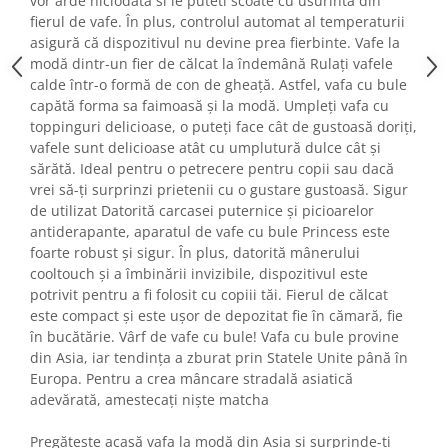
vor arde niciodata si le puteti scoate cu usurinta din
Gaming, Carti & Birotica
fierul de vafe. În plus, controlul automat al temperaturii
asigură că dispozitivul nu devine prea fierbinte. Vafe la
Birotica & Papetarie
modă dintr-un fier de călcat la îndemână Rulați vafele
Console, Jocuri & Accesorii
calde într-o formă de con de gheață. Astfel, vafa cu bule
Ingrijire personala & Cosmetice
capătă forma sa faimoasă și la modă. Umpleți vafa cu
Accesorii aparate de ras electrice
toppinguri delicioase, o puteți face cât de gustoasă doriți,
vafele sunt delicioase atât cu umplutură dulce cât și
Accesorii aparate hair styling
sărătă. Ideal pentru o petrecere pentru copii sau dacă
Aparate & Accesorii ingrijire
vrei să-ți surprinzi prietenii cu o gustare gustoasă. Sigur
personala
de utilizat Datorită carcasei puternice și picioarelor
Aparate cosmetice
antiderapante, aparatul de vafe cu bule Princess este
Articole Sanatate si Wellness
foarte robust și sigur. În plus, datorită mânerului
cooltouch și a îmbinării invizibile, dispozitivul este
Consumabile sanitare
potrivit pentru a fi folosit cu copiii tăi. Fierul de călcat
Cosmetice si produse ingrijire
este compact și este ușor de depozitat fie în cămară, fie
personala
în bucătărie. Vârf de vafe cu bule! Vafa cu bule provine
Igiena dentara
din Asia, iar tendința a zburat prin Statele Unite până în
Jucarii, Copii & Bebe
Europa. Pentru a crea mâncare stradală asiatică
adevărată, amestecați niște matcha
Camera copilului
Hrana bebelusi
Pregătește acasă vafa la modă din Asia și surprinde-ți