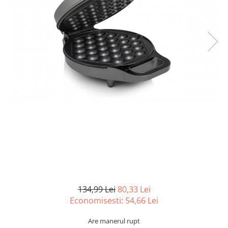
Curatenie si intretinere
Decoratiuni
Gradinarit
Hobby-uri creative
Iluminat & Electrice
Jaluzele
Kit-uri automatizari porti si usi
garaj
Mobila dormitor
Mobila gradina & terasa
Mobila Living & Dining
Organizare si depozitare
Rafturi
Sanitare
Scule electrice si unelte
134,99 Lei
80,33 Lei
Silicon, spume si solutii tehnice
Economisesti:
54,66
Lei
Sisteme Incalzire
Are manerul rupt
Textile si covoare