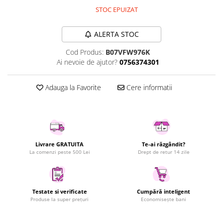
STOC EPUIZAT
Uscatoare rufe
Utilaje si materiale de constructii
ALERTA STOC
Laptop, Tablete & Telefoane
Accesorii tablete
Cod Produs:
B07VFW976K
Ai nevoie de ajutor?
0756374301
Laptopuri si Accesorii
Telefoane Mobile & accesorii
Adauga la Favorite
Cere informatii
Wearable & Gadgeturi
Electrocasnice & Climatizare
Accesorii si piese masini spalat
rufe si uscatoare
Accesorii si piese masini spalat
Livrare GRATUITA
Te-ai răzgândit?
vase
La comenzi peste 500 Lei
Drept de retur 14 zile
Aparate Frigorifice
Aparate Racire Aer
Aragaze si cuptoare cu microunde
Testate si verificate
Cumpără inteligent
Produse la super prețuri
Economisește bani
Climatizare & sisteme de incalzire
Electrocasnice pentru Bucatarie