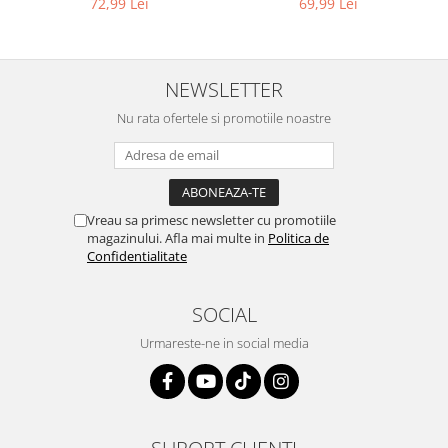
69,99 Lei
72,99 Lei
Home Cinema & Audio
Playere, Boxe & Casti
Telescoape & Optica
Televizoare & accesorii
NEWSLETTER
Bacanie
Nu rata ofertele si promotiile noastre
Ambalaje cadouri
Cadouri
Curatenie si intretinere
Vreau sa primesc newsletter cu promotiile
magazinului. Afla mai multe in
Politica de
Confidentialitate
SOCIAL
Urmareste-ne in social media
SUPORT CLIENTI