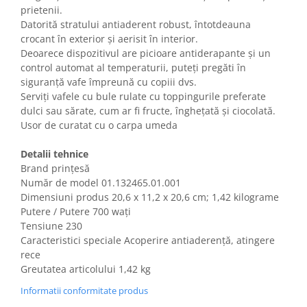
Igiena si ingrijire
prietenii.
Jucarii si Jocuri
Datorită stratului antiaderent robust, întotdeauna
crocant în exterior și aerisit în interior.
Maternitate
Deoarece dispozitivul are picioare antiderapante și un
Petshop
control automat al temperaturii, puteți pregăti în
Accesorii animale de companie
siguranță vafe împreună cu copiii dvs.
Serviți vafele cu bule rulate cu toppingurile preferate
Acvaristica
dulci sau sărate, cum ar fi fructe, înghețată și ciocolată.
Castroane si adapatori animale
Usor de curatat cu o carpa umeda
Igiena animale de companie
Mobila si transport animale de
Detalii tehnice
companie
Brand prințesă
Număr de model ‎01.132465.01.001
Zgarzi, lese si hamuri
Dimensiuni produs ‎20,6 x 11,2 x 20,6 cm; 1,42 kilograme
PC, Periferice & Software
Putere / Putere 700 wați
Componente PC
Tensiune 230
Caracteristici speciale Acoperire antiaderență, atingere
Desktop PC & Monitoare
rece
Imprimante, Scanere &
Greutatea articolului 1,42 kg
Consumabile
Periferice PC
Informatii conformitate produs