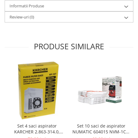
Retelistica & Supraveghere
Informatii Produse
Servere, Componente & UPS
Telecomenzi garaj
Review-uri
(0)
Sport & Activitati in aer liber
Accesorii antrenament
Accesorii Fitness
PRODUSE SIMILARE
Accesorii sportive
Articole Voiaj
Camping
Ciclism
Sporturi acvatice
Sporturi de interior
TV, Audio & Foto
Aparate Foto & Accesorii
Audio HI-FI & Profesionale
Camere video si sport
Set 10 saci de aspirator
Set 4 saci aspirator
NUMATIC 604015 NVM-1CH,
KARCHER 2.863-314.0,
Drone si Accesorii
9L
compatibil cu WD, KWD, SE