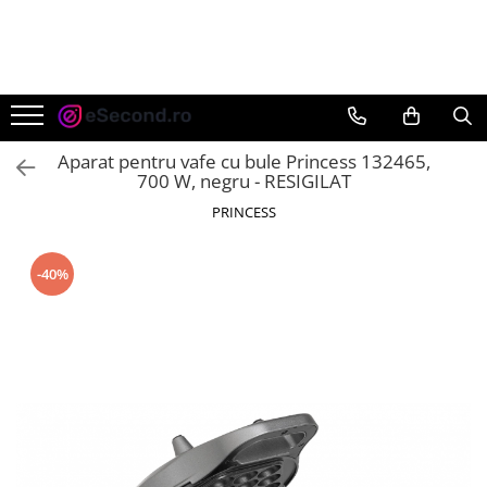
TOATE PRODUSELE
Auto Moto
Accesorii Auto
Aparat pentru vafe cu bule Princess 132465,
Anvelope & Jante
700 W, negru - RESIGILAT
Covorase auto
PRINCESS
Echipamente pentru Atelier
Electronice Auto
-40%
Intretinere & Cosmetica auto
Moto
Reparatii si echipamente auto
Trotinete electrice
Casa, Gradina & Bricolaj
Accesorii usi
Bucatarie & Servire